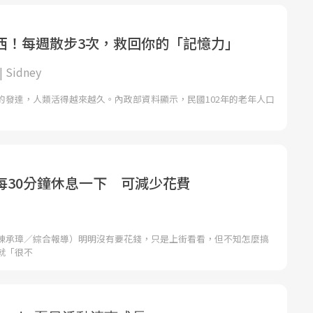
西！每週散步3次，救回你的「記憶力」
Sidney
的發達，人類活得越來越久。內政部資料顯示，民國102年的老年人口
每30分鐘休息一下 可減少花費
陳承璋／綜合報導）明明沒有要花錢，只是上街看看，但不知怎麼搞
就「很不