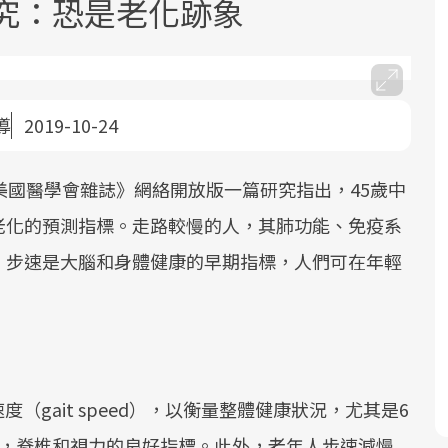
究：恐是老化跡象
導
2019-10-24
美國醫學會雜誌》網絡開放版一篇研究指出，45歲中
面對超高齡社會的浪潮，台灣正在快速
2025年，就到良醫生活祭體驗「一站式
良醫健康網從「換季的身體變化」出
邁向「健康照護」的新時代。隨著國家
健康新生活」，從講座、體驗到運動，
發，透過醫學觀點與日常感受的對話，
老化的預測指標。走路較慢的人，其肺功能、免疫系
政策如「健康台灣推動委員會」與「長
全面啟動你的健康革命！
建立對亞健康的認知，進而引導實際的
，步速是大腦和身體健康的早期指標，人們可在年輕
照3.0」的推進，「預防醫學」已成全民
改善行動。
關注的核心議題。然而，健檢不只是醫
療院所的服務，更是民眾了解自身健康
狀況、啟動健康管理的重要起點。
前往專題
前往專題
前往專題
（gait speed），以衡量整體健康狀況，尤其是6
衡，脊椎和視力的良好指標。此外，老年人步速減慢