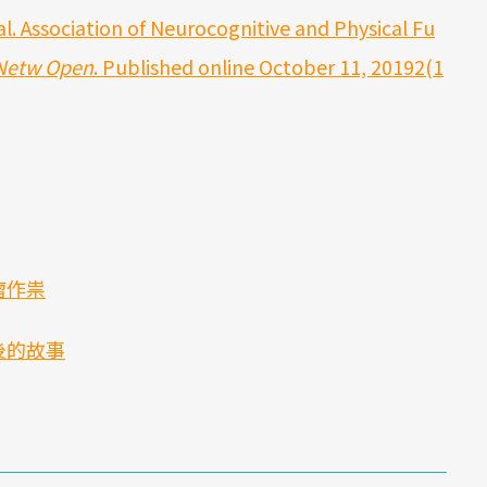
l. Association of Neurocognitive and Physical Fu
Netw Open
. Published online October 11, 20192(1
瘤作祟
後的故事