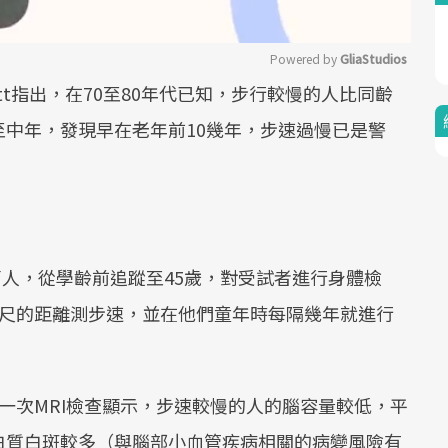
Powered by 
GliaStudios
offitt指出，在70至80年代已知，步行較慢的人比同齡
Mute
中年，發現早在老年前10幾年，步速過慢已是警
蘭人，從學齡前追蹤至45歲，對受試者進行身體檢
公尺的距離測步速，並在他們童年時每隔幾年就進行
，最後一次MRI檢查顯示，步速較慢的人的腦容量較低，平
白質白斑較多（與腦部小血管疾病相關的病變風險有