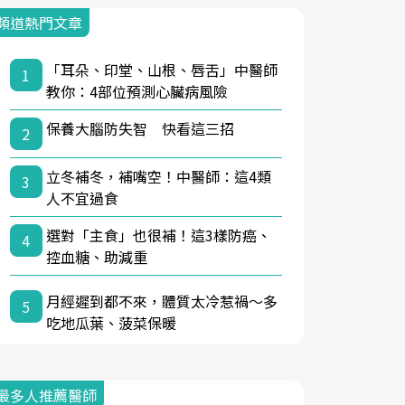
頻道熱門文章
「耳朵、印堂、山根、唇舌」中醫師
1
教你：4部位預測心臟病風險
保養大腦防失智 快看這三招
2
立冬補冬，補嘴空！中醫師：這4類
3
人不宜過食
選對「主食」也很補！這3樣防癌、
4
控血糖、助減重
月經遲到都不來，體質太冷惹禍〜多
5
吃地瓜葉、菠菜保暖
最多人推薦醫師