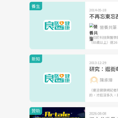
養生
2014-05-18
不再忘東忘
營養共筆 | 
歸功於科技與醫學
（65歲以上）達26
新知
2013-12-29
研究：逛街
陳承璋
（優活健康網記者
的，才逛沒多久，