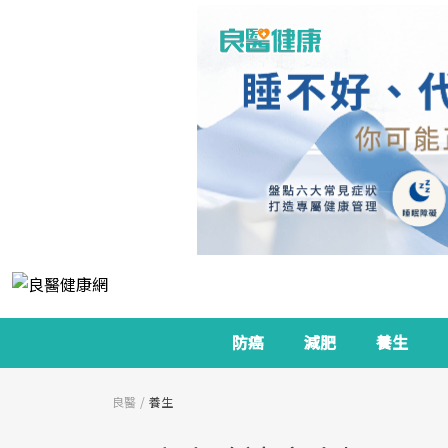
防癌
減肥
養生
良醫
養生