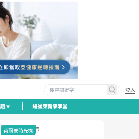
登入
專題
紐崔萊健康學堂
荷爾蒙時光機
2025健檢