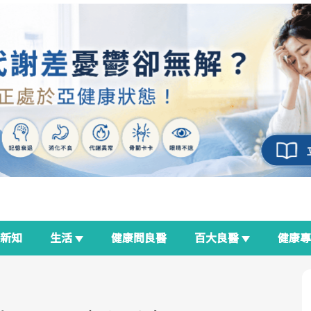
新知
生活
健康問良醫
百大良醫
健康
良醫生活祭
我與健康韌性的距離