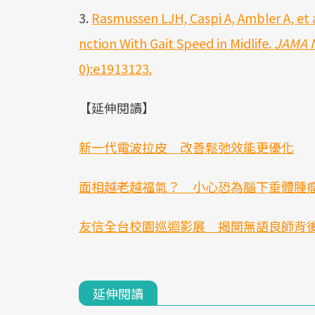
3.
Rasmussen LJH, Caspi A, Ambler A, et a
nction With Gait Speed in Midlife.
JAMA 
0):e1913123.
【延伸閱讀】
新一代電波拉皮 改善鬆弛效能更優化
面相越老越福氣？ 小心恐為腦下垂體腫
友信全台校園巡迴影展 揭開無語良師背
延伸閱讀