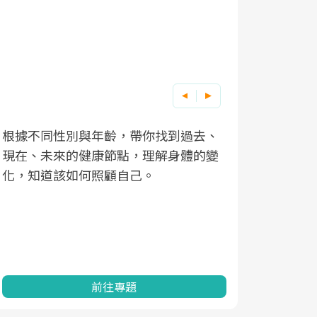
根據不同性別與年齡，帶你找到過去、
因應超高齡
現在、未來的健康節點，理解身體的變
「2025
化，知道該如何照顧自己。
康促進為目
民眾健康的
查、數據分
一起成為台
前往專題