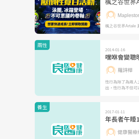
兩性
2014-01-16
嘿咻會變聰
羅詩樺
性行為除了為兩人
出，性行為不但可
養生
2017-01-11
年長者午睡
健康醫療