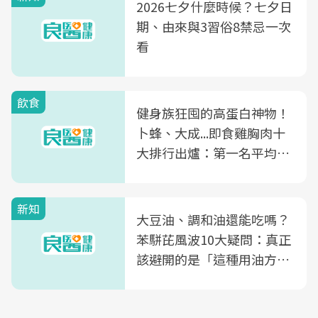
2026七夕什麼時候？七夕日
期、由來與3習俗8禁忌一次
看
飲食
健身族狂囤的高蛋白神物！
卜蜂、大成...即食雞胸肉十
大排行出爐：第一名平均一
片不到50元
新知
大豆油、調和油還能吃嗎？
苯駢芘風波10大疑問：真正
該避開的是「這種用油方
式」