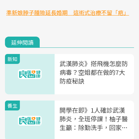
準新娘脖子腫險延長婚期 這術式治療不留「疤」
延伸閱讀
新知
武漢肺炎》搭飛機怎麼防
病毒？空姐都在做的7大
防疫秘訣
養生
開學在即》1人確診武漢
肺炎，全班停課！柚子醫
生籲：除勤洗手，回家馬
上「做這個」也很重要