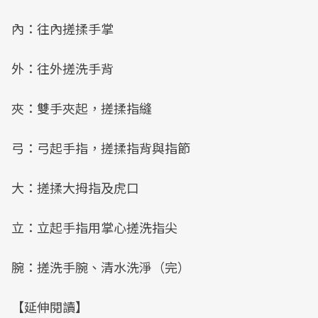
內：往內搓揉手掌
外：往外搓洗手背
夾：雙手夾起，搓揉指縫
弓：弓起手指，搓揉指背與指節
大：搓揉大拇指及虎口
立：立起手指用掌心搓洗指尖
腕：搓洗手腕、清水洗淨（完）
【延伸閱讀】