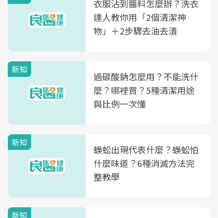
衣服沾到醬料怎麼辦？洗衣
達人教你用「2個清潔神
物」＋2步驟去油去漬
新知
過碳酸鈉怎麼用？不能洗什
麼？哪裡買？5種清潔用途
與比例一次懂
新知
蜈蚣出現代表什麼？蜈蚣怕
什麼味道？6種消滅方法完
整教學
新知