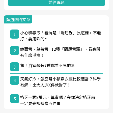
前往專題
頻道熱門文章
小心噴毒液！看清楚「隱翅蟲」長這樣，不能
1
打，要用吹的～
鏡面舌、草莓舌...12種「問題舌頭」，看身體
2
有什麼毛病！
驚！浴室藏著7種你看不見的毒
3
天氣好冷，怎麼幫小孩穿衣服比較適當？科學
4
有解：比大人少X件就對了！
植牙一顆8萬元，算貴嗎？在你決定植牙前，
5
一定要先知道這五件事