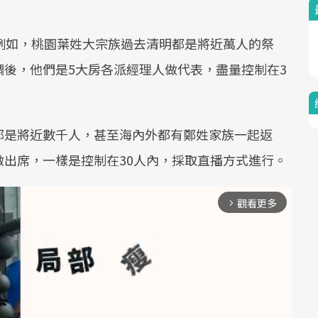
例如，桃園葉姓大宗族過去清明都是將近萬人的祭
後，他們是5大房各派經理人做代表，盡量控制在3
都是將近數千人，甚至海內外都有鄭姓家族一起返
出席，一樣是控制在30人內，採取直播方式進行。
觀看更多
arrow_forward_ios