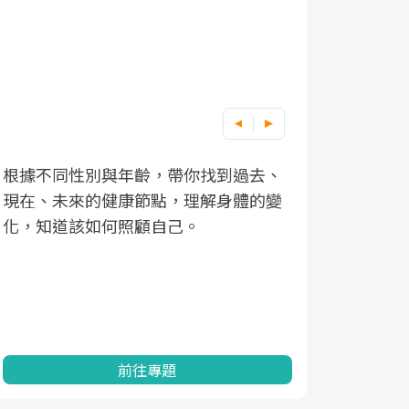
根據不同性別與年齡，帶你找到過去、
因應超高齡
現在、未來的健康節點，理解身體的變
「2025
化，知道該如何照顧自己。
康促進為目
民眾健康的
查、數據分
一起成為台
前往專題