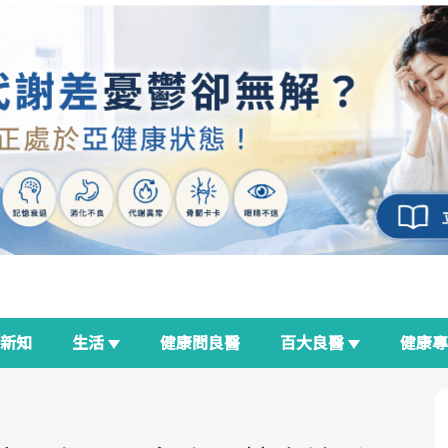
新知
生活
健康問良醫
百大良醫
健康
良醫生活祭
我與健康韌性的距離