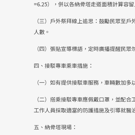
=6.25），併以各納骨塔走道面積計算容
（三）戶外祭拜線上追思：鼓勵民眾至戶外
人數。
（四）張貼宣導標語，定時廣播提醒民眾
四、接駁專車乘車措施：
（一）如有提供接駁車服務，車輛數加多
（二）搭乘接駁專車應佩戴口罩，並配合
工作人員採取適當的防護措施及引導就醫
五、納骨塔現場：