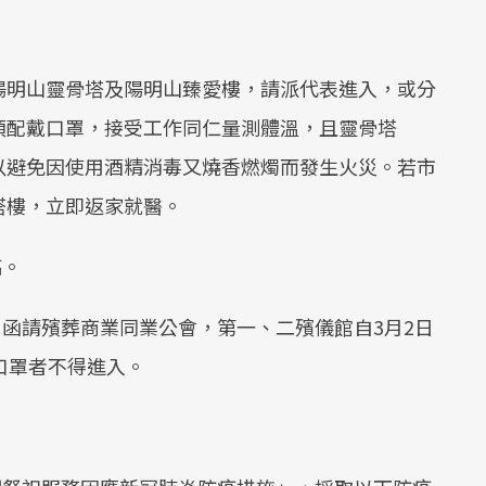
陽明山靈骨塔及陽明山臻愛樓，請派代表進入，或分
須配戴口罩，接受工作同仁量測體溫，且靈骨塔
以避免因使用酒精消毒又燒香燃燭而發生火災。若市
塔樓，立即返家就醫。
稿。
日函請殯葬商業同業公會，第一、二殯儀館自3月2日
口罩者不得進入。