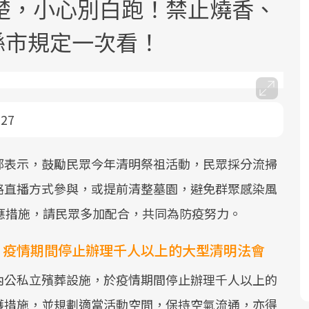
楚，小心別白跑！禁止燒香、
各縣市規定一次看！
-27
面對超高齡社會的浪潮，台灣正在快速
2025年，就到良醫生活祭體驗「一站式
良醫健康網從「換季的身體變化」出
邁向「健康照護」的新時代。隨著國家
健康新生活」，從講座、體驗到運動，
發，透過醫學觀點與日常感受的對話，
部表示，鼓勵民眾今年清明祭祖活動，民眾採分流掃
政策如「健康台灣推動委員會」與「長
全面啟動你的健康革命！
建立對亞健康的認知，進而引導實際的
路直播方式參與，或提前清整墓園，避免群聚感染風
照3.0」的推進，「預防醫學」已成全民
改善行動。
關注的核心議題。然而，健檢不只是醫
應措施，請民眾多加配合，共同為防疫努力。
療院所的服務，更是民眾了解自身健康
狀況、啟動健康管理的重要起點。
：疫情期間停止辦理千人以上的大型清明法會
內公私立殯葬設施，於疫情期間停止辦理千人以上的
前往專題
前往專題
前往專題
護措施，並規劃適當活動空間，保持空氣流通，亦得