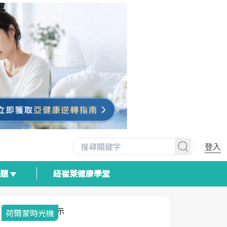
登入
專題
紐崔萊健康學堂
荷爾蒙時光機
2025健檢