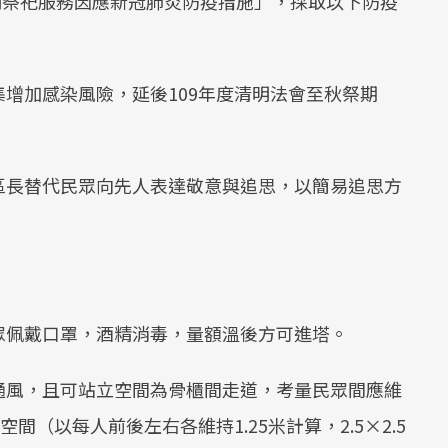
清明祭祀服務因應新冠肺炎防疫措施」，採取以下防疫
增加感染風險，延後109年度清明法會至秋祭期
區長替代民眾向先人表達敬意與追思，以簡易追思方
眾佩戴口罩，酒精消毒，量額溫後方可進塔。
通風，且可站立空間為骨櫃間走道，考量民眾間應維
空間（以每人前後左右各維持1.25米計算，2.5×2.5