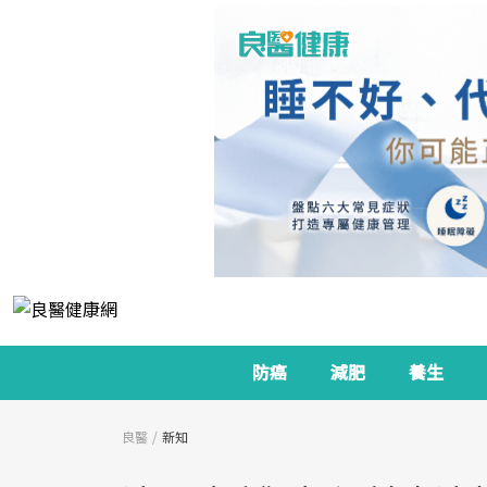
防癌
減肥
養生
良醫
新知