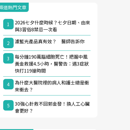
頻道熱門文章
2026七夕什麼時候？七夕日期、由來
1
與3習俗8禁忌一次看
濾藍光產品真有效？ 醫師告訴你
2
每分鐘190萬腦細胞死亡！把握中風
3
黃金救援4.5小時，醫警告：遇3症狀
快打119搶時間
為什麼大醫院裡的病人和護士總是衝
4
來衝去？
30強心針救不回郭金發！換人工心臟
5
會更好？