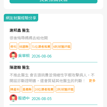
網友就醫經驗分享
謝邦鑫 醫生
很後悔帶媽媽去給他開
骨科
桃園縣
71位讀者推薦
6則就醫評鑑
吳華桐
2026-08-06
陳建翰 醫生
不推此醫生 會言語挑釁並情緒性字眼攻擊病人，不
開設診斷證明書，還會質疑其他醫生的判斷！
更多
婦產科
嘉義縣
20位讀者推薦
2則就醫評鑑
殷迺中
2026-08-05