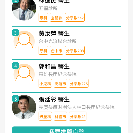
林逸民 醫生
五福診所
眼科
宜蘭縣
分享數542
黃汝萍 醫生
3
台中光流聯合診所
牙科
台中市
分享數208
郭和昌 醫生
4
高雄長庚紀念醫院
小兒科
高雄市
分享數226
張廷彰 醫生
5
長庚醫療財團法人林口長庚紀念醫院
婦產科
桃園市
分享數23
我要推薦良醫