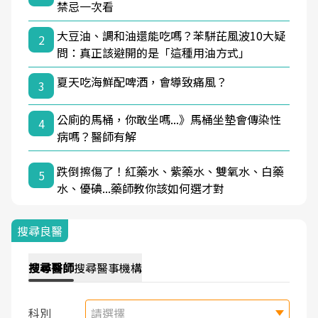
禁忌一次看
大豆油、調和油還能吃嗎？苯駢芘風波10大疑
2
問：真正該避開的是「這種用油方式」
夏天吃海鮮配啤酒，會導致痛風？
3
公廁的馬桶，你敢坐嗎...》馬桶坐墊會傳染性
4
病嗎？醫師有解
跌倒擦傷了！紅藥水、紫藥水、雙氧水、白藥
5
水、優碘...藥師教你該如何選才對
搜尋良醫
搜尋
醫師
搜尋
醫事機構
科別
請選擇