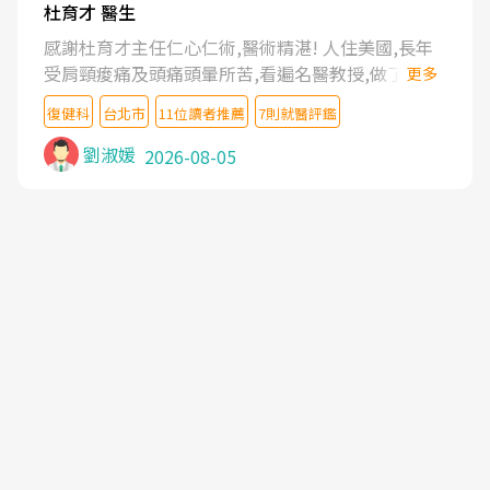
杜育才 醫生
感謝杜育才主任仁心仁術,醫術精湛! 人住美國,長年
受肩頸痠痛及頭痛頭暈所苦,看遍名醫教授,做了各種
更多
檢查,也嘗試過西醫打針,中醫針灸及物理徒手治療都
復健科
台北市
11位讀者推薦
7則就醫評鑑
沒有用,後來連吃到嗎啡類止痛藥都效果有限,只是壓
症狀,沒多久就痛起來,多年失眠嚴重影響生活品質.
劉淑媛
2026-08-05
台灣親友介紹忠孝醫院杜育才主任是頸頭症候群專
家,上網搜尋杜主任相關文章新聞跟網路評價之後,下
定決心飛回台北找杜醫師診治. 杜主任的乾針跟增生
治療真的很厲害,第一次乾針就覺得整個肩頸鬆開,回
家特別好睡,經過幾次治療,長年頑疾已經好了大半,杜
主任除了打針超厲害,還會一直交代要改善姿勢跟好
好做運動,看診態度親切溫暖,真的是不可多得的良醫,
大力推荐!