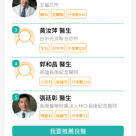
五福診所
眼科
宜蘭縣
分享數542
黃汝萍 醫生
3
台中光流聯合診所
牙科
台中市
分享數208
郭和昌 醫生
4
高雄長庚紀念醫院
小兒科
高雄市
分享數226
張廷彰 醫生
5
長庚醫療財團法人林口長庚紀念醫院
婦產科
桃園市
分享數23
我要推薦良醫