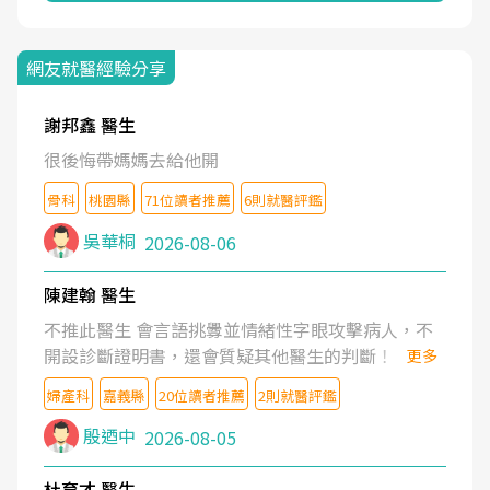
網友就醫經驗分享
謝邦鑫 醫生
很後悔帶媽媽去給他開
骨科
桃園縣
71位讀者推薦
6則就醫評鑑
吳華桐
2026-08-06
陳建翰 醫生
不推此醫生 會言語挑釁並情緒性字眼攻擊病人，不
開設診斷證明書，還會質疑其他醫生的判斷！
更多
婦產科
嘉義縣
20位讀者推薦
2則就醫評鑑
殷迺中
2026-08-05
杜育才 醫生