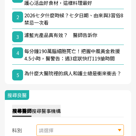
護心活血好食材，這樣料理最好
2026七夕什麼時候？七夕日期、由來與3習俗8
2
禁忌一次看
濾藍光產品真有效？ 醫師告訴你
3
每分鐘190萬腦細胞死亡！把握中風黃金救援
4
4.5小時，醫警告：遇3症狀快打119搶時間
為什麼大醫院裡的病人和護士總是衝來衝去？
5
搜尋良醫
搜尋
醫師
搜尋
醫事機構
科別
請選擇