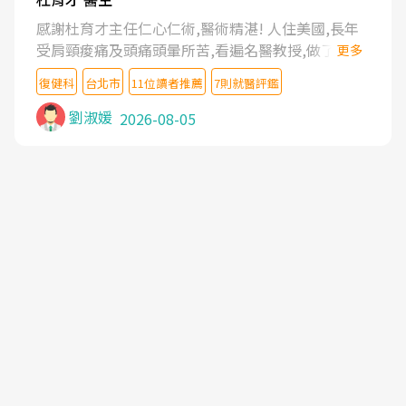
感謝杜育才主任仁心仁術,醫術精湛! 人住美國,長年
受肩頸痠痛及頭痛頭暈所苦,看遍名醫教授,做了各種
更多
檢查,也嘗試過西醫打針,中醫針灸及物理徒手治療都
復健科
台北市
11位讀者推薦
7則就醫評鑑
沒有用,後來連吃到嗎啡類止痛藥都效果有限,只是壓
症狀,沒多久就痛起來,多年失眠嚴重影響生活品質.
劉淑媛
2026-08-05
台灣親友介紹忠孝醫院杜育才主任是頸頭症候群專
家,上網搜尋杜主任相關文章新聞跟網路評價之後,下
定決心飛回台北找杜醫師診治. 杜主任的乾針跟增生
治療真的很厲害,第一次乾針就覺得整個肩頸鬆開,回
家特別好睡,經過幾次治療,長年頑疾已經好了大半,杜
主任除了打針超厲害,還會一直交代要改善姿勢跟好
好做運動,看診態度親切溫暖,真的是不可多得的良醫,
大力推荐!