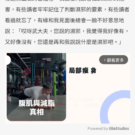
害，有些讀者牢牢記住了判斷濕邪的要素，有些讀者
看過就忘了，有緣和我見面後總會一臉不好意思地
說：「哎呀武大夫，您說的濕邪，我覺得我好像有，
又好像沒有，您還是再和我說說什麼是濕邪吧。」
觀看更多
arrow_forward_ios
Powered by 
GliaStudios