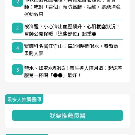
2
師：吃對「這個」預防鐵腿、抽筋，還能增強
運動效果
被冷醒？小心冷出血壓飆升、心肌梗塞狀況！
3
醫師公開保暖「這些部位」超重要
腎臟科名醫江守山：這3個時間喝水，養腎效
4
果勝人蔘
鹽水、蜂蜜水都NG！養生達人陳月卿：起床空
5
腹第一杯喝「●●」最好！
最多人推薦醫師
我要推薦良醫