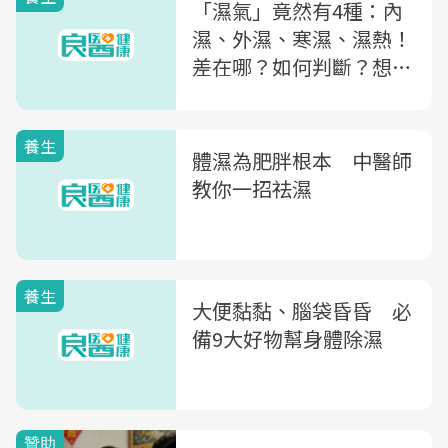
「濕氣」竟然有4種：內
濕、外濕、寒濕、濕熱！
差在哪？如何判斷？想除
體內濕氣，醫師教你5招
「正確排濕法」
養生
體濕為肥胖根本 中醫師
教你一招祛濕
養生
大便黏黏、腦袋昏昏 必
備9大好物幫身體除濕