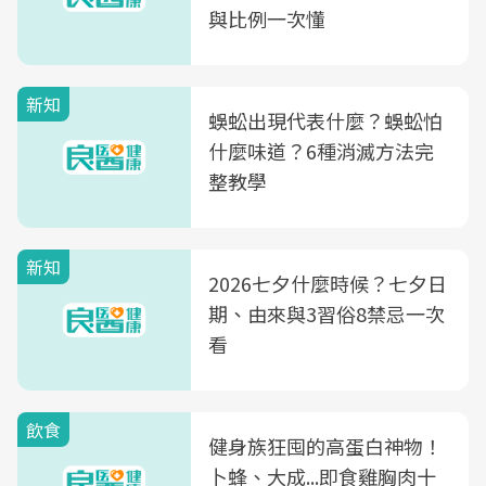
與比例一次懂
新知
蜈蚣出現代表什麼？蜈蚣怕
什麼味道？6種消滅方法完
整教學
新知
2026七夕什麼時候？七夕日
期、由來與3習俗8禁忌一次
看
飲食
健身族狂囤的高蛋白神物！
卜蜂、大成...即食雞胸肉十