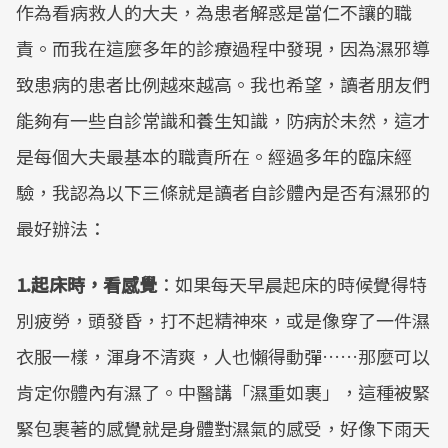
作為看病救人的大夫，為患者解惑是當仁不讓的職
Mute
責。而我在這麼多年的診療過程中發現，因為濕邪導
致患病的患者比例越來越高。我也希望，讀者朋友們
能夠有一些自診常識和養生知識，防病於未然，這才
是每個大夫最基本的職責所在。經過多年的臨床經
驗，我認為以下三條就是讀者自診體內是否有濕邪的
最好辦法：
1.起床時，看感覺
：如果每天早晨起床的時候覺得特
別疲勞，頭發昏，打不起精神來，或是像穿了一件濕
衣服一樣，渾身不清爽，人也懶得動彈……那麼可以
肯定你體內有濕了。中醫講「濕重如裹」，這種被緊
緊包裹著的感覺就是身體對濕氣的感受，好像下雨天