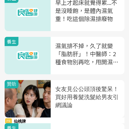
早上才起床就覺得累...不
是沒睡飽，是體內濕氣
重！吃這個除濕排廢物
養生
濕氣排不掉，久了就變
「脂肪肝」！中醫師：2
種食物別再吃，甩開濕滑
黏稠的體內廢物
養生