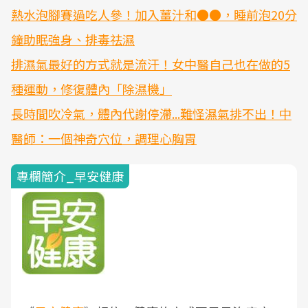
熱水泡腳賽過吃人參！加入薑汁和●●，睡前泡20分
鐘助眠強身、排毒祛濕
排濕氣最好的方式就是流汗！女中醫自己也在做的5
種運動，修復體內「除濕機」
長時間吹冷氣，體內代謝停滯...難怪濕氣排不出！中
醫師：一個神奇穴位，調理心胸胃
專欄簡介_早安健康