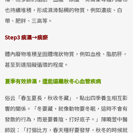
也持續堆積，形成濕滑黏稠的物質，例如濃痰、白
帶、肥胖、三高等。
Step3
痰濕
→
痰瘀
體內廢物堆積呈固體塊狀物質，例如血栓、脂肪肝，
甚至到達阻礙循環的程度。
夏季有效排濕，還能遠離秋冬心血管疾病
俗云「春生夏長，秋收冬藏」，點出四季養生相互影
響的關係。「冬要藏，就像動物要冬眠，這時不會有
發散的行為，而是要養陰、打好底子。」陳曉萱中醫
師說：「打個比方，春天種籽要發芽，秋冬的時候就