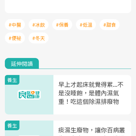
#中醫
#冰飲
#保養
#低溫
#甜食
#便祕
#冬天
延伸閱讀
養生
早上才起床就覺得累...不
是沒睡飽，是體內濕氣
重！吃這個除濕排廢物
養生
痰濕生廢物，讓你百病叢