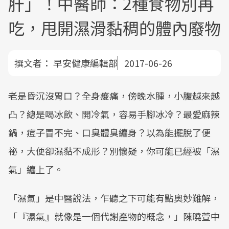
肝」！中醫師：2種食物別再
吃，甩開濕滑黏稠的體內廢物
撰文者：
早安健康編輯部
2017-06-26
老是昏沉沒胃口？全身痠痛，傍晚水腫，小腹越來越
凸？總是喝冰飲、開冷氣，容易手腳冰冷？最愛麻辣
鍋，痘子冒不完、口臭體臭纏身？以為能擺脫了便
祕，大便卻濕黏不成形？別懷疑，你可能已經被「濕
氣」纏上了。
「濕氣」是中醫說法，乍聽之下可能有點奧妙難解，
「『濕氣』就像是一個代謝產物的概念，」陳曉萱中