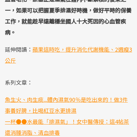
一，如果可以把握夏季排濕好時機，做好平時的保養
工作，就能趁早遠離穩坐國人十大死因的心血管疾
病。
延伸閱讀：
蘋果這時吃，提升消化代謝機能、2週瘦3
公斤
系列文章：
魚生火、肉生痰...體內濕氣90％是吃出來的！做3件
事養好脾，比喝紅豆水更排濕
一杯●●水最能「排濕氣」！女中醫傳授：這4帖茶
還消腫消脂、清血排毒