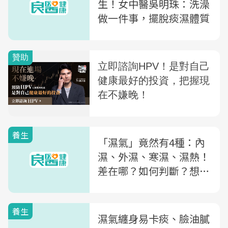
生！女中醫吳明珠：洗澡
做一件事，擺脫痰濕體質
養生
「濕氣」竟然有4種：內
濕、外濕、寒濕、濕熱！
差在哪？如何判斷？想除
體內濕氣，醫師教你5招
「正確排濕法」
養生
濕氣纏身易卡痰、臉油膩