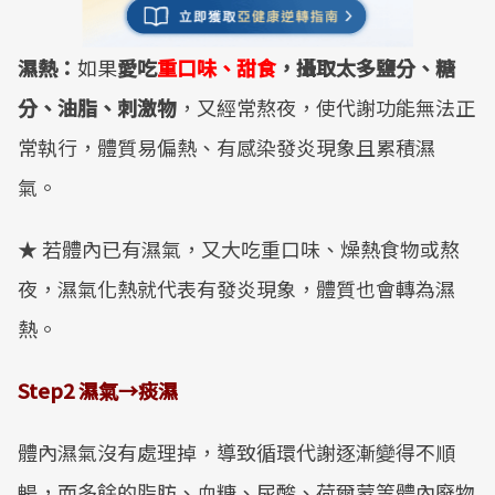
濕熱：
如果
愛吃
重口味
、
甜食
，攝取太多鹽分、糖
分、油脂、刺激物
，又經常熬夜，使代謝功能無法正
常執行，體質易偏熱、有感染發炎現象且累積濕
氣。
★ 若體內已有濕氣，又大吃重口味、燥熱食物或熬
夜，濕氣化熱就代表有發炎現象，體質也會轉為濕
熱。
Step2
濕氣
→
痰濕
體內濕氣沒有處理掉，導致循環代謝逐漸變得不順
暢，而多餘的脂肪、血糖、尿酸、荷爾蒙等體內廢物