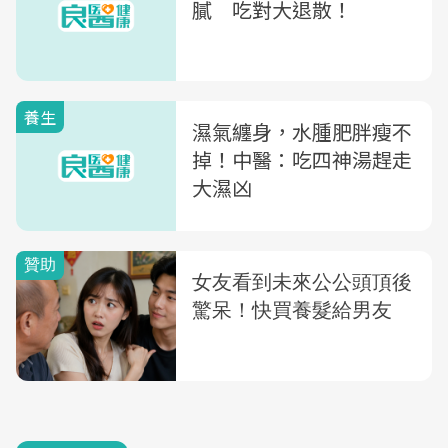
膩 吃對大退散！
養生
濕氣纏身，水腫肥胖瘦不
掉！中醫：吃四神湯趕走
大濕凶