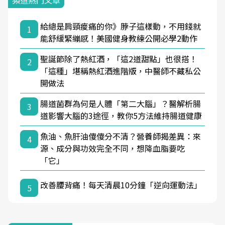
頻道熱門文章
給總是肩頸痠痛的你》脖子這樣動，不用錢就
1
能舒緩緊繃感！美國健身教練公開必學2動作
聖誕節除了熱紅酒，「這2道甜點」也很搭！
2
「這種」堪稱熱紅酒進階版，中醫師不藏私公
開做法
腸道菌群為何是人體「第二大腦」？醫解析腸
3
道影響大腦的3途徑，教你5方法維持腸道健康
魚油、魚肝油傻傻分不清？營養師揭差異：來
4
源、成分與功效完全不同，想降血脂要吃
「它」
改善腰背痛！每天清晨10分鐘「逆向運動法」
5