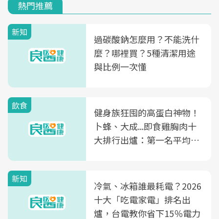
熱門推薦
新知
過碳酸鈉怎麼用？不能洗什
麼？哪裡買？5種清潔用途
與比例一次懂
飲食
健身族狂囤的高蛋白神物！
卜蜂、大成...即食雞胸肉十
大排行出爐：第一名平均一
片不到50元
新知
冷氣、冰箱誰最耗電？2026
十大「吃電家電」排名出
爐，台電教你省下15％電力