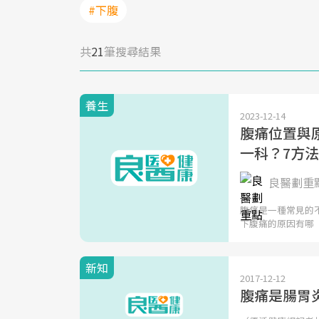
#下腹
共
21
筆搜尋結果
養生
2023-12-14
腹痛位置與
一科？7方
良醫劃重
腹痛是一種常見的
下腹痛的原因有哪
新知
2017-12-12
腹痛是腸胃