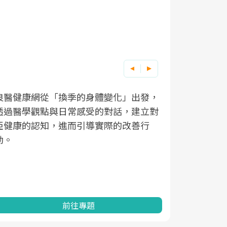
良醫健康網從「換季的身體變化」出發，
根據不同性
因應超高齡
透過醫學觀點與日常感受的對話，建立對
在、未來的
「2025
亞健康的認知，進而引導實際的改善行
知道該如何
促進為目的
動。
健康的關鍵
分析進行全
灣健康促進
前往專題