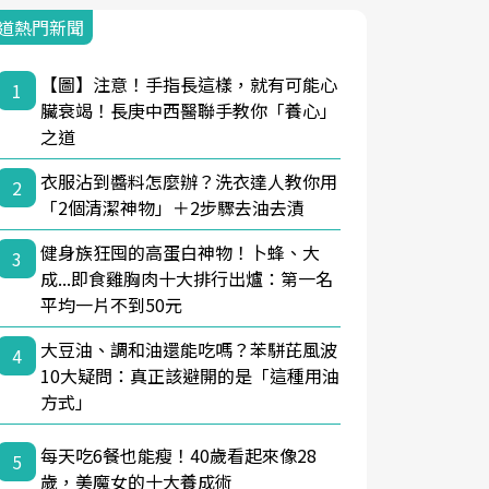
道熱門新聞
【圖】注意！手指長這樣，就有可能心
1
臟衰竭！長庚中西醫聯手教你「養心」
之道
衣服沾到醬料怎麼辦？洗衣達人教你用
2
「2個清潔神物」＋2步驟去油去漬
健身族狂囤的高蛋白神物！卜蜂、大
3
成...即食雞胸肉十大排行出爐：第一名
平均一片不到50元
大豆油、調和油還能吃嗎？苯駢芘風波
4
10大疑問：真正該避開的是「這種用油
方式」
每天吃6餐也能瘦！40歲看起來像28
5
歲，美魔女的十大養成術