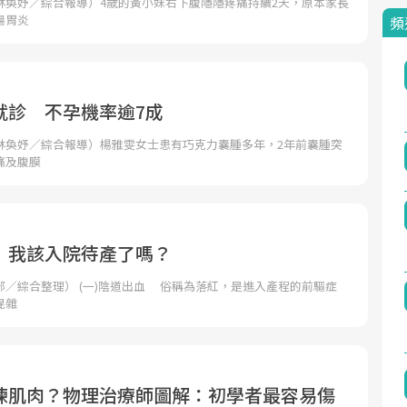
林奐妤／綜合報導）4歲的黃小妹右下腹隱隱疼痛持續2天，原本家長
腸胃炎
頻
就診 不孕機率逾7成
林奐妤／綜合報導）楊雅雯女士患有巧克力囊腫多年，2年前囊腫突
痛及腹膜
 我該入院待產了嗎？
部／綜合整理） (一)陰道出血 俗稱為落紅，是進入產程的前驅症
混雜
練肌肉？物理治療師圖解：初學者最容易傷