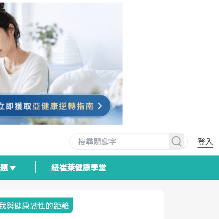
登入
專題
紐崔萊健康學堂
我與健康韌性的距離
荷爾蒙時光
2025健檢