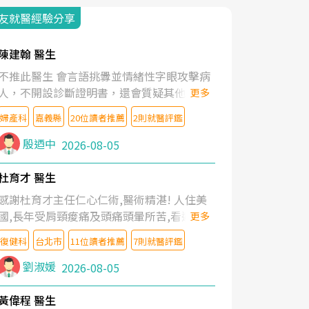
友就醫經驗分享
陳建翰 醫生
不推此醫生 會言語挑釁並情緒性字眼攻擊病
人，不開設診斷證明書，還會質疑其他醫生
更多
的判斷！
婦產科
嘉義縣
20位讀者推薦
2則就醫評鑑
殷迺中
2026-08-05
杜育才 醫生
感謝杜育才主任仁心仁術,醫術精湛! 人住美
國,長年受肩頸痠痛及頭痛頭暈所苦,看遍名醫
更多
教授,做了各種檢查,也嘗試過西醫打針,中醫
復健科
台北市
11位讀者推薦
7則就醫評鑑
針灸及物理徒手治療都沒有用,後來連吃到嗎
啡類止痛藥都效果有限,只是壓症狀,沒多久就
劉淑媛
2026-08-05
痛起來,多年失眠嚴重影響生活品質. 台灣親
友介紹忠孝醫院杜育才主任是頸頭症候群專
黃偉程 醫生