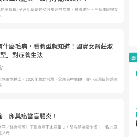
林怡亭報導) 子宮肌瘤是婦女很常見的疾病，根據統計，生育年齡婦女
人
有什麼毛病，看體型就知道！國寶女醫莊淑
體型」對症養生法
最
會
大學醫學博士。1920年生於台灣，父親為中醫師，從小耳濡目染熟習
親
痛 卵巢癌當盲腸炎！
徐平／綜合報導）下腹劇痛不止要當心，恐為卵巢癌作怪！一名15歲
在父母