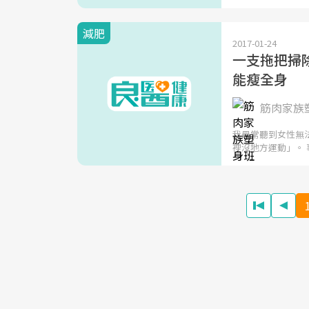
減肥
2017-01-24
一支拖把掃
能瘦全身
筋肉家族
我最常聽到女性無
裡沒地方運動」。 