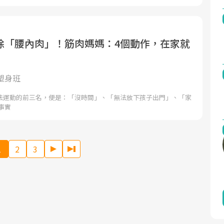
除「腰內肉」！筋肉媽媽：4個動作，在家就
塑身班
法運動的前三名，便是：「沒時間」、「無法放下孩子出門」、「家
事實
1
2
3