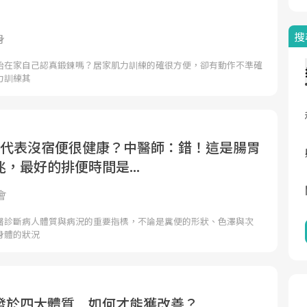
搜
身
始在家自己認真鍛鍊嗎？居家肌力訓練的確很方便，卻有動作不準確
力訓練其
，代表沒宿便很健康？中醫師：錯！這是腸胃
，最好的排便時間是...
會
醫診斷病人體質與病況的重要指標，不論是糞便的形狀、色澤與次
身體的狀況
發於四大體質 如何才能獲改善？