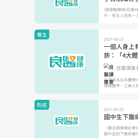
(健康醫療網/記者
中，每五人就有一
養生
2017-05-13
一個人身上
旂：「4大
良醫讀書
莊淑旂為日本慶應
傳統醫學，之後父
防癌
2017-05-02
國中生下腹
（優活健康網記者
國中生因下腹疼痛