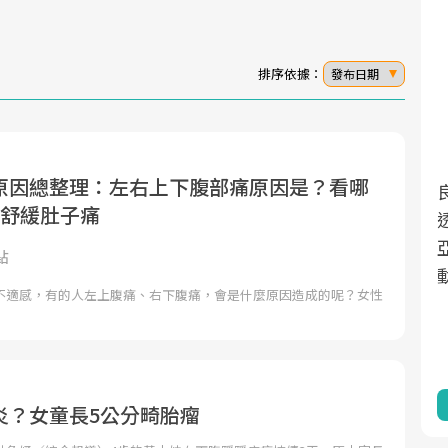
排序依據：
發布日期
原因總整理：左右上下腹部痛原因是？看哪
面對超高齡社會的浪潮，台灣正在快速邁
2025年，就到良醫生活祭體驗「一站式健
法舒緩肚子痛
向「健康照護」的新時代。隨著國家政策
康新生活」，從講座、體驗到運動，全面
如「健康台灣推動委員會」與「長照3.0」
啟動你的健康革命！
點
的推進，「預防醫學」已成全民關注的核
不適感，有的人左上腹痛、右下腹痛，會是什麼原因造成的呢？女性
心議題。然而，健檢不只是醫療院所的服
務，更是民眾了解自身健康狀況、啟動健
康管理的重要起點。
前往專題
前往專題
炎？女童長5公分畸胎瘤