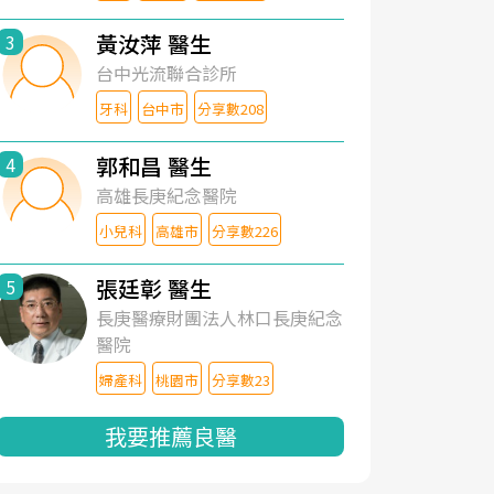
黃汝萍 醫生
3
台中光流聯合診所
牙科
台中市
分享數208
郭和昌 醫生
4
高雄長庚紀念醫院
小兒科
高雄市
分享數226
張廷彰 醫生
5
長庚醫療財團法人林口長庚紀念
醫院
婦產科
桃園市
分享數23
我要推薦良醫