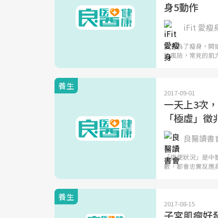
身5動作
iFit 愛瘦
你也為了瘦身，開
的風險，常見的肌
養生
2017-09-01
一天上3次
「極虛」徵兆
良醫讀書
「排便狀況」是中
數，都會忠實反應
養生
2017-08-15
子宮肌瘤好