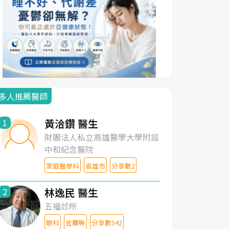
多人推薦醫師
黃洽鑽 醫生
1
財團法人私立高雄醫學大學附設
中和紀念醫院
家庭醫學科
高雄市
分享數2
林逸民 醫生
2
五福診所
眼科
宜蘭縣
分享數542