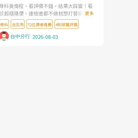
家,上網搜尋杜主任相關文章新聞跟網路評價
骨科黃偉程，看評價不錯，結果大踩雷！看
之後,下定決心飛回台北找杜醫師診治. 杜主
診超級隨便，連檢查都不做就想打發病人，
更多
任的乾針跟增生治療真的很厲害,第一次乾針
還好大的官威 ... 想詢問病情還被陰陽怪氣嘲
就覺得整個肩頸鬆開,回家特別好睡,經過幾次
骨科
台北市
72位讀者推薦
4則就醫評鑑
諷一番。可能好評帶來的大頭症，變得自負
治療,長年頑疾已經好了大半,杜主任除了打針
不尊重病人。醫術也不行，畢竟連檢查都懶
台中分行
2026-08-03
超厲害,還會一直交代要改善姿勢跟好好做運
得做，治療會有用才怪。大家避雷吧！
動,看診態度親切溫暖,真的是不可多得的良
醫,大力推荐!