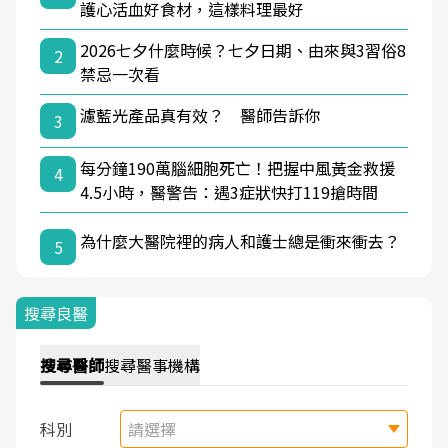
護心活血好食材，這樣料理最好
2026七夕什麼時候？七夕日期、由來與3習俗8
2
禁忌一次看
濾藍光產品真有效？ 醫師告訴你
3
每分鐘190萬腦細胞死亡！把握中風黃金救援
4
4.5小時，醫警告：遇3症狀快打119搶時間
為什麼大醫院裡的病人和護士總是衝來衝去？
5
搜尋良醫
搜尋
醫師
搜尋
醫事機構
科別
請選擇