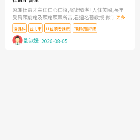
感謝杜育才主任仁心仁術,醫術精湛! 人住美國,長年
受肩頸痠痛及頭痛頭暈所苦,看遍名醫教授,做了各種
更多
檢查,也嘗試過西醫打針,中醫針灸及物理徒手治療都
復健科
台北市
11位讀者推薦
7則就醫評鑑
沒有用,後來連吃到嗎啡類止痛藥都效果有限,只是壓
症狀,沒多久就痛起來,多年失眠嚴重影響生活品質.
劉淑媛
2026-08-05
台灣親友介紹忠孝醫院杜育才主任是頸頭症候群專
家,上網搜尋杜主任相關文章新聞跟網路評價之後,下
定決心飛回台北找杜醫師診治. 杜主任的乾針跟增生
治療真的很厲害,第一次乾針就覺得整個肩頸鬆開,回
家特別好睡,經過幾次治療,長年頑疾已經好了大半,杜
主任除了打針超厲害,還會一直交代要改善姿勢跟好
好做運動,看診態度親切溫暖,真的是不可多得的良醫,
大力推荐!