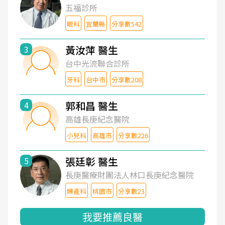
五福診所
眼科
宜蘭縣
分享數542
黃汝萍 醫生
3
台中光流聯合診所
牙科
台中市
分享數208
郭和昌 醫生
4
高雄長庚紀念醫院
小兒科
高雄市
分享數226
張廷彰 醫生
5
長庚醫療財團法人林口長庚紀念醫院
婦產科
桃園市
分享數23
我要推薦良醫