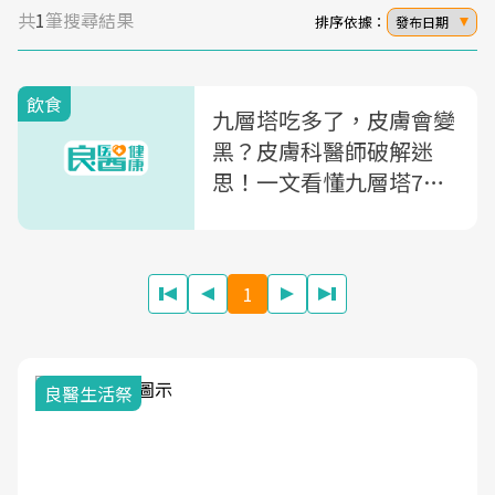
共
1
筆搜尋結果
排序依據：
發布日期
飲食
九層塔吃多了，皮膚會變
黑？皮膚科醫師破解迷
思！一文看懂九層塔7功
效＋2道料理推薦
1
良醫生活祭