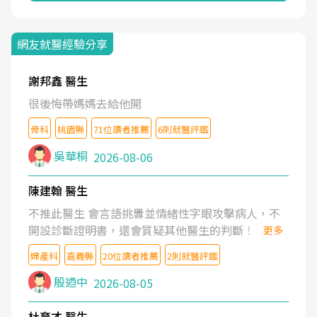
網友就醫經驗分享
謝邦鑫 醫生
很後悔帶媽媽去給他開
骨科
桃園縣
71位讀者推薦
6則就醫評鑑
吳華桐
2026-08-06
陳建翰 醫生
不推此醫生 會言語挑釁並情緒性字眼攻擊病人，不
開設診斷證明書，還會質疑其他醫生的判斷！
更多
婦產科
嘉義縣
20位讀者推薦
2則就醫評鑑
殷迺中
2026-08-05
杜育才 醫生