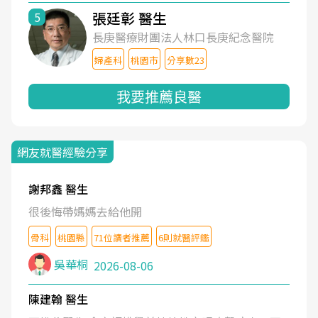
張廷彰 醫生
5
長庚醫療財團法人林口長庚紀念醫院
婦產科
桃園市
分享數23
我要推薦良醫
網友就醫經驗分享
謝邦鑫 醫生
很後悔帶媽媽去給他開
骨科
桃園縣
71位讀者推薦
6則就醫評鑑
吳華桐
2026-08-06
陳建翰 醫生