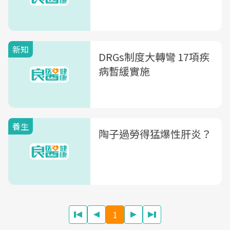
新知
DRGs制度大轉彎 17項疾
病暫緩實施
養生
陶子過勞得猛爆性肝炎？
1