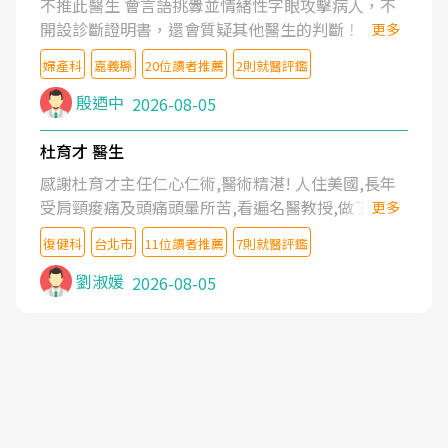
不推此醫生 會言語挑釁並情緒性字眼攻擊病人，不
開設診斷證明書，還會質疑其他醫生的判斷！
更多
婦產科
嘉義縣
20位讀者推薦
2則就醫評鑑
殷迺中
2026-08-05
杜育才 醫生
感謝杜育才主任仁心仁術,醫術精湛! 人住美國,長年
受肩頸痠痛及頭痛頭暈所苦,看遍名醫教授,做了各種
更多
檢查,也嘗試過西醫打針,中醫針灸及物理徒手治療都
復健科
台北市
11位讀者推薦
7則就醫評鑑
沒有用,後來連吃到嗎啡類止痛藥都效果有限,只是壓
症狀,沒多久就痛起來,多年失眠嚴重影響生活品質.
劉淑媛
2026-08-05
台灣親友介紹忠孝醫院杜育才主任是頸頭症候群專
家,上網搜尋杜主任相關文章新聞跟網路評價之後,下
定決心飛回台北找杜醫師診治. 杜主任的乾針跟增生
治療真的很厲害,第一次乾針就覺得整個肩頸鬆開,回
家特別好睡,經過幾次治療,長年頑疾已經好了大半,杜
主任除了打針超厲害,還會一直交代要改善姿勢跟好
好做運動,看診態度親切溫暖,真的是不可多得的良醫,