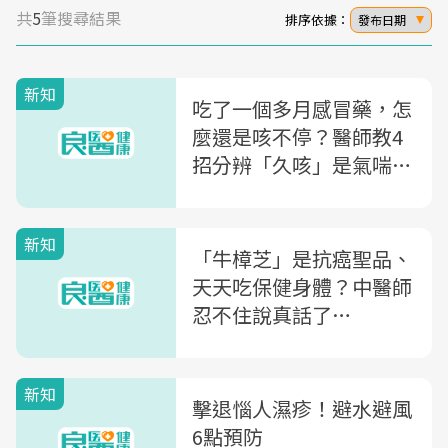
共
5
筆搜尋結果
排序依據：
發布日期
新知
吃了一個多月感冒藥，怎
麼還是咳不停？醫師教4
招分辨「久咳」是氣喘還
是感冒
新知
「牛樟芝」是抗癌聖品、
天天吃保健身體？中醫師
忍不住說真話了…
新知
擊退惱人濕疹！避水避風
6點預防