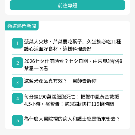
前往專題
頻道熱門新聞
菠菜大火炒、芹菜要吃葉子....久坐族必吃11種
1
護心活血好食材，這樣料理最好
2026七夕什麼時候？七夕日期、由來與3習俗8
2
禁忌一次看
濾藍光產品真有效？ 醫師告訴你
3
每分鐘190萬腦細胞死亡！把握中風黃金救援
4
4.5小時，醫警告：遇3症狀快打119搶時間
為什麼大醫院裡的病人和護士總是衝來衝去？
5