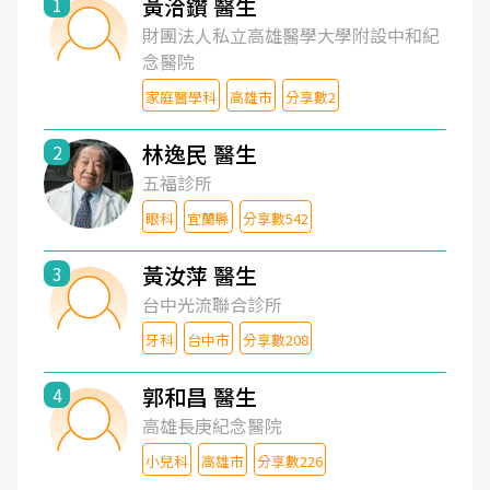
黃洽鑽 醫生
1
財團法人私立高雄醫學大學附設中和紀
念醫院
家庭醫學科
高雄市
分享數2
林逸民 醫生
2
五福診所
眼科
宜蘭縣
分享數542
黃汝萍 醫生
3
台中光流聯合診所
牙科
台中市
分享數208
郭和昌 醫生
4
高雄長庚紀念醫院
小兒科
高雄市
分享數226