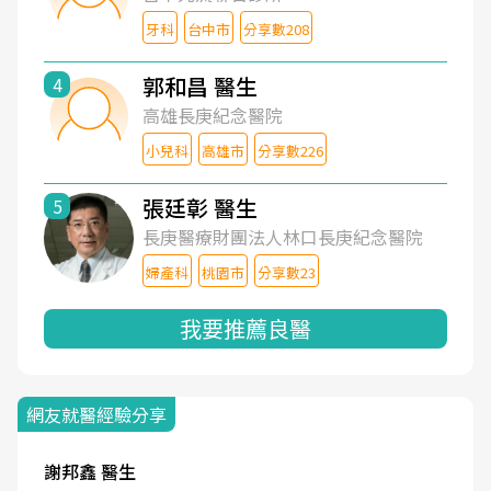
牙科
台中市
分享數208
郭和昌 醫生
4
高雄長庚紀念醫院
小兒科
高雄市
分享數226
張廷彰 醫生
5
長庚醫療財團法人林口長庚紀念醫院
婦產科
桃園市
分享數23
我要推薦良醫
網友就醫經驗分享
謝邦鑫 醫生