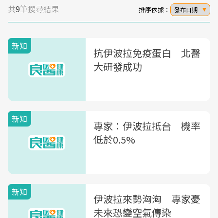
共
9
筆搜尋結果
排序依據：
發布日期
新知
抗伊波拉免疫蛋白 北醫
大研發成功
新知
專家：伊波拉抵台 機率
低於0.5%
新知
伊波拉來勢洶洶 專家憂
未來恐變空氣傳染