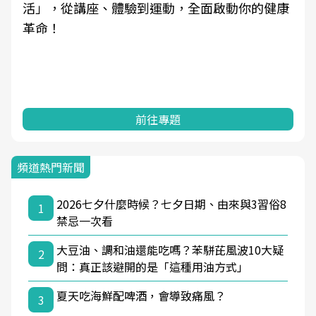
學觀點與日常感受的對話，建立對亞健康的認
知，進而引導實際的改善行動。
前往專題
頻道熱門新聞
2026七夕什麼時候？七夕日期、由來與3習俗8
1
禁忌一次看
大豆油、調和油還能吃嗎？苯駢芘風波10大疑
2
問：真正該避開的是「這種用油方式」
夏天吃海鮮配啤酒，會導致痛風？
3