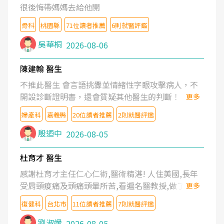
很後悔帶媽媽去給他開
骨科
桃園縣
71位讀者推薦
6則就醫評鑑
吳華桐
2026-08-06
陳建翰 醫生
不推此醫生 會言語挑釁並情緒性字眼攻擊病人，不
開設診斷證明書，還會質疑其他醫生的判斷！
更多
婦產科
嘉義縣
20位讀者推薦
2則就醫評鑑
殷迺中
2026-08-05
杜育才 醫生
感謝杜育才主任仁心仁術,醫術精湛! 人住美國,長年
受肩頸痠痛及頭痛頭暈所苦,看遍名醫教授,做了各種
更多
檢查,也嘗試過西醫打針,中醫針灸及物理徒手治療都
復健科
台北市
11位讀者推薦
7則就醫評鑑
沒有用,後來連吃到嗎啡類止痛藥都效果有限,只是壓
症狀,沒多久就痛起來,多年失眠嚴重影響生活品質.
劉淑媛
2026-08-05