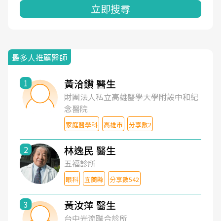
立即搜尋
最多人推薦醫師
黃洽鑽 醫生
1
財團法人私立高雄醫學大學附設中和紀
念醫院
家庭醫學科
高雄市
分享數2
林逸民 醫生
2
五福診所
眼科
宜蘭縣
分享數542
黃汝萍 醫生
3
台中光流聯合診所