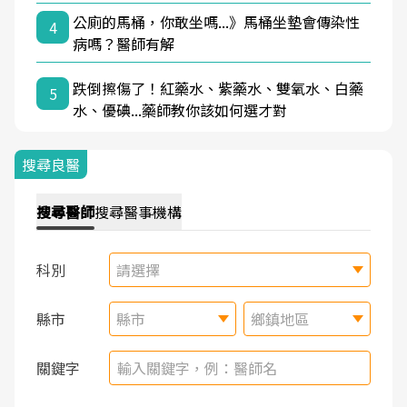
公廁的馬桶，你敢坐嗎...》馬桶坐墊會傳染性
4
病嗎？醫師有解
跌倒擦傷了！紅藥水、紫藥水、雙氧水、白藥
5
水、優碘...藥師教你該如何選才對
搜尋良醫
搜尋
醫師
搜尋
醫事機構
科別
請選擇
縣市
縣市
鄉鎮地區
關鍵字