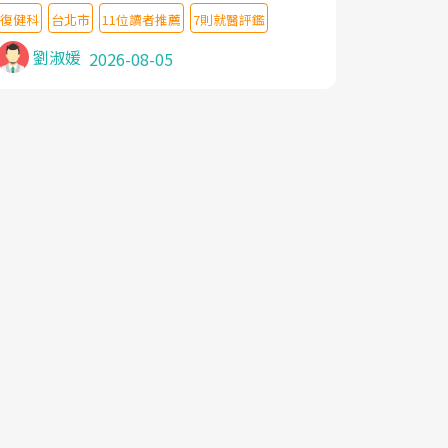
教授,做了各種檢查,也嘗試過西醫打針,中醫
復健科
台北市
11位讀者推薦
7則就醫評鑑
針灸及物理徒手治療都沒有用,後來連吃到嗎
啡類止痛藥都效果有限,只是壓症狀,沒多久就
劉淑媛
2026-08-05
痛起來,多年失眠嚴重影響生活品質. 台灣親
友介紹忠孝醫院杜育才主任是頸頭症候群專
家,上網搜尋杜主任相關文章新聞跟網路評價
之後,下定決心飛回台北找杜醫師診治. 杜主
任的乾針跟增生治療真的很厲害,第一次乾針
就覺得整個肩頸鬆開,回家特別好睡,經過幾次
治療,長年頑疾已經好了大半,杜主任除了打針
超厲害,還會一直交代要改善姿勢跟好好做運
動,看診態度親切溫暖,真的是不可多得的良
醫,大力推荐!