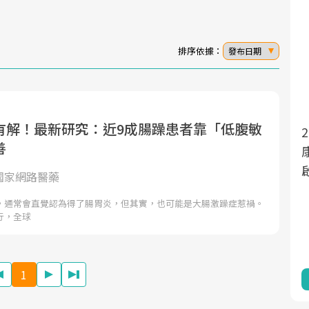
排序依據：
發布日期
有解！最新研究：近9成腸躁患者靠「低腹敏
面對超高齡社會的浪潮，台灣正在快速邁
2025年，就到良醫生活祭體驗「一站式健
善
向「健康照護」的新時代。隨著國家政策
康新生活」，從講座、體驗到運動，全面
如「健康台灣推動委員會」與「長照3.0」
啟動你的健康革命！
et國家網路醫藥
的推進，「預防醫學」已成全民關注的核
，通常會直覺認為得了腸胃炎，但其實，也可能是大腸激躁症惹禍。
心議題。然而，健檢不只是醫療院所的服
行，全球
務，更是民眾了解自身健康狀況、啟動健
康管理的重要起點。
1
前往專題
前往專題