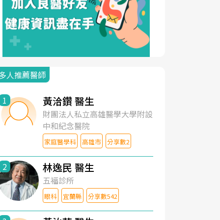
多人推薦醫師
黃洽鑽 醫生
1
財團法人私立高雄醫學大學附設
中和紀念醫院
家庭醫學科
高雄市
分享數2
林逸民 醫生
2
五福診所
眼科
宜蘭縣
分享數542