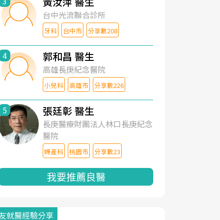
黃汝萍 醫生
3
台中光流聯合診所
牙科
台中市
分享數208
郭和昌 醫生
4
高雄長庚紀念醫院
小兒科
高雄市
分享數226
張廷彰 醫生
5
長庚醫療財團法人林口長庚紀念
醫院
婦產科
桃園市
分享數23
我要推薦良醫
友就醫經驗分享