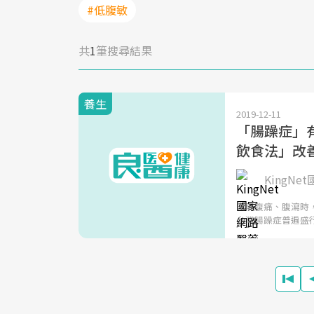
#低腹敏
共
1
筆搜尋結果
養生
2019-12-11
「腸躁症」
飲食法」改
KingN
出現腹痛、腹瀉時
台灣腸躁症普遍盛