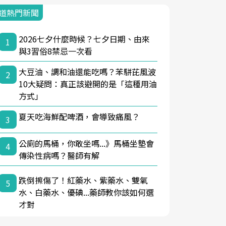
道熱門新聞
2026七夕什麼時候？七夕日期、由來
1
與3習俗8禁忌一次看
大豆油、調和油還能吃嗎？苯駢芘風波
2
10大疑問：真正該避開的是「這種用油
方式」
夏天吃海鮮配啤酒，會導致痛風？
3
公廁的馬桶，你敢坐嗎...》馬桶坐墊會
4
傳染性病嗎？醫師有解
跌倒擦傷了！紅藥水、紫藥水、雙氧
5
水、白藥水、優碘...藥師教你該如何選
才對