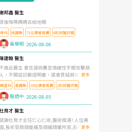
謝邦鑫 醫生
很後悔帶媽媽去給他開
骨科
桃園縣
71位讀者推薦
6則就醫評鑑
吳華桐
2026-08-06
陳建翰 醫生
不推此醫生 會言語挑釁並情緒性字眼攻擊病
人，不開設診斷證明書，還會質疑其他醫生
更多
的判斷！
婦產科
嘉義縣
20位讀者推薦
2則就醫評鑑
殷迺中
2026-08-05
杜育才 醫生
感謝杜育才主任仁心仁術,醫術精湛! 人住美
國,長年受肩頸痠痛及頭痛頭暈所苦,看遍名醫
更多