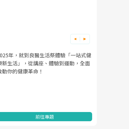
良醫健康網從「換季的身體變化」出發，
根據不同性
因應超高齡
透過醫學觀點與日常感受的對話，建立對
在、未來的
「2025
亞健康的認知，進而引導實際的改善行
知道該如何
促進為目的
動。
健康的關鍵
分析進行全
灣健康促進
前往專題