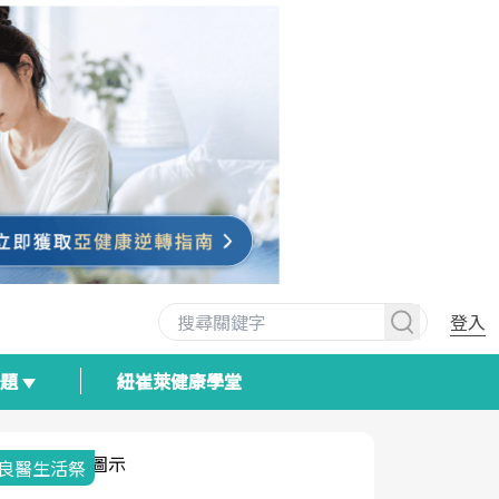
登入
專題
紐崔萊健康學堂
我與健康韌性的距離
荷爾蒙時光
2025健檢