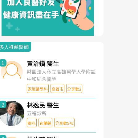
多人推薦醫師
黃洽鑽 醫生
1
財團法人私立高雄醫學大學附設
中和紀念醫院
家庭醫學科
高雄市
分享數2
林逸民 醫生
2
五福診所
眼科
宜蘭縣
分享數542