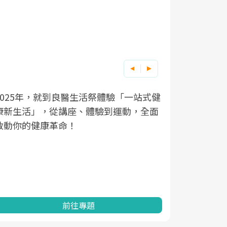
2025年，就到良醫生活祭體驗「一站式健
良醫健康網
根據不同性
因應超高齡
康新生活」，從講座、體驗到運動，全面
透過醫學觀
在、未來的
「2025
啟動你的健康革命！
亞健康的認
知道該如何
促進為目的
動。
健康的關鍵
分析進行全
灣健康促進
前往專題