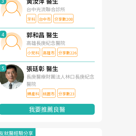
黃汝萍 醫生
3
台中光流聯合診所
牙科
台中市
分享數208
郭和昌 醫生
4
高雄長庚紀念醫院
小兒科
高雄市
分享數226
張廷彰 醫生
5
長庚醫療財團法人林口長庚紀念
醫院
婦產科
桃園市
分享數23
我要推薦良醫
友就醫經驗分享