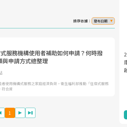
排序依據：
發布日期
住宿式服務機構使用者補助如何申請？何時撥
面對超高齡社會的浪潮，台灣正在快速邁
額與申請方式總整理
向「健康照護」的新時代。隨著國家政策
如「健康台灣推動委員會」與「長照3.0」
點
的推進，「預防醫學」已成全民關注的核
能者使用機構式服務之家庭經濟負荷，衛生福利部推動「住宿式服務
心議題。然而，健檢不只是醫療院所的服
，符合資
務，更是民眾了解自身健康狀況、啟動健
康管理的重要起點。
1
前往專題