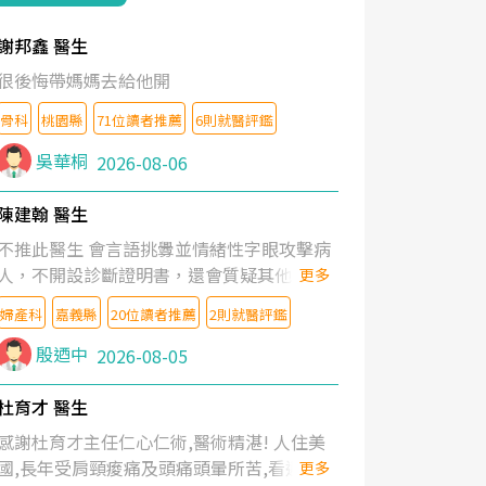
謝邦鑫 醫生
很後悔帶媽媽去給他開
骨科
桃園縣
71位讀者推薦
6則就醫評鑑
吳華桐
2026-08-06
陳建翰 醫生
不推此醫生 會言語挑釁並情緒性字眼攻擊病
人，不開設診斷證明書，還會質疑其他醫生
更多
的判斷！
婦產科
嘉義縣
20位讀者推薦
2則就醫評鑑
殷迺中
2026-08-05
杜育才 醫生
感謝杜育才主任仁心仁術,醫術精湛! 人住美
國,長年受肩頸痠痛及頭痛頭暈所苦,看遍名醫
更多