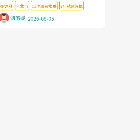
教授,做了各種檢查,也嘗試過西醫打針,中醫
復健科
台北市
11位讀者推薦
7則就醫評鑑
針灸及物理徒手治療都沒有用,後來連吃到嗎
啡類止痛藥都效果有限,只是壓症狀,沒多久就
劉淑媛
2026-08-05
痛起來,多年失眠嚴重影響生活品質. 台灣親
友介紹忠孝醫院杜育才主任是頸頭症候群專
家,上網搜尋杜主任相關文章新聞跟網路評價
之後,下定決心飛回台北找杜醫師診治. 杜主
任的乾針跟增生治療真的很厲害,第一次乾針
就覺得整個肩頸鬆開,回家特別好睡,經過幾次
治療,長年頑疾已經好了大半,杜主任除了打針
超厲害,還會一直交代要改善姿勢跟好好做運
動,看診態度親切溫暖,真的是不可多得的良
醫,大力推荐!