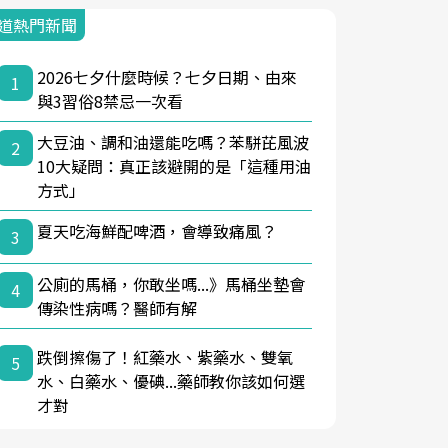
道熱門新聞
2026七夕什麼時候？七夕日期、由來
1
與3習俗8禁忌一次看
大豆油、調和油還能吃嗎？苯駢芘風波
2
10大疑問：真正該避開的是「這種用油
方式」
夏天吃海鮮配啤酒，會導致痛風？
3
公廁的馬桶，你敢坐嗎...》馬桶坐墊會
4
傳染性病嗎？醫師有解
跌倒擦傷了！紅藥水、紫藥水、雙氧
5
水、白藥水、優碘...藥師教你該如何選
才對