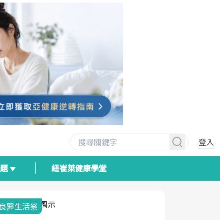
登入
專題
紐崔萊健康學堂
良醫生活祭
我與健康韌
荷爾蒙時光
2025健檢