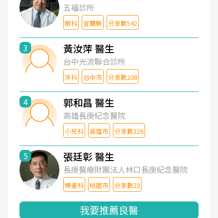
五福診所
眼科
宜蘭縣
分享數542
黃汝萍 醫生
3
台中光流聯合診所
牙科
台中市
分享數208
郭和昌 醫生
4
高雄長庚紀念醫院
小兒科
高雄市
分享數226
張廷彰 醫生
5
長庚醫療財團法人林口長庚紀念醫院
婦產科
桃園市
分享數23
我要推薦良醫