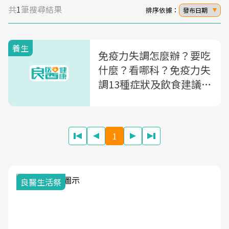
共
1
筆搜尋結果
排序依據：
發布日期
養生
免疫力失調怎麼辦？要吃
什麼？看哪科？免疫力失
調13種症狀及飲食建議一
次整理
1
我與健康韌
活祭