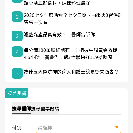
護心活血好食材，這樣料理最好
2026七夕什麼時候？七夕日期、由來與3習俗8
2
禁忌一次看
濾藍光產品真有效？ 醫師告訴你
3
每分鐘190萬腦細胞死亡！把握中風黃金救援
4
4.5小時，醫警告：遇3症狀快打119搶時間
為什麼大醫院裡的病人和護士總是衝來衝去？
5
搜尋良醫
搜尋
醫師
搜尋
醫事機構
科別
請選擇