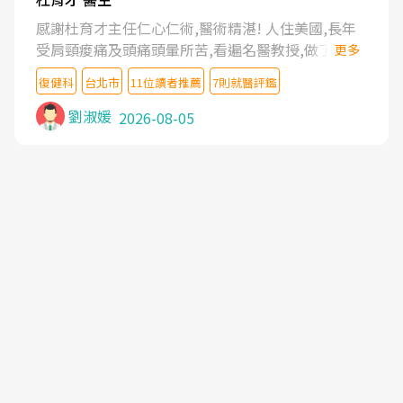
感謝杜育才主任仁心仁術,醫術精湛! 人住美國,長年
受肩頸痠痛及頭痛頭暈所苦,看遍名醫教授,做了各種
更多
檢查,也嘗試過西醫打針,中醫針灸及物理徒手治療都
復健科
台北市
11位讀者推薦
7則就醫評鑑
沒有用,後來連吃到嗎啡類止痛藥都效果有限,只是壓
症狀,沒多久就痛起來,多年失眠嚴重影響生活品質.
劉淑媛
2026-08-05
台灣親友介紹忠孝醫院杜育才主任是頸頭症候群專
家,上網搜尋杜主任相關文章新聞跟網路評價之後,下
定決心飛回台北找杜醫師診治. 杜主任的乾針跟增生
治療真的很厲害,第一次乾針就覺得整個肩頸鬆開,回
家特別好睡,經過幾次治療,長年頑疾已經好了大半,杜
主任除了打針超厲害,還會一直交代要改善姿勢跟好
好做運動,看診態度親切溫暖,真的是不可多得的良醫,
大力推荐!