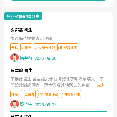
網友就醫經驗分享
謝邦鑫 醫生
很後悔帶媽媽去給他開
骨科
桃園縣
71位讀者推薦
6則就醫評鑑
吳華桐
2026-08-06
陳建翰 醫生
不推此醫生 會言語挑釁並情緒性字眼攻擊病人，不
開設診斷證明書，還會質疑其他醫生的判斷！
更多
婦產科
嘉義縣
20位讀者推薦
2則就醫評鑑
殷迺中
2026-08-05
杜育才 醫生