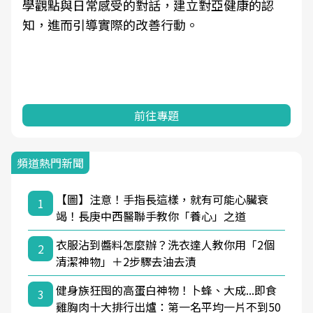
學觀點與日常感受的對話，建立對亞健康的認
知，進而引導實際的改善行動。
前往專題
頻道熱門新聞
【圖】注意！手指長這樣，就有可能心臟衰
1
竭！長庚中西醫聯手教你「養心」之道
衣服沾到醬料怎麼辦？洗衣達人教你用「2個
2
清潔神物」＋2步驟去油去漬
健身族狂囤的高蛋白神物！卜蜂、大成...即食
3
雞胸肉十大排行出爐：第一名平均一片不到50