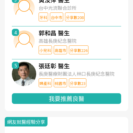
台中光流聯合診所
牙科
台中市
分享數208
郭和昌 醫生
4
高雄長庚紀念醫院
小兒科
高雄市
分享數226
張廷彰 醫生
5
長庚醫療財團法人林口長庚紀念醫院
婦產科
桃園市
分享數23
我要推薦良醫
網友就醫經驗分享