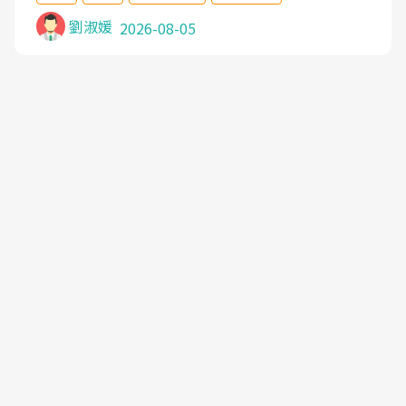
沒有用,後來連吃到嗎啡類止痛藥都效果有限,只是壓
症狀,沒多久就痛起來,多年失眠嚴重影響生活品質.
劉淑媛
2026-08-05
台灣親友介紹忠孝醫院杜育才主任是頸頭症候群專
家,上網搜尋杜主任相關文章新聞跟網路評價之後,下
定決心飛回台北找杜醫師診治. 杜主任的乾針跟增生
治療真的很厲害,第一次乾針就覺得整個肩頸鬆開,回
家特別好睡,經過幾次治療,長年頑疾已經好了大半,杜
主任除了打針超厲害,還會一直交代要改善姿勢跟好
好做運動,看診態度親切溫暖,真的是不可多得的良醫,
大力推荐!