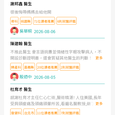
謝邦鑫 醫生
很後悔帶媽媽去給他開
骨科
桃園縣
71位讀者推薦
6則就醫評鑑
吳華桐
2026-08-06
陳建翰 醫生
不推此醫生 會言語挑釁並情緒性字眼攻擊病人，不
開設診斷證明書，還會質疑其他醫生的判斷！
更多
婦產科
嘉義縣
20位讀者推薦
2則就醫評鑑
殷迺中
2026-08-05
杜育才 醫生
感謝杜育才主任仁心仁術,醫術精湛! 人住美國,長年
受肩頸痠痛及頭痛頭暈所苦,看遍名醫教授,做了各種
更多
檢查,也嘗試過西醫打針,中醫針灸及物理徒手治療都
復健科
台北市
11位讀者推薦
7則就醫評鑑