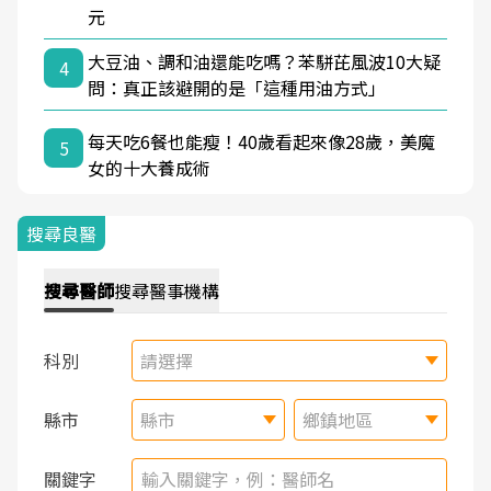
元
大豆油、調和油還能吃嗎？苯駢芘風波10大疑
4
問：真正該避開的是「這種用油方式」
每天吃6餐也能瘦！40歲看起來像28歲，美魔
5
女的十大養成術
搜尋良醫
搜尋
醫師
搜尋
醫事機構
科別
請選擇
縣市
縣市
鄉鎮地區
關鍵字