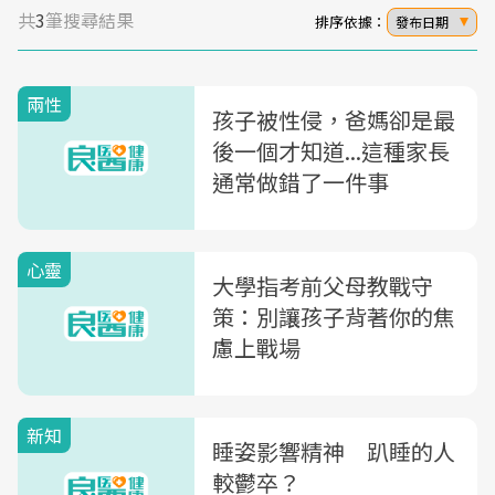
共
3
筆搜尋結果
排序依據：
發布日期
兩性
孩子被性侵，爸媽卻是最
後一個才知道...這種家長
通常做錯了一件事
心靈
大學指考前父母教戰守
策：別讓孩子背著你的焦
慮上戰場
新知
睡姿影響精神 趴睡的人
較鬱卒？