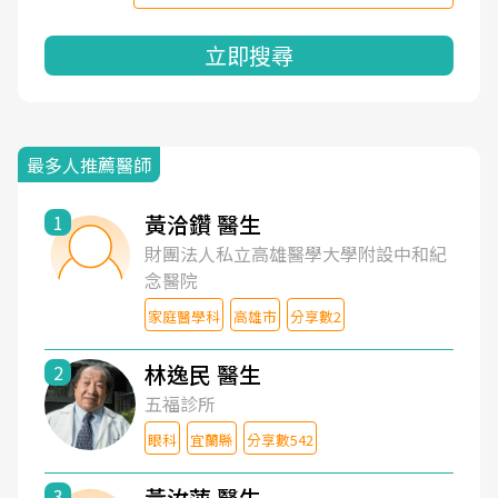
立即搜尋
最多人推薦醫師
黃洽鑽 醫生
1
財團法人私立高雄醫學大學附設中和紀
念醫院
家庭醫學科
高雄市
分享數2
林逸民 醫生
2
五福診所
眼科
宜蘭縣
分享數542
黃汝萍 醫生
3