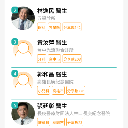
林逸民 醫生
2
五福診所
眼科
宜蘭縣
分享數542
黃汝萍 醫生
3
台中光流聯合診所
牙科
台中市
分享數208
郭和昌 醫生
4
高雄長庚紀念醫院
小兒科
高雄市
分享數226
張廷彰 醫生
5
長庚醫療財團法人林口長庚紀念醫院
婦產科
桃園市
分享數23