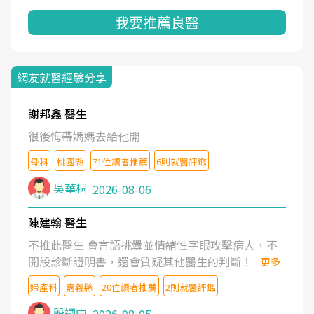
我要推薦良醫
網友就醫經驗分享
謝邦鑫 醫生
很後悔帶媽媽去給他開
骨科
桃園縣
71位讀者推薦
6則就醫評鑑
吳華桐
2026-08-06
陳建翰 醫生
不推此醫生 會言語挑釁並情緒性字眼攻擊病人，不
開設診斷證明書，還會質疑其他醫生的判斷！
更多
婦產科
嘉義縣
20位讀者推薦
2則就醫評鑑
殷迺中