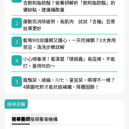
含飽和脂肪酸？營養師解析「飽和脂肪酸」的
優缺點、建議攝取量
運動完消除疲勞、長肌肉 試試「含糖」豆漿
2
效果更好
藍莓9功效護眼又護心，一天吃幾顆？3大食用
3
禁忌、清洗步驟詳解
小心噴毒液！看清楚「隱翅蟲」長這樣，不能
4
打，要用吹的～
龍鬚菜、過貓、川七、皇宮菜，哪裡不一樣？
5
4張圖吃對才能抗癌補鐵、降膽固醇！
搜尋良醫
搜尋
醫師
搜尋
醫事機構