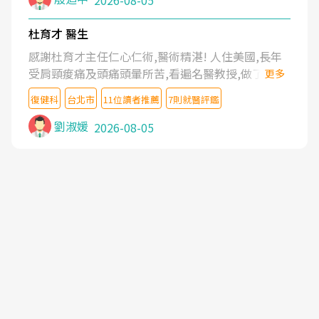
2026-08-05
杜育才 醫生
感謝杜育才主任仁心仁術,醫術精湛! 人住美國,長年
受肩頸痠痛及頭痛頭暈所苦,看遍名醫教授,做了各種
更多
檢查,也嘗試過西醫打針,中醫針灸及物理徒手治療都
復健科
台北市
11位讀者推薦
7則就醫評鑑
沒有用,後來連吃到嗎啡類止痛藥都效果有限,只是壓
症狀,沒多久就痛起來,多年失眠嚴重影響生活品質.
劉淑媛
2026-08-05
台灣親友介紹忠孝醫院杜育才主任是頸頭症候群專
家,上網搜尋杜主任相關文章新聞跟網路評價之後,下
定決心飛回台北找杜醫師診治. 杜主任的乾針跟增生
治療真的很厲害,第一次乾針就覺得整個肩頸鬆開,回
家特別好睡,經過幾次治療,長年頑疾已經好了大半,杜
主任除了打針超厲害,還會一直交代要改善姿勢跟好
好做運動,看診態度親切溫暖,真的是不可多得的良醫,
大力推荐!