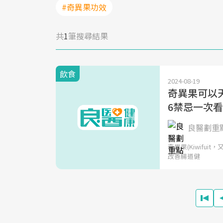
#奇異果功效
共
1
筆搜尋結果
飲食
2024-08-19
奇異果可以
6禁忌一次
良醫劃重
奇異果(Kiwif
改善腸道健