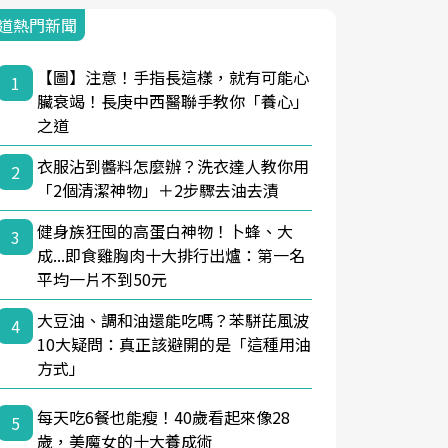
道熱門新聞
【圖】注意！手指長這樣，就有可能心
1
臟衰竭！長庚中西醫聯手教你「養心」
之道
衣服沾到醬料怎麼辦？洗衣達人教你用
2
「2個清潔神物」＋2步驟去油去漬
健身族狂囤的高蛋白神物！卜蜂、大
3
成...即食雞胸肉十大排行出爐：第一名
平均一片不到50元
大豆油、調和油還能吃嗎？苯駢芘風波
4
10大疑問：真正該避開的是「這種用油
方式」
每天吃6餐也能瘦！40歲看起來像28
5
歲，美魔女的十大養成術