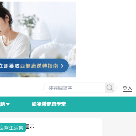
登入
專題
紐崔萊健康學堂
我與健康韌性的距離
荷爾蒙時光
2025健檢