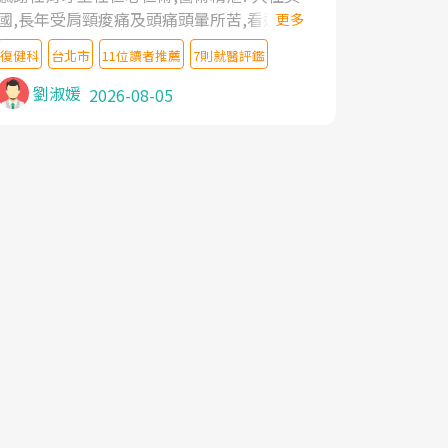
國,長年受肩頸痠痛及頭痛頭暈所苦,看遍名醫
更多
教授,做了各種檢查,也嘗試過西醫打針,中醫
復健科
台北市
11位讀者推薦
7則就醫評鑑
針灸及物理徒手治療都沒有用,後來連吃到嗎
啡類止痛藥都效果有限,只是壓症狀,沒多久就
劉淑媛
2026-08-05
痛起來,多年失眠嚴重影響生活品質. 台灣親
友介紹忠孝醫院杜育才主任是頸頭症候群專
家,上網搜尋杜主任相關文章新聞跟網路評價
之後,下定決心飛回台北找杜醫師診治. 杜主
任的乾針跟增生治療真的很厲害,第一次乾針
就覺得整個肩頸鬆開,回家特別好睡,經過幾次
治療,長年頑疾已經好了大半,杜主任除了打針
超厲害,還會一直交代要改善姿勢跟好好做運
動,看診態度親切溫暖,真的是不可多得的良
醫,大力推荐!