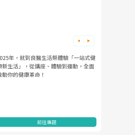
良醫健康網從「換季的身體變化」出發，
根據不同性
因應超高齡
透過醫學觀點與日常感受的對話，建立對
在、未來的
「2025
亞健康的認知，進而引導實際的改善行
知道該如何
促進為目的
動。
健康的關鍵
分析進行全
灣健康促進
前往專題