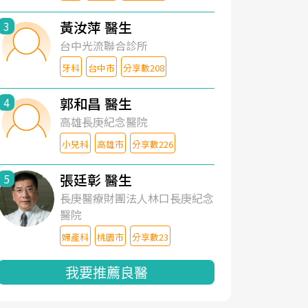
黃汝萍 醫生
3
台中光流聯合診所
牙科
台中市
分享數208
郭和昌 醫生
4
高雄長庚紀念醫院
小兒科
高雄市
分享數226
張廷彰 醫生
5
長庚醫療財團法人林口長庚紀念
醫院
婦產科
桃園市
分享數23
我要推薦良醫