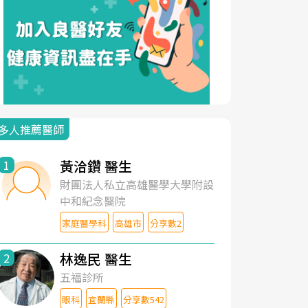
多人推薦醫師
黃洽鑽 醫生
1
財團法人私立高雄醫學大學附設
中和紀念醫院
家庭醫學科
高雄市
分享數2
林逸民 醫生
2
五福診所
眼科
宜蘭縣
分享數542