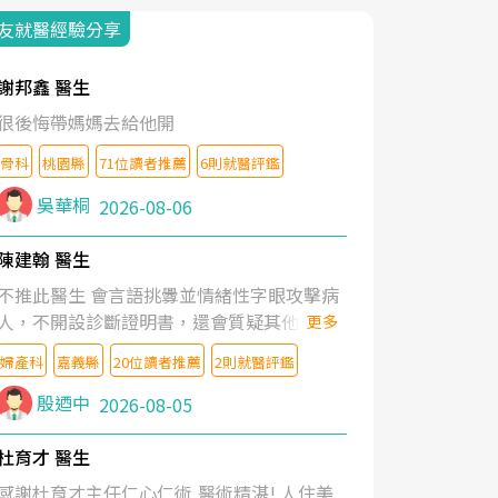
友就醫經驗分享
謝邦鑫 醫生
很後悔帶媽媽去給他開
骨科
桃園縣
71位讀者推薦
6則就醫評鑑
吳華桐
2026-08-06
陳建翰 醫生
不推此醫生 會言語挑釁並情緒性字眼攻擊病
人，不開設診斷證明書，還會質疑其他醫生
更多
的判斷！
婦產科
嘉義縣
20位讀者推薦
2則就醫評鑑
殷迺中
2026-08-05
杜育才 醫生
感謝杜育才主任仁心仁術,醫術精湛! 人住美