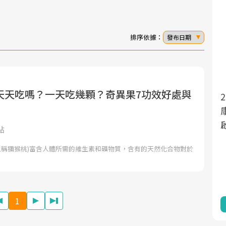
排序依據：
發布日期
天天吃嗎？一天吃幾顆？奇異果7功效好處與
面對超高齡社會的浪潮，台灣正在快速邁
2025年，就到良醫生活祭體驗「一站式健
看
向「健康照護」的新時代。隨著國家政策
康新生活」，從講座、體驗到運動，全面
如「健康台灣推動委員會」與「長照3.0」
啟動你的健康革命！
點
的推進，「預防醫學」已成全民關注的核
uit，又稱獼猴桃)富含人體所需的維生素和礦物質，含有的天然化合物對於
心議題。然而，健檢不只是醫療院所的服
務，更是民眾了解自身健康狀況、啟動健
康管理的重要起點。
1
前往專題
前往專題