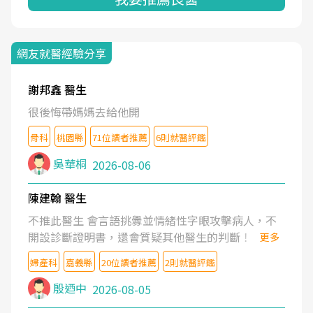
網友就醫經驗分享
謝邦鑫 醫生
很後悔帶媽媽去給他開
骨科
桃園縣
71位讀者推薦
6則就醫評鑑
吳華桐
2026-08-06
陳建翰 醫生
不推此醫生 會言語挑釁並情緒性字眼攻擊病人，不
開設診斷證明書，還會質疑其他醫生的判斷！
更多
婦產科
嘉義縣
20位讀者推薦
2則就醫評鑑
殷迺中
2026-08-05