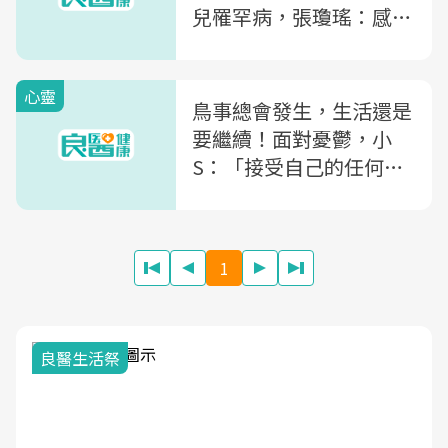
兒罹罕病，張瓊瑤：感謝
上天讓我成為堅強的母親
心靈
鳥事總會發生，生活還是
要繼續！面對憂鬱，小
S：「接受自己的任何狀
態」
1
良醫生活祭