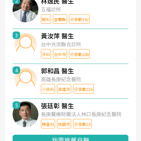
林逸民 醫生
2
五福診所
眼科
宜蘭縣
分享數542
黃汝萍 醫生
3
台中光流聯合診所
牙科
台中市
分享數208
郭和昌 醫生
4
高雄長庚紀念醫院
小兒科
高雄市
分享數226
張廷彰 醫生
5
長庚醫療財團法人林口長庚紀念醫院
婦產科
桃園市
分享數23
我要推薦良醫