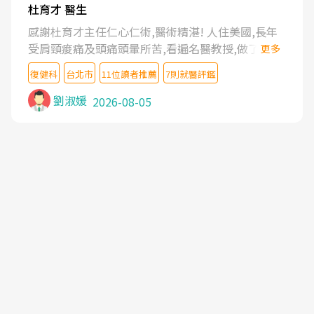
杜育才 醫生
感謝杜育才主任仁心仁術,醫術精湛! 人住美國,長年
受肩頸痠痛及頭痛頭暈所苦,看遍名醫教授,做了各種
更多
檢查,也嘗試過西醫打針,中醫針灸及物理徒手治療都
復健科
台北市
11位讀者推薦
7則就醫評鑑
沒有用,後來連吃到嗎啡類止痛藥都效果有限,只是壓
症狀,沒多久就痛起來,多年失眠嚴重影響生活品質.
劉淑媛
2026-08-05
台灣親友介紹忠孝醫院杜育才主任是頸頭症候群專
家,上網搜尋杜主任相關文章新聞跟網路評價之後,下
定決心飛回台北找杜醫師診治. 杜主任的乾針跟增生
治療真的很厲害,第一次乾針就覺得整個肩頸鬆開,回
家特別好睡,經過幾次治療,長年頑疾已經好了大半,杜
主任除了打針超厲害,還會一直交代要改善姿勢跟好
好做運動,看診態度親切溫暖,真的是不可多得的良醫,
大力推荐!