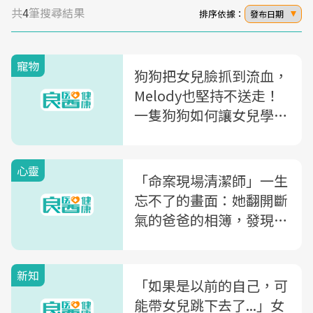
共
4
筆搜尋結果
排序依據：
發布日期
寵物
狗狗把女兒臉抓到流血，
Melody也堅持不送走！
一隻狗狗如何讓女兒學會
「面對挫折」？
心靈
「命案現場清潔師」一生
忘不了的畫面：她翻開斷
氣的爸爸的相簿，發現了
10多年來令人心碎的秘
密...
新知
「如果是以前的自己，可
能帶女兒跳下去了...」女