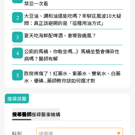
禁忌一次看
大豆油、調和油還能吃嗎？苯駢芘風波10大疑
2
問：真正該避開的是「這種用油方式」
夏天吃海鮮配啤酒，會導致痛風？
3
公廁的馬桶，你敢坐嗎...》馬桶坐墊會傳染性
4
病嗎？醫師有解
跌倒擦傷了！紅藥水、紫藥水、雙氧水、白藥
5
水、優碘...藥師教你該如何選才對
搜尋良醫
搜尋
醫師
搜尋
醫事機構
科別
請選擇