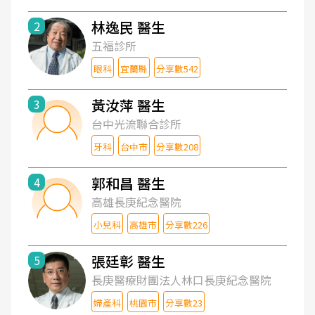
林逸民 醫生
2
五福診所
眼科
宜蘭縣
分享數542
黃汝萍 醫生
3
台中光流聯合診所
牙科
台中市
分享數208
郭和昌 醫生
4
高雄長庚紀念醫院
小兒科
高雄市
分享數226
張廷彰 醫生
5
長庚醫療財團法人林口長庚紀念醫院
婦產科
桃園市
分享數23