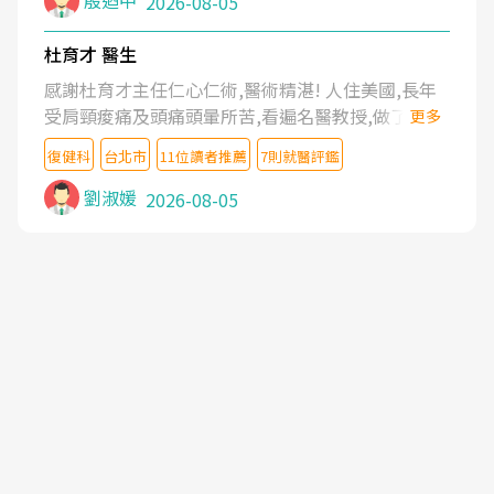
殷迺中
2026-08-05
杜育才 醫生
感謝杜育才主任仁心仁術,醫術精湛! 人住美國,長年
受肩頸痠痛及頭痛頭暈所苦,看遍名醫教授,做了各種
更多
檢查,也嘗試過西醫打針,中醫針灸及物理徒手治療都
復健科
台北市
11位讀者推薦
7則就醫評鑑
沒有用,後來連吃到嗎啡類止痛藥都效果有限,只是壓
症狀,沒多久就痛起來,多年失眠嚴重影響生活品質.
劉淑媛
2026-08-05
台灣親友介紹忠孝醫院杜育才主任是頸頭症候群專
家,上網搜尋杜主任相關文章新聞跟網路評價之後,下
定決心飛回台北找杜醫師診治. 杜主任的乾針跟增生
治療真的很厲害,第一次乾針就覺得整個肩頸鬆開,回
家特別好睡,經過幾次治療,長年頑疾已經好了大半,杜
主任除了打針超厲害,還會一直交代要改善姿勢跟好
好做運動,看診態度親切溫暖,真的是不可多得的良醫,
大力推荐!