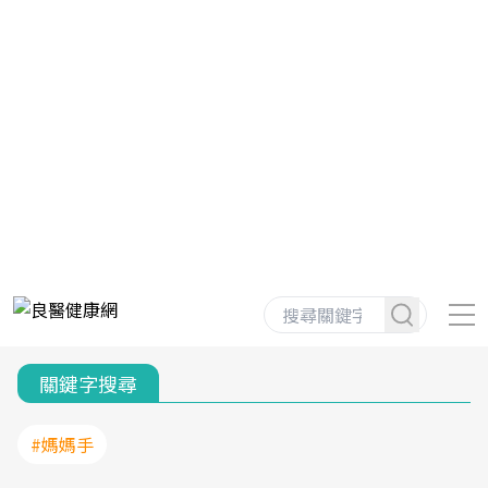
關鍵字搜尋
#媽媽手