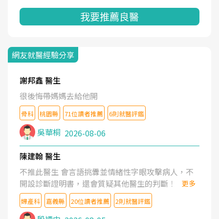
我要推薦良醫
網友就醫經驗分享
謝邦鑫 醫生
很後悔帶媽媽去給他開
骨科
桃園縣
71位讀者推薦
6則就醫評鑑
吳華桐
2026-08-06
陳建翰 醫生
不推此醫生 會言語挑釁並情緒性字眼攻擊病人，不
開設診斷證明書，還會質疑其他醫生的判斷！
更多
婦產科
嘉義縣
20位讀者推薦
2則就醫評鑑