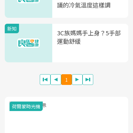
議的冷氣溫度這樣調
新知
3C族媽媽手上身？5手部
運動舒緩
1
荷爾蒙時光機