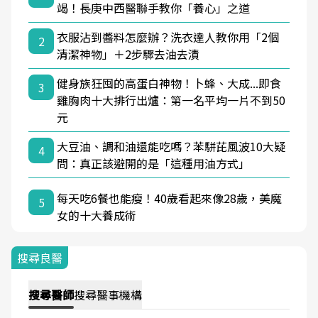
竭！長庚中西醫聯手教你「養心」之道
衣服沾到醬料怎麼辦？洗衣達人教你用「2個
2
清潔神物」＋2步驟去油去漬
健身族狂囤的高蛋白神物！卜蜂、大成...即食
3
雞胸肉十大排行出爐：第一名平均一片不到50
元
大豆油、調和油還能吃嗎？苯駢芘風波10大疑
4
問：真正該避開的是「這種用油方式」
每天吃6餐也能瘦！40歲看起來像28歲，美魔
5
女的十大養成術
搜尋良醫
搜尋
醫師
搜尋
醫事機構