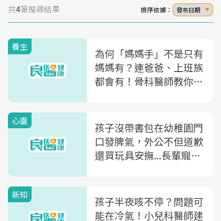
共
4
筆搜尋結果
排序依據：
發布日期
養生
為何「媽媽手」不是只有
媽媽有？連爸爸、上班族
都會有！骨科醫師教你
「1動作」檢測
心靈
孩子沒帶書包在幼稚園門
口發脾氣，外公不但道歉
還買玩具安撫...長輩寵孫
子，能寵一輩子？
新知
孩子半夜咳不停？問題可
能在冷氣！小兒科醫師建