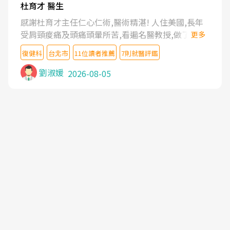
杜育才 醫生
感謝杜育才主任仁心仁術,醫術精湛! 人住美國,長年
受肩頸痠痛及頭痛頭暈所苦,看遍名醫教授,做了各種
更多
檢查,也嘗試過西醫打針,中醫針灸及物理徒手治療都
復健科
台北市
11位讀者推薦
7則就醫評鑑
沒有用,後來連吃到嗎啡類止痛藥都效果有限,只是壓
症狀,沒多久就痛起來,多年失眠嚴重影響生活品質.
劉淑媛
2026-08-05
台灣親友介紹忠孝醫院杜育才主任是頸頭症候群專
家,上網搜尋杜主任相關文章新聞跟網路評價之後,下
定決心飛回台北找杜醫師診治. 杜主任的乾針跟增生
治療真的很厲害,第一次乾針就覺得整個肩頸鬆開,回
家特別好睡,經過幾次治療,長年頑疾已經好了大半,杜
主任除了打針超厲害,還會一直交代要改善姿勢跟好
好做運動,看診態度親切溫暖,真的是不可多得的良醫,
大力推荐!