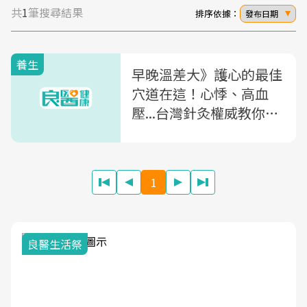
共
1
筆搜尋結果
排序依據：
發布日期
養生
早晚溫差大》護心的最佳
穴道在這！心悸、高血
壓...台灣針灸權威教你心
臟保健
1
良醫生活祭