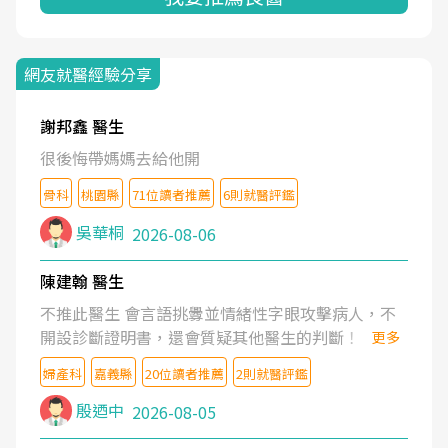
網友就醫經驗分享
謝邦鑫 醫生
很後悔帶媽媽去給他開
骨科
桃園縣
71位讀者推薦
6則就醫評鑑
吳華桐
2026-08-06
陳建翰 醫生
不推此醫生 會言語挑釁並情緒性字眼攻擊病人，不
開設診斷證明書，還會質疑其他醫生的判斷！
更多
婦產科
嘉義縣
20位讀者推薦
2則就醫評鑑
殷迺中
2026-08-05