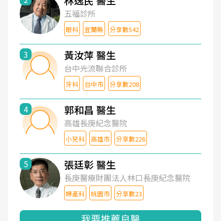
林逸民 醫生
五福診所
眼科
宜蘭縣
分享數542
黃汝萍 醫生
3
台中光流聯合診所
牙科
台中市
分享數208
郭和昌 醫生
4
高雄長庚紀念醫院
小兒科
高雄市
分享數226
張廷彰 醫生
5
長庚醫療財團法人林口長庚紀念醫院
婦產科
桃園市
分享數23
我要推薦良醫