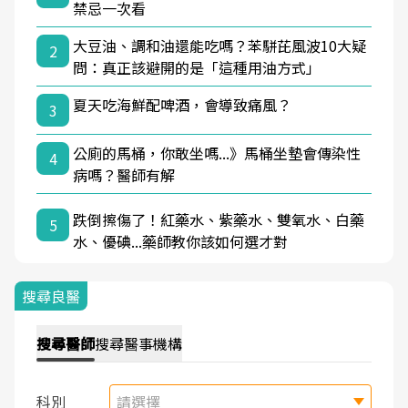
禁忌一次看
大豆油、調和油還能吃嗎？苯駢芘風波10大疑
2
問：真正該避開的是「這種用油方式」
夏天吃海鮮配啤酒，會導致痛風？
3
公廁的馬桶，你敢坐嗎...》馬桶坐墊會傳染性
4
病嗎？醫師有解
跌倒擦傷了！紅藥水、紫藥水、雙氧水、白藥
5
水、優碘...藥師教你該如何選才對
搜尋良醫
搜尋
醫師
搜尋
醫事機構
科別
請選擇