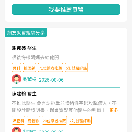
我要推薦良醫
網友就醫經驗分享
謝邦鑫 醫生
很後悔帶媽媽去給他開
骨科
桃園縣
71位讀者推薦
6則就醫評鑑
吳華桐
2026-08-06
陳建翰 醫生
不推此醫生 會言語挑釁並情緒性字眼攻擊病人，不
開設診斷證明書，還會質疑其他醫生的判斷！
更多
婦產科
嘉義縣
20位讀者推薦
2則就醫評鑑
殷迺中