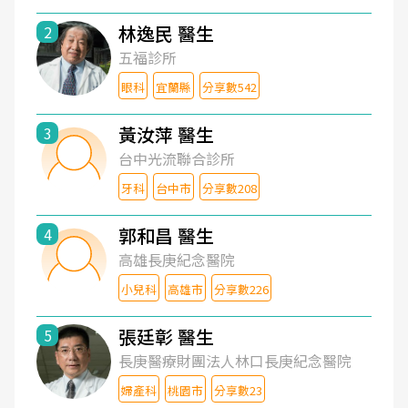
林逸民 醫生
2
五福診所
眼科
宜蘭縣
分享數542
黃汝萍 醫生
3
台中光流聯合診所
牙科
台中市
分享數208
郭和昌 醫生
4
高雄長庚紀念醫院
小兒科
高雄市
分享數226
張廷彰 醫生
5
長庚醫療財團法人林口長庚紀念醫院
婦產科
桃園市
分享數23