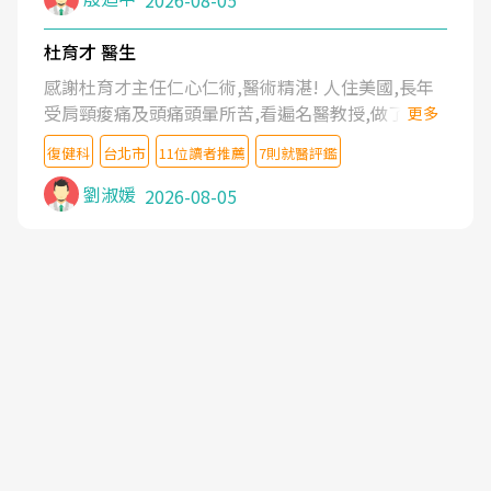
2026-08-05
杜育才 醫生
感謝杜育才主任仁心仁術,醫術精湛! 人住美國,長年
受肩頸痠痛及頭痛頭暈所苦,看遍名醫教授,做了各種
更多
檢查,也嘗試過西醫打針,中醫針灸及物理徒手治療都
復健科
台北市
11位讀者推薦
7則就醫評鑑
沒有用,後來連吃到嗎啡類止痛藥都效果有限,只是壓
症狀,沒多久就痛起來,多年失眠嚴重影響生活品質.
劉淑媛
2026-08-05
台灣親友介紹忠孝醫院杜育才主任是頸頭症候群專
家,上網搜尋杜主任相關文章新聞跟網路評價之後,下
定決心飛回台北找杜醫師診治. 杜主任的乾針跟增生
治療真的很厲害,第一次乾針就覺得整個肩頸鬆開,回
家特別好睡,經過幾次治療,長年頑疾已經好了大半,杜
主任除了打針超厲害,還會一直交代要改善姿勢跟好
好做運動,看診態度親切溫暖,真的是不可多得的良醫,
大力推荐!