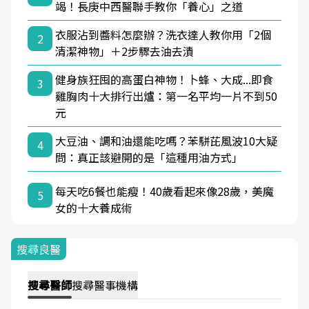
竭！長庚中西醫聯手教你「養心」之道
衣服沾到醬料怎麼辦？洗衣達人教你用「2個
2
清潔神物」＋2步驟去油去漬
健身族狂囤的高蛋白神物！卜蜂、大成...即食
3
雞胸肉十大排行出爐：第一名平均一片不到50
元
大豆油、調和油還能吃嗎？苯駢芘風波10大疑
4
問：真正該避開的是「這種用油方式」
每天吃6餐也能瘦！40歲看起來像28歲，美魔
5
女的十大養成術
搜尋良醫
搜尋
醫師
搜尋
醫事機構