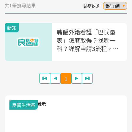
共
1
筆搜尋結果
排序依據：
發布日期
新知
聘僱外籍看護「巴氏量
表」怎麼取得？找哪一
科？詳解申請3流程，巴
氏量表11個QA總整理
1
良醫生活祭