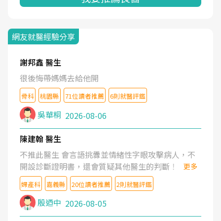
網友就醫經驗分享
謝邦鑫 醫生
很後悔帶媽媽去給他開
骨科
桃園縣
71位讀者推薦
6則就醫評鑑
吳華桐
2026-08-06
陳建翰 醫生
不推此醫生 會言語挑釁並情緒性字眼攻擊病人，不
開設診斷證明書，還會質疑其他醫生的判斷！
更多
婦產科
嘉義縣
20位讀者推薦
2則就醫評鑑
殷迺中
2026-08-05