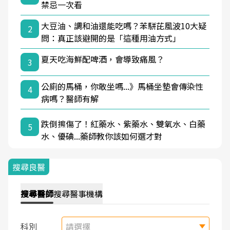
禁忌一次看
大豆油、調和油還能吃嗎？苯駢芘風波10大疑
2
問：真正該避開的是「這種用油方式」
夏天吃海鮮配啤酒，會導致痛風？
3
公廁的馬桶，你敢坐嗎...》馬桶坐墊會傳染性
4
病嗎？醫師有解
跌倒擦傷了！紅藥水、紫藥水、雙氧水、白藥
5
水、優碘...藥師教你該如何選才對
搜尋良醫
搜尋
醫師
搜尋
醫事機構
科別
請選擇