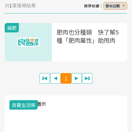
共
1
筆搜尋結果
排序依據：
發布日期
減肥
肥肉也分種類 快了解5
種「肥肉屬性」助甩肉
1
良醫生活祭