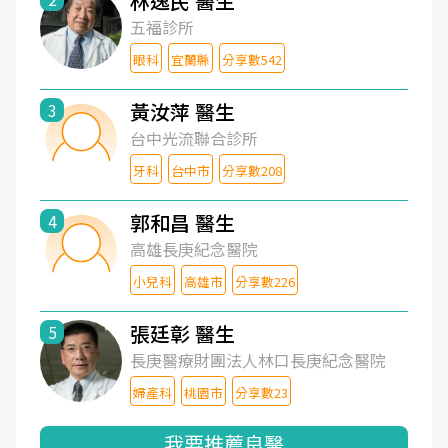
林逸民 醫生
五福診所
眼科
宜蘭縣
分享數542
黃汝萍 醫生
3
台中光流聯合診所
牙科
台中市
分享數208
郭和昌 醫生
4
高雄長庚紀念醫院
小兒科
高雄市
分享數226
張廷彰 醫生
5
長庚醫療財團法人林口長庚紀念醫院
婦產科
桃園市
分享數23
我要推薦良醫