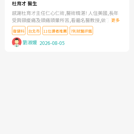
杜育才 醫生
感謝杜育才主任仁心仁術,醫術精湛! 人住美國,長年
受肩頸痠痛及頭痛頭暈所苦,看遍名醫教授,做了各種
更多
檢查,也嘗試過西醫打針,中醫針灸及物理徒手治療都
復健科
台北市
11位讀者推薦
7則就醫評鑑
沒有用,後來連吃到嗎啡類止痛藥都效果有限,只是壓
症狀,沒多久就痛起來,多年失眠嚴重影響生活品質.
劉淑媛
2026-08-05
台灣親友介紹忠孝醫院杜育才主任是頸頭症候群專
家,上網搜尋杜主任相關文章新聞跟網路評價之後,下
定決心飛回台北找杜醫師診治. 杜主任的乾針跟增生
治療真的很厲害,第一次乾針就覺得整個肩頸鬆開,回
家特別好睡,經過幾次治療,長年頑疾已經好了大半,杜
主任除了打針超厲害,還會一直交代要改善姿勢跟好
好做運動,看診態度親切溫暖,真的是不可多得的良醫,
大力推荐!