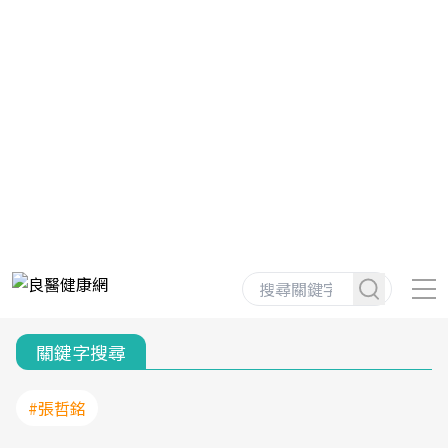
關鍵字搜尋
#張哲銘