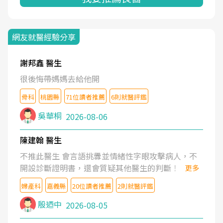
網友就醫經驗分享
謝邦鑫 醫生
很後悔帶媽媽去給他開
骨科
桃園縣
71位讀者推薦
6則就醫評鑑
吳華桐
2026-08-06
陳建翰 醫生
不推此醫生 會言語挑釁並情緒性字眼攻擊病人，不
開設診斷證明書，還會質疑其他醫生的判斷！
更多
婦產科
嘉義縣
20位讀者推薦
2則就醫評鑑
殷迺中
2026-08-05