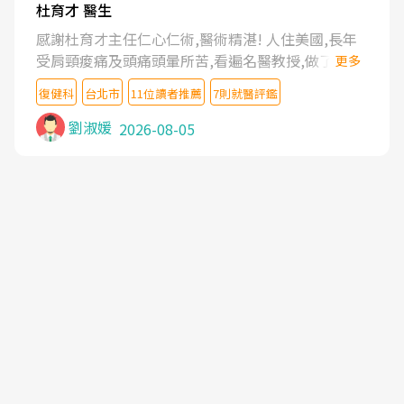
杜育才 醫生
感謝杜育才主任仁心仁術,醫術精湛! 人住美國,長年
受肩頸痠痛及頭痛頭暈所苦,看遍名醫教授,做了各種
更多
檢查,也嘗試過西醫打針,中醫針灸及物理徒手治療都
復健科
台北市
11位讀者推薦
7則就醫評鑑
沒有用,後來連吃到嗎啡類止痛藥都效果有限,只是壓
症狀,沒多久就痛起來,多年失眠嚴重影響生活品質.
劉淑媛
2026-08-05
台灣親友介紹忠孝醫院杜育才主任是頸頭症候群專
家,上網搜尋杜主任相關文章新聞跟網路評價之後,下
定決心飛回台北找杜醫師診治. 杜主任的乾針跟增生
治療真的很厲害,第一次乾針就覺得整個肩頸鬆開,回
家特別好睡,經過幾次治療,長年頑疾已經好了大半,杜
主任除了打針超厲害,還會一直交代要改善姿勢跟好
好做運動,看診態度親切溫暖,真的是不可多得的良醫,
大力推荐!