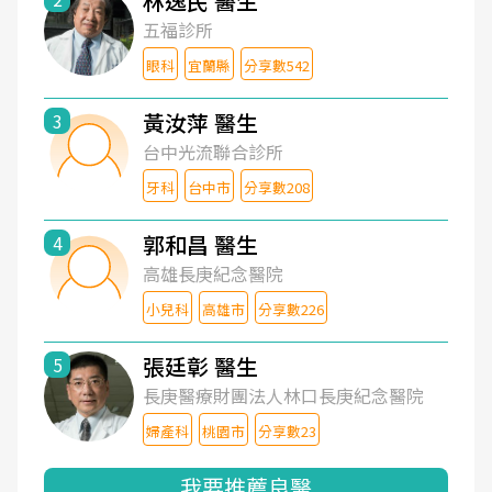
林逸民 醫生
五福診所
眼科
宜蘭縣
分享數542
黃汝萍 醫生
3
台中光流聯合診所
牙科
台中市
分享數208
郭和昌 醫生
4
高雄長庚紀念醫院
小兒科
高雄市
分享數226
張廷彰 醫生
5
長庚醫療財團法人林口長庚紀念醫院
婦產科
桃園市
分享數23
我要推薦良醫