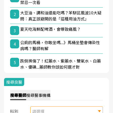
禁忌一次看
大豆油、調和油還能吃嗎？苯駢芘風波10大疑
2
問：真正該避開的是「這種用油方式」
夏天吃海鮮配啤酒，會導致痛風？
3
公廁的馬桶，你敢坐嗎...》馬桶坐墊會傳染性
4
病嗎？醫師有解
跌倒擦傷了！紅藥水、紫藥水、雙氧水、白藥
5
水、優碘...藥師教你該如何選才對
搜尋良醫
搜尋
醫師
搜尋
醫事機構
科別
請選擇