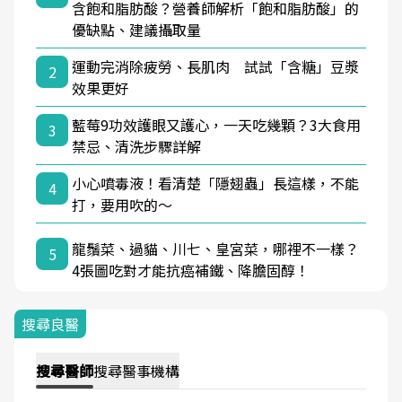
含飽和脂肪酸？營養師解析「飽和脂肪酸」的
優缺點、建議攝取量
運動完消除疲勞、長肌肉 試試「含糖」豆漿
2
效果更好
藍莓9功效護眼又護心，一天吃幾顆？3大食用
3
禁忌、清洗步驟詳解
小心噴毒液！看清楚「隱翅蟲」長這樣，不能
4
打，要用吹的～
龍鬚菜、過貓、川七、皇宮菜，哪裡不一樣？
5
4張圖吃對才能抗癌補鐵、降膽固醇！
搜尋良醫
搜尋
醫師
搜尋
醫事機構