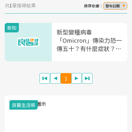
共
1
筆搜尋結果
排序依據：
發布日期
新知
新型變種病毒
「Omicron」傳染力恐一
傳五十？有什麼症狀？傳
染力多強？這篇一次看懂
1
良醫生活祭