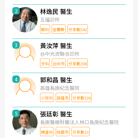
林逸民 醫生
2
五福診所
眼科
宜蘭縣
分享數542
黃汝萍 醫生
3
台中光流聯合診所
牙科
台中市
分享數208
郭和昌 醫生
4
高雄長庚紀念醫院
小兒科
高雄市
分享數226
張廷彰 醫生
5
長庚醫療財團法人林口長庚紀念醫院
婦產科
桃園市
分享數23