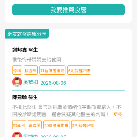
我要推薦良醫
網友就醫經驗分享
謝邦鑫 醫生
很後悔帶媽媽去給他開
骨科
桃園縣
71位讀者推薦
6則就醫評鑑
吳華桐
2026-08-06
陳建翰 醫生
不推此醫生 會言語挑釁並情緒性字眼攻擊病人，不
開設診斷證明書，還會質疑其他醫生的判斷！
更多
婦產科
嘉義縣
20位讀者推薦
2則就醫評鑑
殷迺中