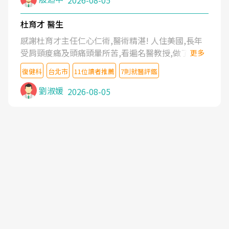
2026-08-05
杜育才 醫生
感謝杜育才主任仁心仁術,醫術精湛! 人住美國,長年
受肩頸痠痛及頭痛頭暈所苦,看遍名醫教授,做了各種
更多
檢查,也嘗試過西醫打針,中醫針灸及物理徒手治療都
復健科
台北市
11位讀者推薦
7則就醫評鑑
沒有用,後來連吃到嗎啡類止痛藥都效果有限,只是壓
症狀,沒多久就痛起來,多年失眠嚴重影響生活品質.
劉淑媛
2026-08-05
台灣親友介紹忠孝醫院杜育才主任是頸頭症候群專
家,上網搜尋杜主任相關文章新聞跟網路評價之後,下
定決心飛回台北找杜醫師診治. 杜主任的乾針跟增生
治療真的很厲害,第一次乾針就覺得整個肩頸鬆開,回
家特別好睡,經過幾次治療,長年頑疾已經好了大半,杜
主任除了打針超厲害,還會一直交代要改善姿勢跟好
好做運動,看診態度親切溫暖,真的是不可多得的良醫,
大力推荐!