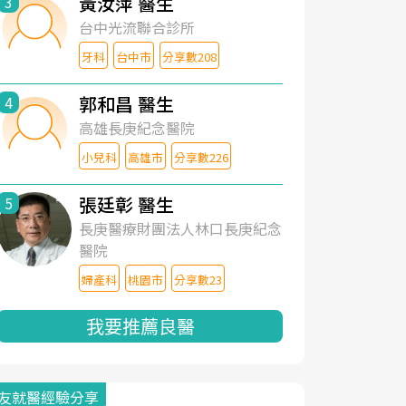
黃汝萍 醫生
3
台中光流聯合診所
牙科
台中市
分享數208
郭和昌 醫生
4
高雄長庚紀念醫院
小兒科
高雄市
分享數226
張廷彰 醫生
5
長庚醫療財團法人林口長庚紀念
醫院
婦產科
桃園市
分享數23
我要推薦良醫
友就醫經驗分享