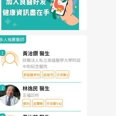
多人推薦醫師
黃洽鑽 醫生
1
財團法人私立高雄醫學大學附設
中和紀念醫院
家庭醫學科
高雄市
分享數2
林逸民 醫生
2
五福診所
眼科
宜蘭縣
分享數542