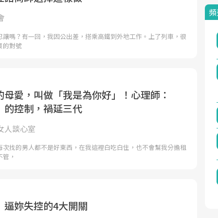
頻
會
忍讓嗎？有一回，我因公出差，搭乘高鐵到外地工作。上了列車，很
買的對號
的母愛，叫做「我是為你好」！心理師：
」的控制，禍延三代
女人談心室
每次找的男人都不是好東西，在我這裡白吃白住，也不會幫我分擔租
不管，
 逼妳失控的4大開關