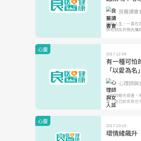
良醫讀書
你的人生，一直在
快地就找到預先購
心靈
2017-12-04
有一種可怕
「以愛為名
心理師與
「她的眼光很差，
金，自己的女兒也
心靈
2017-10-10
壞情緒飆升