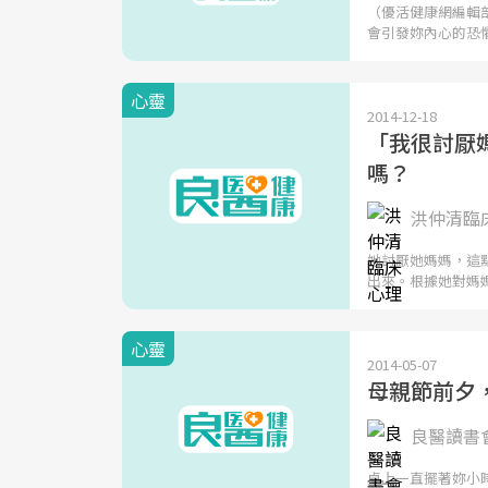
（優活健康網編輯
會引發妳內心的恐
心靈
2014-12-18
「我很討厭
嗎？
洪仲清臨
她討厭她媽媽，這
出來。根據她對媽
心靈
2014-05-07
母親節前夕，
良醫讀書
桌上一直擺著妳小