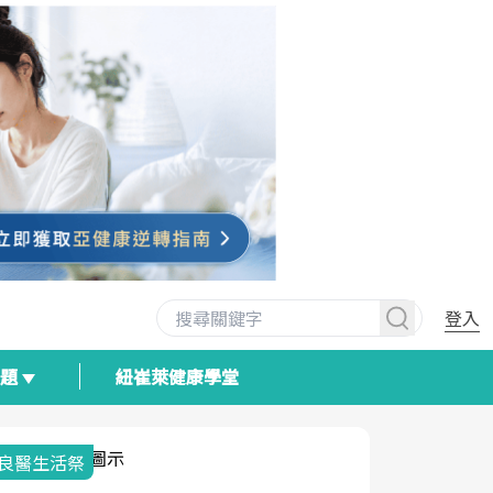
登入
專題
紐崔萊健康學堂
良醫生活祭
我與健康韌
荷爾蒙時光
2025健檢