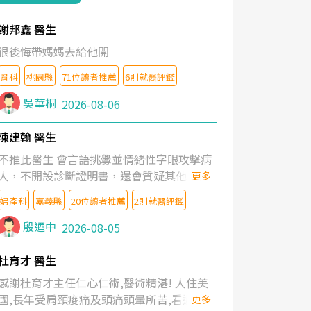
謝邦鑫 醫生
很後悔帶媽媽去給他開
骨科
桃園縣
71位讀者推薦
6則就醫評鑑
吳華桐
2026-08-06
陳建翰 醫生
不推此醫生 會言語挑釁並情緒性字眼攻擊病
人，不開設診斷證明書，還會質疑其他醫生
更多
的判斷！
婦產科
嘉義縣
20位讀者推薦
2則就醫評鑑
殷迺中
2026-08-05
杜育才 醫生
感謝杜育才主任仁心仁術,醫術精湛! 人住美
國,長年受肩頸痠痛及頭痛頭暈所苦,看遍名醫
更多