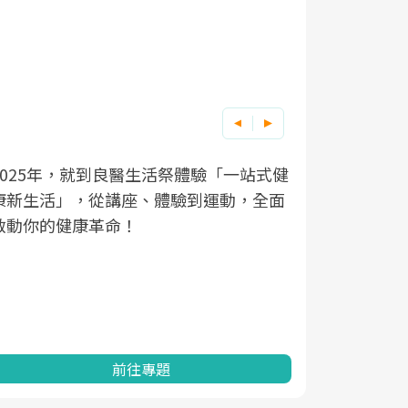
2025年，就到良醫生活祭體驗「一站式健
良醫健康網
根據不同性
因應超高齡
康新生活」，從講座、體驗到運動，全面
透過醫學觀
在、未來的
「2025
啟動你的健康革命！
亞健康的認
知道該如何
促進為目的
動。
健康的關鍵
分析進行全
灣健康促進
前往專題