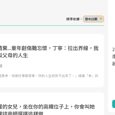
排序依據：
發布日期
棄...童年創傷難忘懷，丁寧：拉出界線，我
面對超高齡社會的浪潮，台灣正在快速邁
製父母的人生
向「健康照護」的新時代。隨著國家政策
如「健康台灣推動委員會」與「長照3.0」
簿
的推進，「預防醫學」已成全民關注的核
成愚孝，就是好事變壞事，你的人生就笑不出來了。」維護「孝」的
心議題。然而，健檢不只是醫療院所的服
務，更是民眾了解自身健康狀況、啟動健
康管理的重要起點。
前往專題
緩的女兒，坐在你的高鐵位子上，你會叫她
理諮商師選擇這樣做