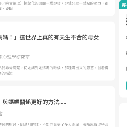
部／綜合整理）情緒化的開關一觸即發，即使只是一點點的壓力，都
搜
懼、疑問
媽媽！」這世界上真的有天生不合的母女
床心理學研究室
點我非常清楚，從她講到她媽媽的時候，那種滿出來的厭惡，就看得
媽的描述
與媽媽關係更好的方法.....
會
時候的照片，剛滿月的妳，不知究竟受了多大委屈，張嘴厲聲哭得那