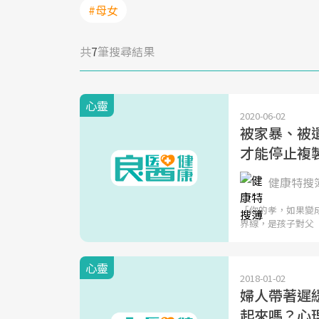
#母女
共
7
筆搜尋結果
心靈
2020-06-02
被家暴、被遺
才能停止複
健康特搜
「你的孝，如果變
界線，是孩子對父
心靈
2018-01-02
婦人帶著遲
起來嗎？心