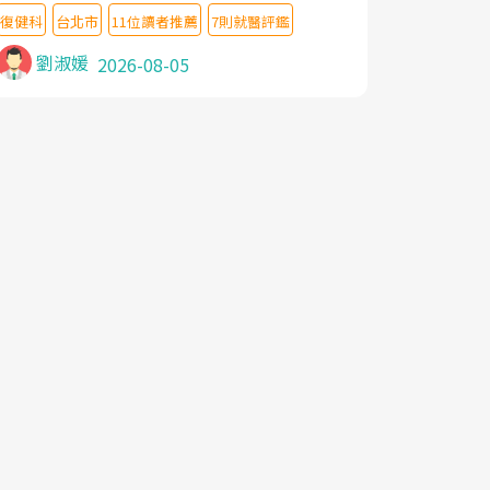
教授,做了各種檢查,也嘗試過西醫打針,中醫
復健科
台北市
11位讀者推薦
7則就醫評鑑
針灸及物理徒手治療都沒有用,後來連吃到嗎
啡類止痛藥都效果有限,只是壓症狀,沒多久就
劉淑媛
2026-08-05
痛起來,多年失眠嚴重影響生活品質. 台灣親
友介紹忠孝醫院杜育才主任是頸頭症候群專
家,上網搜尋杜主任相關文章新聞跟網路評價
之後,下定決心飛回台北找杜醫師診治. 杜主
任的乾針跟增生治療真的很厲害,第一次乾針
就覺得整個肩頸鬆開,回家特別好睡,經過幾次
治療,長年頑疾已經好了大半,杜主任除了打針
超厲害,還會一直交代要改善姿勢跟好好做運
動,看診態度親切溫暖,真的是不可多得的良
醫,大力推荐!