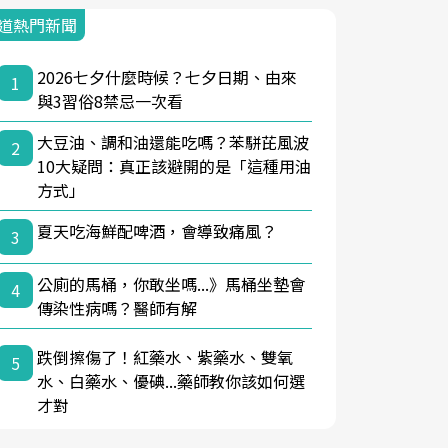
道熱門新聞
2026七夕什麼時候？七夕日期、由來
1
與3習俗8禁忌一次看
大豆油、調和油還能吃嗎？苯駢芘風波
2
10大疑問：真正該避開的是「這種用油
方式」
夏天吃海鮮配啤酒，會導致痛風？
3
公廁的馬桶，你敢坐嗎...》馬桶坐墊會
4
傳染性病嗎？醫師有解
跌倒擦傷了！紅藥水、紫藥水、雙氧
5
水、白藥水、優碘...藥師教你該如何選
才對