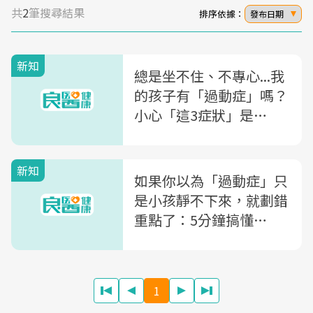
共
2
筆搜尋結果
排序依據：
發布日期
新知
總是坐不住、不專心...我
的孩子有「過動症」嗎？
小心「這3症狀」是
ADHD警訊！
新知
如果你以為「過動症」只
是小孩靜不下來，就劃錯
重點了：5分鐘搞懂
ADHD
1