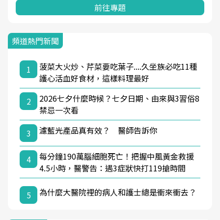
前往專題
頻道熱門新聞
菠菜大火炒、芹菜要吃葉子....久坐族必吃11種
1
護心活血好食材，這樣料理最好
2026七夕什麼時候？七夕日期、由來與3習俗8
2
禁忌一次看
濾藍光產品真有效？ 醫師告訴你
3
每分鐘190萬腦細胞死亡！把握中風黃金救援
4
4.5小時，醫警告：遇3症狀快打119搶時間
為什麼大醫院裡的病人和護士總是衝來衝去？
5