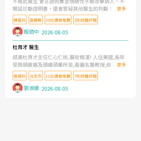
不推此醫生 會言語挑釁並情緒性字眼攻擊病人，不
開設診斷證明書，還會質疑其他醫生的判斷！
更多
婦產科
嘉義縣
20位讀者推薦
2則就醫評鑑
殷迺中
2026-08-05
杜育才 醫生
感謝杜育才主任仁心仁術,醫術精湛! 人住美國,長年
受肩頸痠痛及頭痛頭暈所苦,看遍名醫教授,做了各種
更多
檢查,也嘗試過西醫打針,中醫針灸及物理徒手治療都
復健科
台北市
11位讀者推薦
7則就醫評鑑
沒有用,後來連吃到嗎啡類止痛藥都效果有限,只是壓
症狀,沒多久就痛起來,多年失眠嚴重影響生活品質.
劉淑媛
2026-08-05
台灣親友介紹忠孝醫院杜育才主任是頸頭症候群專
家,上網搜尋杜主任相關文章新聞跟網路評價之後,下
定決心飛回台北找杜醫師診治. 杜主任的乾針跟增生
治療真的很厲害,第一次乾針就覺得整個肩頸鬆開,回
家特別好睡,經過幾次治療,長年頑疾已經好了大半,杜
主任除了打針超厲害,還會一直交代要改善姿勢跟好
好做運動,看診態度親切溫暖,真的是不可多得的良醫,