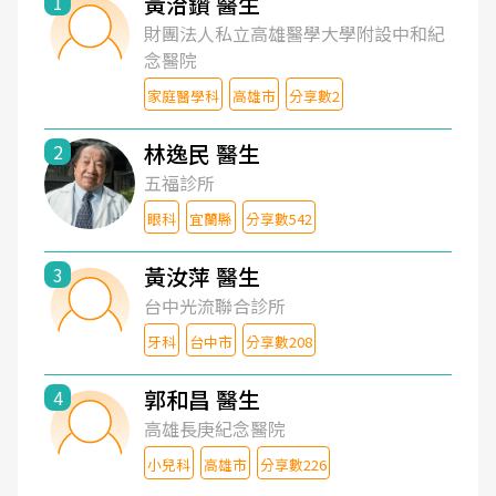
黃洽鑽 醫生
1
財團法人私立高雄醫學大學附設中和紀
念醫院
家庭醫學科
高雄市
分享數2
林逸民 醫生
2
五福診所
眼科
宜蘭縣
分享數542
黃汝萍 醫生
3
台中光流聯合診所
牙科
台中市
分享數208
郭和昌 醫生
4
高雄長庚紀念醫院
小兒科
高雄市
分享數226