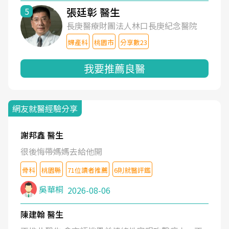
張廷彰 醫生
5
長庚醫療財團法人林口長庚紀念醫院
婦產科
桃園市
分享數23
我要推薦良醫
網友就醫經驗分享
謝邦鑫 醫生
很後悔帶媽媽去給他開
骨科
桃園縣
71位讀者推薦
6則就醫評鑑
吳華桐
2026-08-06
陳建翰 醫生