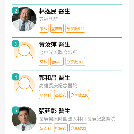
林逸民 醫生
2
五福診所
眼科
宜蘭縣
分享數542
黃汝萍 醫生
3
台中光流聯合診所
牙科
台中市
分享數208
郭和昌 醫生
4
高雄長庚紀念醫院
小兒科
高雄市
分享數226
張廷彰 醫生
5
長庚醫療財團法人林口長庚紀念醫院
婦產科
桃園市
分享數23