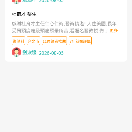
2026-08-05
杜育才 醫生
感謝杜育才主任仁心仁術,醫術精湛! 人住美國,長年
受肩頸痠痛及頭痛頭暈所苦,看遍名醫教授,做了各種
更多
檢查,也嘗試過西醫打針,中醫針灸及物理徒手治療都
復健科
台北市
11位讀者推薦
7則就醫評鑑
沒有用,後來連吃到嗎啡類止痛藥都效果有限,只是壓
症狀,沒多久就痛起來,多年失眠嚴重影響生活品質.
劉淑媛
2026-08-05
台灣親友介紹忠孝醫院杜育才主任是頸頭症候群專
家,上網搜尋杜主任相關文章新聞跟網路評價之後,下
定決心飛回台北找杜醫師診治. 杜主任的乾針跟增生
治療真的很厲害,第一次乾針就覺得整個肩頸鬆開,回
家特別好睡,經過幾次治療,長年頑疾已經好了大半,杜
主任除了打針超厲害,還會一直交代要改善姿勢跟好
好做運動,看診態度親切溫暖,真的是不可多得的良醫,
大力推荐!