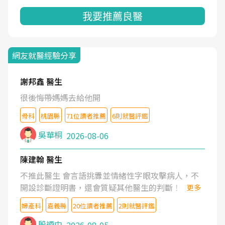
我要推薦良醫
網友就醫經驗分享
謝邦鑫 醫生
很後悔帶媽媽去給他開
骨科
桃園縣
71位讀者推薦
6則就醫評鑑
吳華桐
2026-08-06
陳建翰 醫生
不推此醫生 會言語挑釁並情緒性字眼攻擊病人，不
開設診斷證明書，還會質疑其他醫生的判斷！
更多
婦產科
嘉義縣
20位讀者推薦
2則就醫評鑑
殷迺中