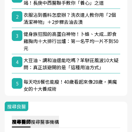
竭！長庚中西醫聯手教你「養心」之道
衣服沾到醬料怎麼辦？洗衣達人教你用「2個
2
清潔神物」＋2步驟去油去漬
健身族狂囤的高蛋白神物！卜蜂、大成...即食
3
雞胸肉十大排行出爐：第一名平均一片不到50
元
大豆油、調和油還能吃嗎？苯駢芘風波10大疑
4
問：真正該避開的是「這種用油方式」
每天吃6餐也能瘦！40歲看起來像28歲，美魔
5
女的十大養成術
搜尋良醫
搜尋
醫師
搜尋
醫事機構