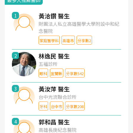
最多人推薦醫師
黃洽鑽 醫生
1
財團法人私立高雄醫學大學附設中和紀
念醫院
家庭醫學科
高雄市
分享數2
林逸民 醫生
2
五福診所
眼科
宜蘭縣
分享數542
黃汝萍 醫生
3
台中光流聯合診所
牙科
台中市
分享數208
郭和昌 醫生
4
高雄長庚紀念醫院