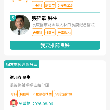
小兒科
高雄市
分享數226
張廷彰 醫生
5
長庚醫療財團法人林口長庚紀念醫院
婦產科
桃園市
分享數23
我要推薦良醫
網友就醫經驗分享
謝邦鑫 醫生
很後悔帶媽媽去給他開
骨科
桃園縣
71位讀者推薦
6則就醫評鑑
吳華桐
2026-08-06