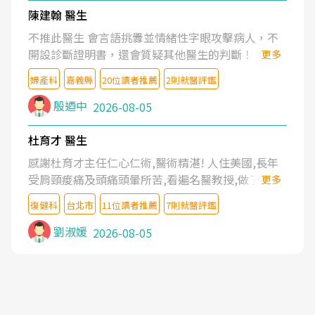
陳建翰 醫生
不推此醫生 會言語挑釁並情緒性字眼攻擊病人，不
開設診斷證明書，還會質疑其他醫生的判斷！
更多
婦產科
嘉義縣
20位讀者推薦
2則就醫評鑑
殷迺中
2026-08-05
杜育才 醫生
感謝杜育才主任仁心仁術,醫術精湛! 人住美國,長年
受肩頸痠痛及頭痛頭暈所苦,看遍名醫教授,做了各種
更多
檢查,也嘗試過西醫打針,中醫針灸及物理徒手治療都
復健科
台北市
11位讀者推薦
7則就醫評鑑
沒有用,後來連吃到嗎啡類止痛藥都效果有限,只是壓
症狀,沒多久就痛起來,多年失眠嚴重影響生活品質.
劉淑媛
2026-08-05
台灣親友介紹忠孝醫院杜育才主任是頸頭症候群專
家,上網搜尋杜主任相關文章新聞跟網路評價之後,下
定決心飛回台北找杜醫師診治. 杜主任的乾針跟增生
治療真的很厲害,第一次乾針就覺得整個肩頸鬆開,回
家特別好睡,經過幾次治療,長年頑疾已經好了大半,杜