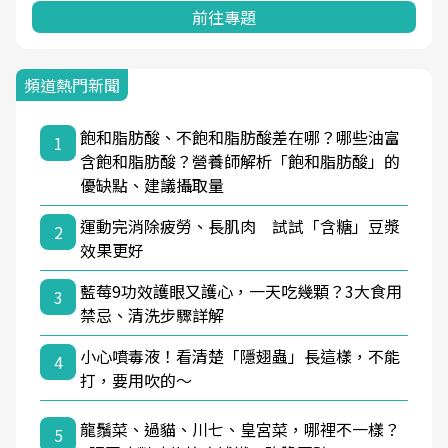
前往專題
頻道熱門新聞
飽和脂肪酸、不飽和脂肪酸差在哪？哪些油富
1
含飽和脂肪酸？營養師解析「飽和脂肪酸」的
優缺點、建議攝取量
運動完消除疲勞、長肌肉 試試「含糖」豆漿
2
效果更好
藍莓9功效護眼又護心，一天吃幾顆？3大食用
3
禁忌、清洗步驟詳解
小心噴毒液！看清楚「隱翅蟲」長這樣，不能
4
打，要用吹的～
龍鬚菜、過貓、川七、皇宮菜，哪裡不一樣？
5