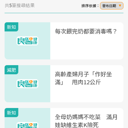
共
5
筆搜尋結果
排序依據：
發布日期
新知
每次餵完奶都要消毒嗎？
減肥
高齡產婦月子「作好坐
滿」 甩肉12公斤
新知
全母奶媽媽不吃菜 滿月
娃缺維生素K險死