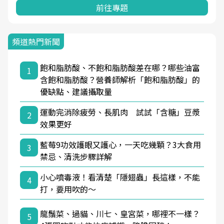
前往專題
頻道熱門新聞
飽和脂肪酸、不飽和脂肪酸差在哪？哪些油富
1
含飽和脂肪酸？營養師解析「飽和脂肪酸」的
優缺點、建議攝取量
運動完消除疲勞、長肌肉 試試「含糖」豆漿
2
效果更好
藍莓9功效護眼又護心，一天吃幾顆？3大食用
3
禁忌、清洗步驟詳解
小心噴毒液！看清楚「隱翅蟲」長這樣，不能
4
打，要用吹的～
龍鬚菜、過貓、川七、皇宮菜，哪裡不一樣？
5