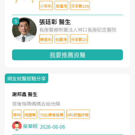
小兒科
高雄市
分享數226
張廷彰 醫生
5
長庚醫療財團法人林口長庚紀念醫院
婦產科
桃園市
分享數23
我要推薦良醫
網友就醫經驗分享
謝邦鑫 醫生
很後悔帶媽媽去給他開
骨科
桃園縣
71位讀者推薦
6則就醫評鑑
吳華桐
2026-08-06