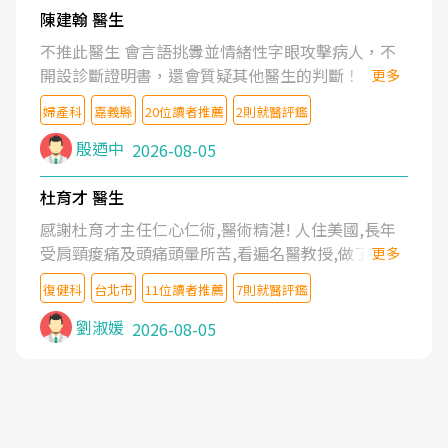
陳建翰 醫生
不推此醫生 會言語挑釁並情緒性字眼攻擊病人，不
開設診斷證明書，還會質疑其他醫生的判斷！
更多
婦產科
嘉義縣
20位讀者推薦
2則就醫評鑑
殷迺中
2026-08-05
杜育才 醫生
感謝杜育才主任仁心仁術,醫術精湛! 人住美國,長年
受肩頸痠痛及頭痛頭暈所苦,看遍名醫教授,做了各種
更多
檢查,也嘗試過西醫打針,中醫針灸及物理徒手治療都
復健科
台北市
11位讀者推薦
7則就醫評鑑
沒有用,後來連吃到嗎啡類止痛藥都效果有限,只是壓
症狀,沒多久就痛起來,多年失眠嚴重影響生活品質.
劉淑媛
2026-08-05
台灣親友介紹忠孝醫院杜育才主任是頸頭症候群專
家,上網搜尋杜主任相關文章新聞跟網路評價之後,下
定決心飛回台北找杜醫師診治. 杜主任的乾針跟增生
治療真的很厲害,第一次乾針就覺得整個肩頸鬆開,回
家特別好睡,經過幾次治療,長年頑疾已經好了大半,杜