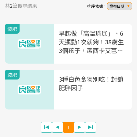
共
2
筆搜尋結果
排序依據：
發布日期
減肥
早起做「高溫瑜珈」、6
天運動1次就夠！38歲生
3個孩子，潔西卡艾芭的
瘦身秘訣
減肥
3種白色食物別吃！封鎖
肥胖因子
1