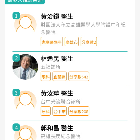
黃洽鑽 醫生
1
財團法人私立高雄醫學大學附設中和紀
念醫院
家庭醫學科
高雄市
分享數2
林逸民 醫生
2
五福診所
眼科
宜蘭縣
分享數542
黃汝萍 醫生
3
台中光流聯合診所
牙科
台中市
分享數208
郭和昌 醫生
4
高雄長庚紀念醫院