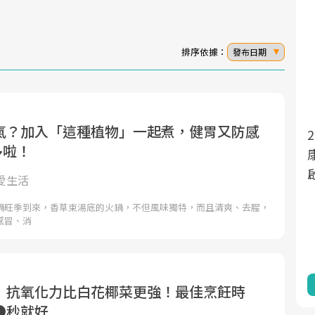
排序依據：
發布日期
氣？加入「這種植物」一起煮，健胃又防感
面對超高齡社會的浪潮，台灣正在快速邁
2025年，就到良醫生活祭體驗「一站式健
多啦！
向「健康照護」的新時代。隨著國家政策
康新生活」，從講座、體驗到運動，全面
如「健康台灣推動委員會」與「長照3.0」
啟動你的健康革命！
愛生活
的推進，「預防醫學」已成全民關注的核
鍋旺季到來，香草束湯底的火鍋，不但風味獨特，而且清爽、去腥，
心議題。然而，健檢不只是醫療院所的服
感冒、消
務，更是民眾了解自身健康狀況、啟動健
康管理的重要起點。
前往專題
前往專題
」抗氧化力比白花椰菜更強！最佳烹飪時
●秒就好