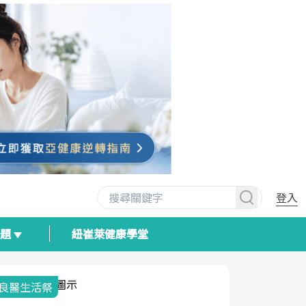
登入
專題
紐崔萊健康學堂
我與健康韌性的距離
荷爾蒙時光
2025健檢