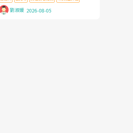
針灸及物理徒手治療都沒有用,後來連吃到嗎
啡類止痛藥都效果有限,只是壓症狀,沒多久就
劉淑媛
2026-08-05
痛起來,多年失眠嚴重影響生活品質. 台灣親
友介紹忠孝醫院杜育才主任是頸頭症候群專
家,上網搜尋杜主任相關文章新聞跟網路評價
之後,下定決心飛回台北找杜醫師診治. 杜主
任的乾針跟增生治療真的很厲害,第一次乾針
就覺得整個肩頸鬆開,回家特別好睡,經過幾次
治療,長年頑疾已經好了大半,杜主任除了打針
超厲害,還會一直交代要改善姿勢跟好好做運
動,看診態度親切溫暖,真的是不可多得的良
醫,大力推荐!