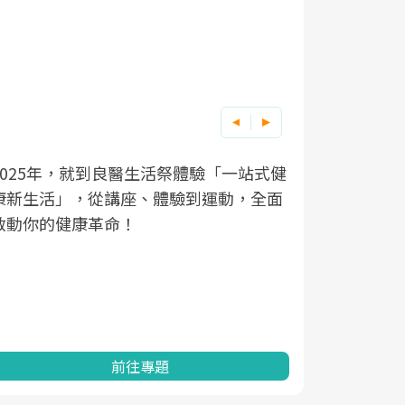
良醫健康網從「換季的身體變化」出發，
根據不同性
因應超高齡
透過醫學觀點與日常感受的對話，建立對
在、未來的
「2025
亞健康的認知，進而引導實際的改善行
知道該如何
促進為目的
動。
健康的關鍵
分析進行全
灣健康促進
前往專題