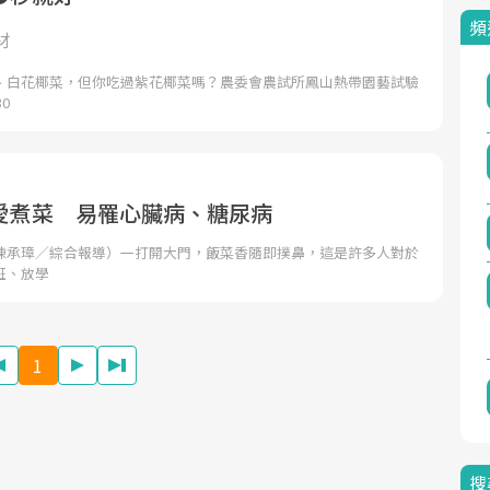
頻
材
、白花椰菜，但你吃過紫花椰菜嗎？農委會農試所鳳山熱帶園藝試驗
0
愛煮菜 易罹心臟病、糖尿病
陳承璋／綜合報導）一打開大門，飯菜香隨即撲鼻，這是許多人對於
班、放學
1
搜