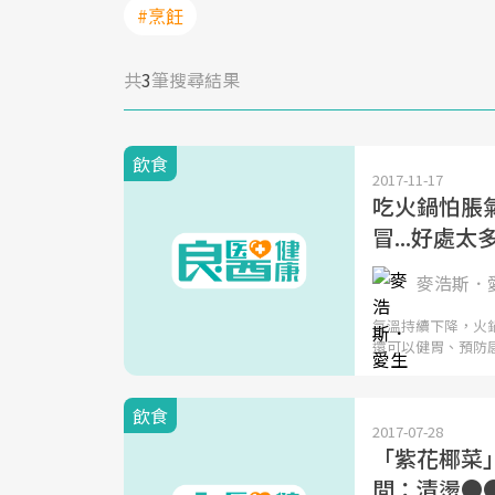
#烹飪
共
3
筆搜尋結果
飲食
2017-11-17
吃火鍋怕脹
冒...好處太
麥浩斯．
氣溫持續下降，火
還可以健胃、預防
飲食
2017-07-28
「紫花椰菜
間：清燙●