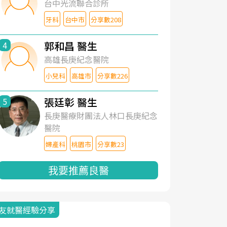
台中光流聯合診所
牙科
台中市
分享數208
郭和昌 醫生
4
高雄長庚紀念醫院
小兒科
高雄市
分享數226
張廷彰 醫生
5
長庚醫療財團法人林口長庚紀念
醫院
婦產科
桃園市
分享數23
我要推薦良醫
友就醫經驗分享