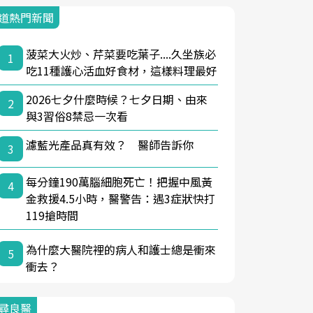
道熱門新聞
菠菜大火炒、芹菜要吃葉子....久坐族必
1
吃11種護心活血好食材，這樣料理最好
2026七夕什麼時候？七夕日期、由來
2
與3習俗8禁忌一次看
濾藍光產品真有效？ 醫師告訴你
3
每分鐘190萬腦細胞死亡！把握中風黃
4
金救援4.5小時，醫警告：遇3症狀快打
119搶時間
為什麼大醫院裡的病人和護士總是衝來
5
衝去？
尋良醫