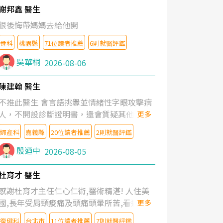
謝邦鑫 醫生
很後悔帶媽媽去給他開
骨科
桃園縣
71位讀者推薦
6則就醫評鑑
吳華桐
2026-08-06
陳建翰 醫生
不推此醫生 會言語挑釁並情緒性字眼攻擊病
人，不開設診斷證明書，還會質疑其他醫生
更多
的判斷！
婦產科
嘉義縣
20位讀者推薦
2則就醫評鑑
殷迺中
2026-08-05
杜育才 醫生
感謝杜育才主任仁心仁術,醫術精湛! 人住美
國,長年受肩頸痠痛及頭痛頭暈所苦,看遍名醫
更多
教授,做了各種檢查,也嘗試過西醫打針,中醫
復健科
台北市
11位讀者推薦
7則就醫評鑑