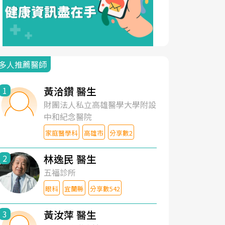
多人推薦醫師
黃洽鑽 醫生
1
財團法人私立高雄醫學大學附設
中和紀念醫院
家庭醫學科
高雄市
分享數2
林逸民 醫生
2
五福診所
眼科
宜蘭縣
分享數542
黃汝萍 醫生
3