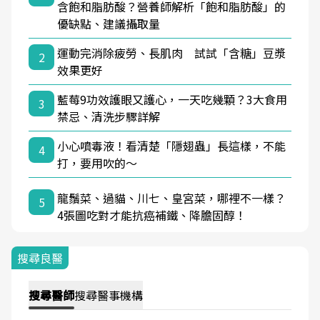
含飽和脂肪酸？營養師解析「飽和脂肪酸」的
優缺點、建議攝取量
運動完消除疲勞、長肌肉 試試「含糖」豆漿
2
效果更好
藍莓9功效護眼又護心，一天吃幾顆？3大食用
3
禁忌、清洗步驟詳解
小心噴毒液！看清楚「隱翅蟲」長這樣，不能
4
打，要用吹的～
龍鬚菜、過貓、川七、皇宮菜，哪裡不一樣？
5
4張圖吃對才能抗癌補鐵、降膽固醇！
搜尋良醫
搜尋
醫師
搜尋
醫事機構