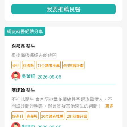
我要推薦良醫
網友就醫經驗分享
謝邦鑫 醫生
很後悔帶媽媽去給他開
骨科
桃園縣
71位讀者推薦
6則就醫評鑑
吳華桐
2026-08-06
陳建翰 醫生
不推此醫生 會言語挑釁並情緒性字眼攻擊病人，不
開設診斷證明書，還會質疑其他醫生的判斷！
更多
婦產科
嘉義縣
20位讀者推薦
2則就醫評鑑
殷迺中