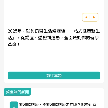
祭體驗「一站式健康新生
良醫健康網從「換季的身體變
動，全面啟動你的健康
學觀點與日常感受的對話，建
知，進而引導實際的改善行動
專題
前往專題
頻道熱門新聞
飽和脂肪酸、不飽和脂肪酸差在哪？哪些油富
1