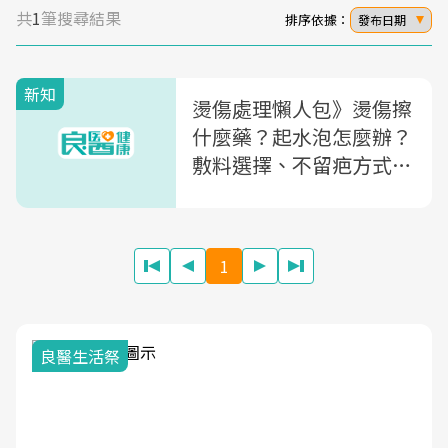
共
1
筆搜尋結果
排序依據：
發布日期
新知
燙傷處理懶人包》燙傷擦
什麼藥？起水泡怎麼辦？
敷料選擇、不留疤方式一
次看
1
我與健康韌性的距離