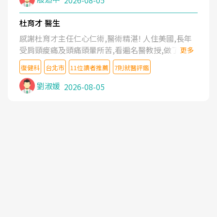
2026-08-05
杜育才 醫生
感謝杜育才主任仁心仁術,醫術精湛! 人住美國,長年
受肩頸痠痛及頭痛頭暈所苦,看遍名醫教授,做了各種
更多
檢查,也嘗試過西醫打針,中醫針灸及物理徒手治療都
復健科
台北市
11位讀者推薦
7則就醫評鑑
沒有用,後來連吃到嗎啡類止痛藥都效果有限,只是壓
症狀,沒多久就痛起來,多年失眠嚴重影響生活品質.
劉淑媛
2026-08-05
台灣親友介紹忠孝醫院杜育才主任是頸頭症候群專
家,上網搜尋杜主任相關文章新聞跟網路評價之後,下
定決心飛回台北找杜醫師診治. 杜主任的乾針跟增生
治療真的很厲害,第一次乾針就覺得整個肩頸鬆開,回
家特別好睡,經過幾次治療,長年頑疾已經好了大半,杜
主任除了打針超厲害,還會一直交代要改善姿勢跟好
好做運動,看診態度親切溫暖,真的是不可多得的良醫,
大力推荐!