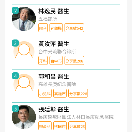
林逸民 醫生
2
五福診所
眼科
宜蘭縣
分享數542
黃汝萍 醫生
3
台中光流聯合診所
牙科
台中市
分享數208
郭和昌 醫生
4
高雄長庚紀念醫院
小兒科
高雄市
分享數226
張廷彰 醫生
5
長庚醫療財團法人林口長庚紀念醫院
婦產科
桃園市
分享數23