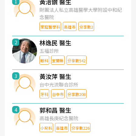
黃洽鑽 醫生
1
財團法人私立高雄醫學大學附設中和紀
念醫院
家庭醫學科
高雄市
分享數2
林逸民 醫生
2
五福診所
眼科
宜蘭縣
分享數542
黃汝萍 醫生
3
台中光流聯合診所
牙科
台中市
分享數208
郭和昌 醫生
4
高雄長庚紀念醫院
小兒科
高雄市
分享數226