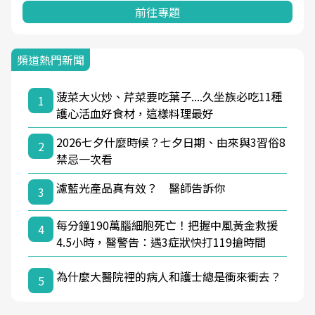
前往專題
頻道熱門新聞
菠菜大火炒、芹菜要吃葉子....久坐族必吃11種
1
護心活血好食材，這樣料理最好
2026七夕什麼時候？七夕日期、由來與3習俗8
2
禁忌一次看
濾藍光產品真有效？ 醫師告訴你
3
每分鐘190萬腦細胞死亡！把握中風黃金救援
4
4.5小時，醫警告：遇3症狀快打119搶時間
為什麼大醫院裡的病人和護士總是衝來衝去？
5