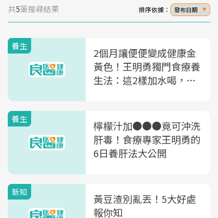
共
5
筆搜尋結果
排序依據：
發布日期
養生
2個月讓便便變成健康金
黃色！王明勇獨門食療養
生法：這2樣加水喝，有
效清腸排毒
養生
檸檬汁加●●●竟可沖洗
肝毒！食療專家王明勇的
6日養肝法大公開
新知
黃豆渣別亂丟！5大好處
報你知