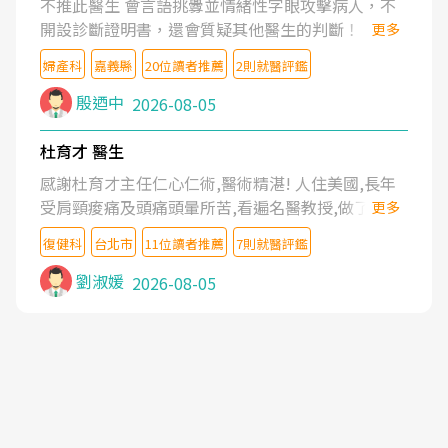
不推此醫生 會言語挑釁並情緒性字眼攻擊病人，不
開設診斷證明書，還會質疑其他醫生的判斷！
更多
婦產科
嘉義縣
20位讀者推薦
2則就醫評鑑
殷迺中
2026-08-05
杜育才 醫生
感謝杜育才主任仁心仁術,醫術精湛! 人住美國,長年
受肩頸痠痛及頭痛頭暈所苦,看遍名醫教授,做了各種
更多
檢查,也嘗試過西醫打針,中醫針灸及物理徒手治療都
復健科
台北市
11位讀者推薦
7則就醫評鑑
沒有用,後來連吃到嗎啡類止痛藥都效果有限,只是壓
症狀,沒多久就痛起來,多年失眠嚴重影響生活品質.
劉淑媛
2026-08-05
台灣親友介紹忠孝醫院杜育才主任是頸頭症候群專
家,上網搜尋杜主任相關文章新聞跟網路評價之後,下
定決心飛回台北找杜醫師診治. 杜主任的乾針跟增生
治療真的很厲害,第一次乾針就覺得整個肩頸鬆開,回
家特別好睡,經過幾次治療,長年頑疾已經好了大半,杜
主任除了打針超厲害,還會一直交代要改善姿勢跟好
好做運動,看診態度親切溫暖,真的是不可多得的良醫,