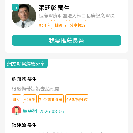
張廷彰 醫生
5
長庚醫療財團法人林口長庚紀念醫院
婦產科
桃園市
分享數23
我要推薦良醫
網友就醫經驗分享
謝邦鑫 醫生
很後悔帶媽媽去給他開
骨科
桃園縣
71位讀者推薦
6則就醫評鑑
吳華桐
2026-08-06
陳建翰 醫生