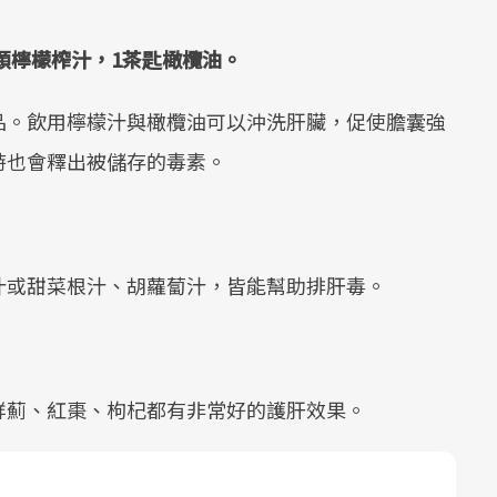
顆檸檬榨汁，
1
茶匙橄欖油。
品。飲用檸檬汁與橄欖油可以沖洗肝臟，促使膽囊強
時也會釋出被儲存的毒素。
汁或甜菜根汁、胡蘿蔔汁，皆能幫助排肝毒。
鮮薊、紅棗、枸杞都有非常好的護肝效果。