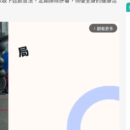
採取下述飲食法，定期排除肝毒，恢復全身的健康活
觀看更多
arrow_forward_ios