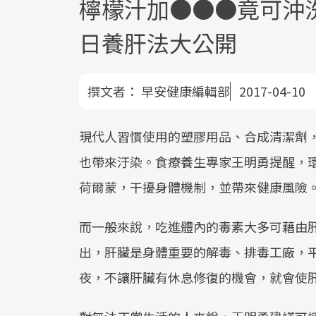
檸檬汁加●●●竟可沖
日養肝法大公開
撰文者：
早安健康編輯部
2017-04-10
現代人習慣使用的塑膠用品、合成清潔劑
也帶來汙染。食療養生專家王明勇提醒，
荷爾蒙，干擾身體機制，並帶來健康風險
而一般來說，吃進體內的毒素大多可藉由
出，肝臟是身體重要的解毒、排毒工廠，
夜，不讓肝臟有休息修復的機會，就會使