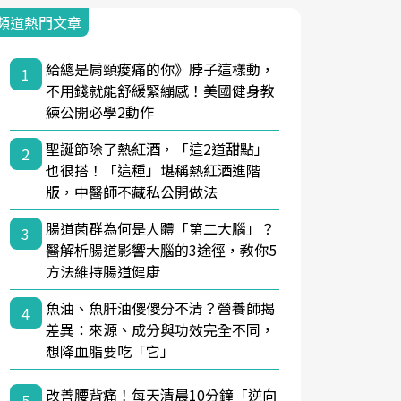
頻道熱門文章
給總是肩頸痠痛的你》脖子這樣動，
1
不用錢就能舒緩緊繃感！美國健身教
練公開必學2動作
聖誕節除了熱紅酒，「這2道甜點」
2
也很搭！「這種」堪稱熱紅酒進階
版，中醫師不藏私公開做法
腸道菌群為何是人體「第二大腦」？
3
醫解析腸道影響大腦的3途徑，教你5
方法維持腸道健康
魚油、魚肝油傻傻分不清？營養師揭
4
差異：來源、成分與功效完全不同，
想降血脂要吃「它」
改善腰背痛！每天清晨10分鐘「逆向
5