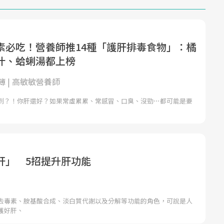
素必吃！營養師推14種「護肝排毒食物」：橘
汁、蛤蜊湯都上榜
 | 高敏敏營養師
到？！你肝還好？如果常虛累累、常感冒、口臭、沒勁⋯都可能是要
肝」 5招提升肝功能
去毒素、胺基酸合成、淡白質代謝以及分解等功能的角色，可說是人
護好肝、