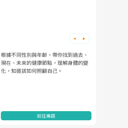
根據不同性別與年齡，帶你找到過去、
因應超高齡
現在、未來的健康節點，理解身體的變
「2025
化，知道該如何照顧自己。
康促進為目
民眾健康的
查、數據分
一起成為台
前往專題