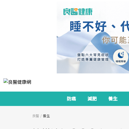
防癌
減肥
養生
良醫
養生