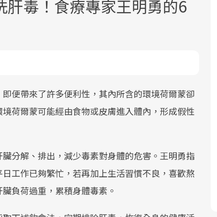
洗肝毒！食療專家王明勇的6
面對超高齡社會的浪潮，台灣正在快速
2025年，就到良醫生活祭體驗「一站式
良醫健康網從「換季的身體變化」出
，即便帶來了許多便利性，其內所含的環境荷爾蒙卻
邁向「健康照護」的新時代。隨著國家
健康新生活」，從講座、體驗到運動，
發，透過醫學觀點與日常感受的對話，
環境荷爾蒙可能經由食物或皮膚進入體內，形成假性
政策如「健康台灣推動委員會」與「長
全面啟動你的健康革命！
建立對亞健康的認知，進而引導實際的
。
照3.0」的推進，「預防醫學」已成全民
改善行動。
關注的核心議題。然而，健檢不只是醫
肝臟分解、排出，減少毒素對身體的危害。王明勇指
療院所的服務，更是民眾了解自身健康
平日工作已夠繁忙，若再加上生活習慣不良，喜歡熬
狀況、啟動健康管理的重要起點。
肝臟負荷過重，累積身體毒素。
前往專題
前往專題
前往專題