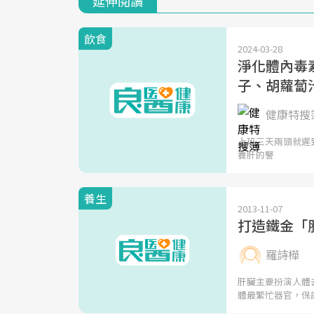
延伸閱讀
飲食
2024-03-28
淨化體內毒
子、胡蘿蔔
健康特搜簿
上班三天兩頭就遲
養肝的警
養生
2013-11-07
打造鐵金「
羅詩樺
肝臟主要扮演人體
體最繁忙器官，保