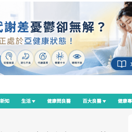
新知
生活
健康問良醫
百大良醫
健康
良醫生活祭
我與健康韌性的距離