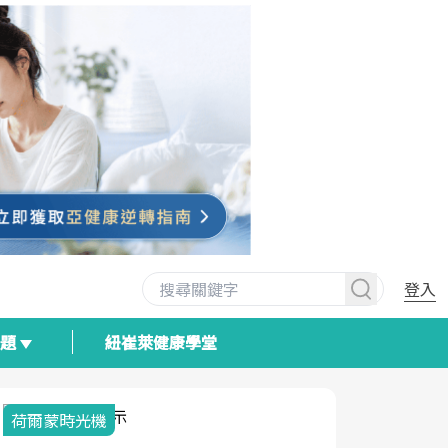
登入
專題
紐崔萊健康學堂
荷爾蒙時光機
2025健檢