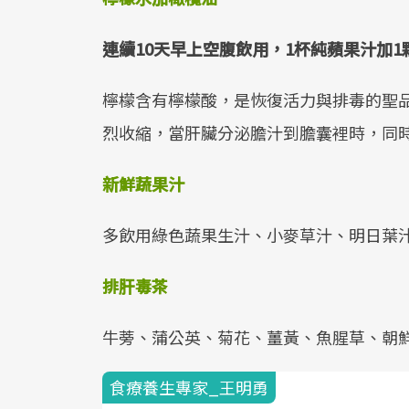
連續
10
天早上空腹飲用，
1
杯純蘋果汁加
1
檸檬含有檸檬酸，是恢復活力與排毒的聖
烈收縮，當肝臟分泌膽汁到膽囊裡時，同
新鮮蔬果汁
多飲用綠色蔬果生汁、小麥草汁、明日葉
排肝毒茶
牛蒡、蒲公英、菊花、薑黃、魚腥草、朝
食療養生專家_王明勇