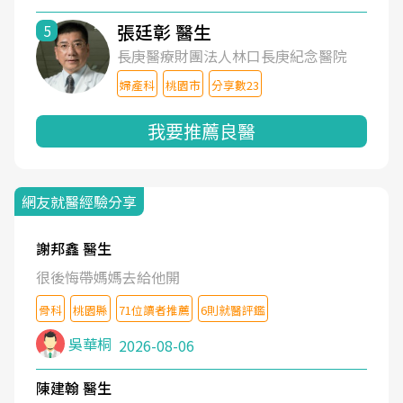
張廷彰 醫生
5
長庚醫療財團法人林口長庚紀念醫院
婦產科
桃園市
分享數23
我要推薦良醫
網友就醫經驗分享
謝邦鑫 醫生
很後悔帶媽媽去給他開
骨科
桃園縣
71位讀者推薦
6則就醫評鑑
吳華桐
2026-08-06
陳建翰 醫生