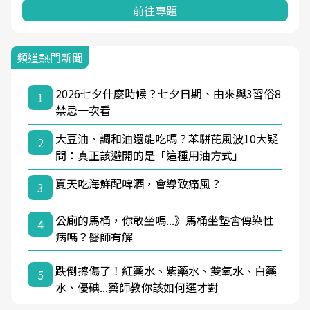
前往專題
頻道熱門新聞
2026七夕什麼時候？七夕日期、由來與3習俗8
1
禁忌一次看
大豆油、調和油還能吃嗎？苯駢芘風波10大疑
2
問：真正該避開的是「這種用油方式」
夏天吃海鮮配啤酒，會導致痛風？
3
公廁的馬桶，你敢坐嗎...》馬桶坐墊會傳染性
4
病嗎？醫師有解
跌倒擦傷了！紅藥水、紫藥水、雙氧水、白藥
5
水、優碘...藥師教你該如何選才對