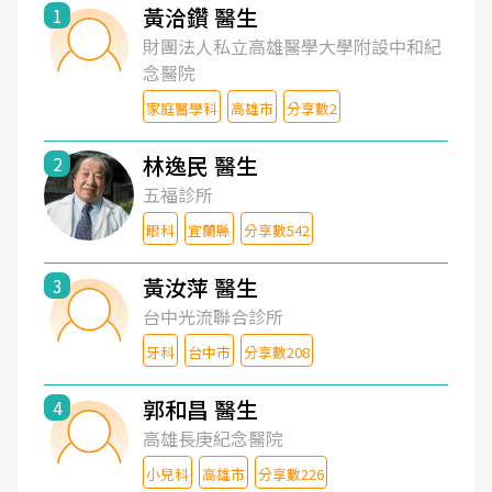
黃洽鑽 醫生
1
財團法人私立高雄醫學大學附設中和紀
念醫院
家庭醫學科
高雄市
分享數2
林逸民 醫生
2
五福診所
眼科
宜蘭縣
分享數542
黃汝萍 醫生
3
台中光流聯合診所
牙科
台中市
分享數208
郭和昌 醫生
4
高雄長庚紀念醫院
小兒科
高雄市
分享數226