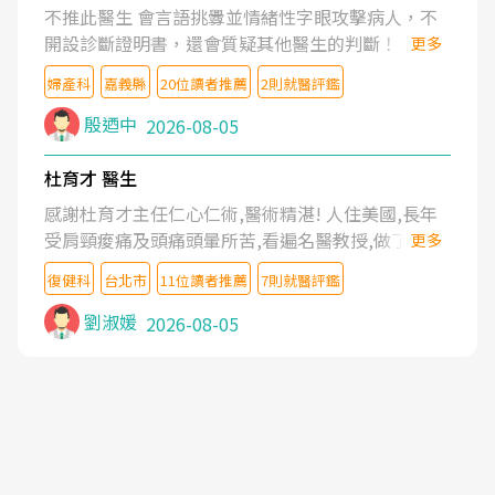
不推此醫生 會言語挑釁並情緒性字眼攻擊病人，不
開設診斷證明書，還會質疑其他醫生的判斷！
更多
婦產科
嘉義縣
20位讀者推薦
2則就醫評鑑
殷迺中
2026-08-05
杜育才 醫生
感謝杜育才主任仁心仁術,醫術精湛! 人住美國,長年
受肩頸痠痛及頭痛頭暈所苦,看遍名醫教授,做了各種
更多
檢查,也嘗試過西醫打針,中醫針灸及物理徒手治療都
復健科
台北市
11位讀者推薦
7則就醫評鑑
沒有用,後來連吃到嗎啡類止痛藥都效果有限,只是壓
症狀,沒多久就痛起來,多年失眠嚴重影響生活品質.
劉淑媛
2026-08-05
台灣親友介紹忠孝醫院杜育才主任是頸頭症候群專
家,上網搜尋杜主任相關文章新聞跟網路評價之後,下
定決心飛回台北找杜醫師診治. 杜主任的乾針跟增生
治療真的很厲害,第一次乾針就覺得整個肩頸鬆開,回
家特別好睡,經過幾次治療,長年頑疾已經好了大半,杜
主任除了打針超厲害,還會一直交代要改善姿勢跟好