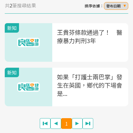
共
2
筆搜尋結果
排序依據：
發布日期
新知
王貴芬條款通過了！ 醫
療暴力判刑3年
新知
如果「打護士兩巴掌」發
生在英國，鄉代的下場會
是...
1