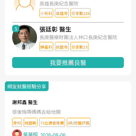
高雄長庚紀念醫院
小兒科
高雄市
分享數226
張廷彰 醫生
5
長庚醫療財團法人林口長庚紀念醫院
婦產科
桃園市
分享數23
我要推薦良醫
網友就醫經驗分享
謝邦鑫 醫生
很後悔帶媽媽去給他開
骨科
桃園縣
71位讀者推薦
6則就醫評鑑
吳華桐
2026-08-06