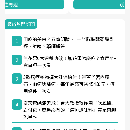
前往專題
頻道熱門新聞
用吃的美白？吞傳明酸、L－半胱胺酸恐釀亂
1
經、氣喘？藥師解答
無花果6大營養功效！無花果怎麼吃？食用4注
2
意事項一次看
3款癌症藥物擴大健保給付！涵蓋子宮內膜
3
癌、血癌與肺癌，每年最高可省454萬元，適
用條件一次看
夏天蒼蠅滿天飛！台大教授教你用「吹風機」
4
對付它，廚房必有的「這種調味料」竟是蒼蠅
剋星～