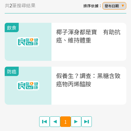
共
2
筆搜尋結果
排序依據：
發布日期
飲食
椰子渾身都是寶 有助抗
癌、維持體重
防癌
假養生？調查：黑糖含致
癌物丙烯醯胺
1