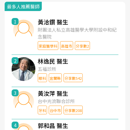
最多人推薦醫師
黃洽鑽 醫生
1
財團法人私立高雄醫學大學附設中和紀
念醫院
家庭醫學科
高雄市
分享數2
林逸民 醫生
2
五福診所
眼科
宜蘭縣
分享數542
黃汝萍 醫生
3
台中光流聯合診所
牙科
台中市
分享數208
郭和昌 醫生
4