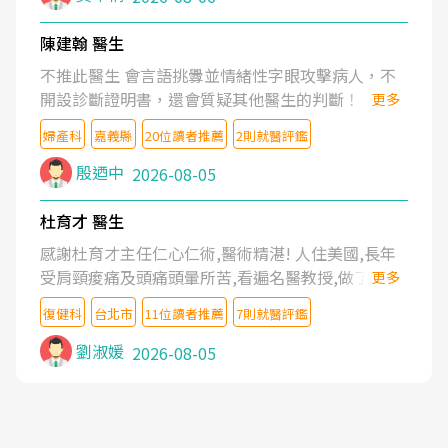
陳建翰 醫生
不推此醫生 會言語挑釁並情緒性字眼攻擊病人，不
開設診斷證明書，還會質疑其他醫生的判斷！
更多
婦產科
嘉義縣
20位讀者推薦
2則就醫評鑑
殷迺中
2026-08-05
杜育才 醫生
感謝杜育才主任仁心仁術,醫術精湛! 人住美國,長年
受肩頸痠痛及頭痛頭暈所苦,看遍名醫教授,做了各種
更多
檢查,也嘗試過西醫打針,中醫針灸及物理徒手治療都
復健科
台北市
11位讀者推薦
7則就醫評鑑
沒有用,後來連吃到嗎啡類止痛藥都效果有限,只是壓
症狀,沒多久就痛起來,多年失眠嚴重影響生活品質.
劉淑媛
2026-08-05
台灣親友介紹忠孝醫院杜育才主任是頸頭症候群專
家,上網搜尋杜主任相關文章新聞跟網路評價之後,下
定決心飛回台北找杜醫師診治. 杜主任的乾針跟增生
治療真的很厲害,第一次乾針就覺得整個肩頸鬆開,回