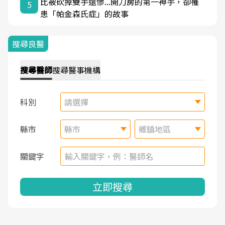
比被砍掉雙手還慘...開刀房的第一神手，卻罹
5
患「帕金森氏症」的故事
搜尋良醫
搜尋
醫師
搜尋
醫事機構
科別
請選擇
縣市
縣市
鄉鎮地區
關鍵字
立即搜尋