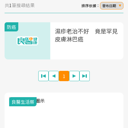
共
1
筆搜尋結果
排序依據：
發布日期
防癌
濕疹老治不好 竟是罕見
皮膚淋巴癌
1
我與健康韌性的距離