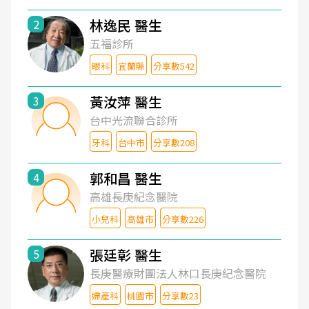
林逸民 醫生
2
五福診所
眼科
宜蘭縣
分享數542
黃汝萍 醫生
3
台中光流聯合診所
牙科
台中市
分享數208
郭和昌 醫生
4
高雄長庚紀念醫院
小兒科
高雄市
分享數226
張廷彰 醫生
5
長庚醫療財團法人林口長庚紀念醫院
婦產科
桃園市
分享數23