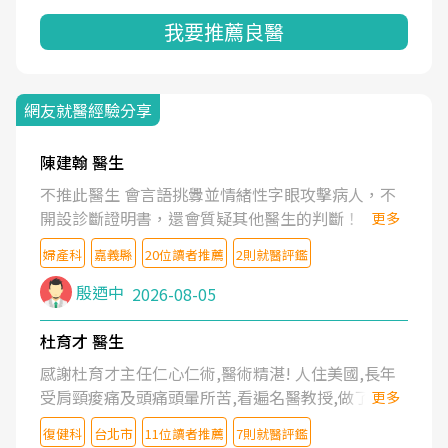
我要推薦良醫
網友就醫經驗分享
陳建翰 醫生
不推此醫生 會言語挑釁並情緒性字眼攻擊病人，不
開設診斷證明書，還會質疑其他醫生的判斷！
更多
婦產科
嘉義縣
20位讀者推薦
2則就醫評鑑
殷迺中
2026-08-05
杜育才 醫生
感謝杜育才主任仁心仁術,醫術精湛! 人住美國,長年
受肩頸痠痛及頭痛頭暈所苦,看遍名醫教授,做了各種
更多
檢查,也嘗試過西醫打針,中醫針灸及物理徒手治療都
復健科
台北市
11位讀者推薦
7則就醫評鑑
沒有用,後來連吃到嗎啡類止痛藥都效果有限,只是壓