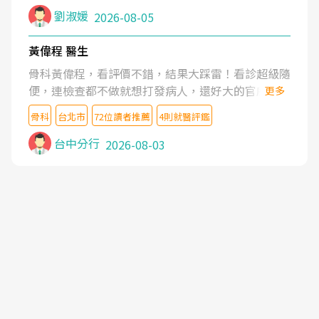
症狀,沒多久就痛起來,多年失眠嚴重影響生活品質.
劉淑媛
2026-08-05
台灣親友介紹忠孝醫院杜育才主任是頸頭症候群專
家,上網搜尋杜主任相關文章新聞跟網路評價之後,下
黃偉程 醫生
定決心飛回台北找杜醫師診治. 杜主任的乾針跟增生
骨科黃偉程，看評價不錯，結果大踩雷！看診超級隨
治療真的很厲害,第一次乾針就覺得整個肩頸鬆開,回
便，連檢查都不做就想打發病人，還好大的官威 ...
更多
家特別好睡,經過幾次治療,長年頑疾已經好了大半,杜
想詢問病情還被陰陽怪氣嘲諷一番。可能好評帶來的
主任除了打針超厲害,還會一直交代要改善姿勢跟好
骨科
台北市
72位讀者推薦
4則就醫評鑑
大頭症，變得自負不尊重病人。醫術也不行，畢竟連
好做運動,看診態度親切溫暖,真的是不可多得的良醫,
檢查都懶得做，治療會有用才怪。大家避雷吧！
台中分行
2026-08-03
大力推荐!