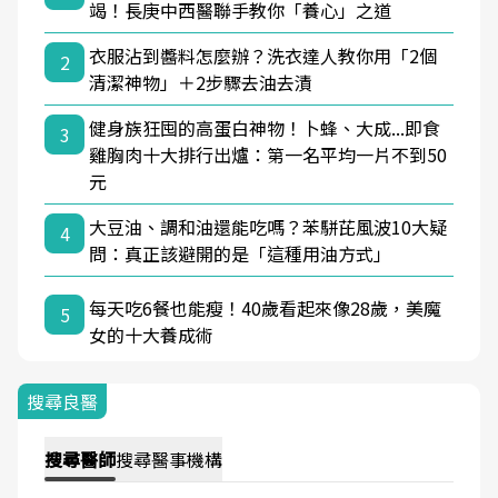
竭！長庚中西醫聯手教你「養心」之道
衣服沾到醬料怎麼辦？洗衣達人教你用「2個
2
清潔神物」＋2步驟去油去漬
健身族狂囤的高蛋白神物！卜蜂、大成...即食
3
雞胸肉十大排行出爐：第一名平均一片不到50
元
大豆油、調和油還能吃嗎？苯駢芘風波10大疑
4
問：真正該避開的是「這種用油方式」
每天吃6餐也能瘦！40歲看起來像28歲，美魔
5
女的十大養成術
搜尋良醫
搜尋
醫師
搜尋
醫事機構