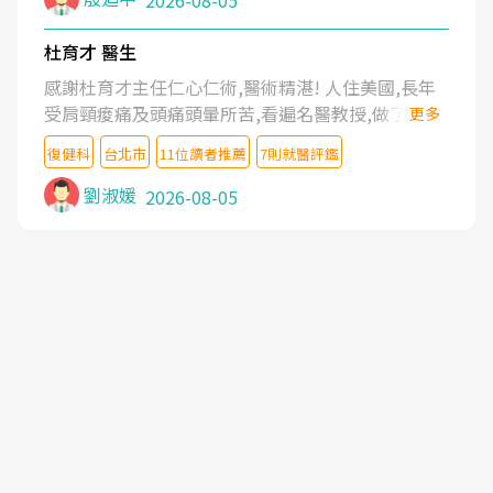
2026-08-05
杜育才 醫生
感謝杜育才主任仁心仁術,醫術精湛! 人住美國,長年
受肩頸痠痛及頭痛頭暈所苦,看遍名醫教授,做了各種
更多
檢查,也嘗試過西醫打針,中醫針灸及物理徒手治療都
復健科
台北市
11位讀者推薦
7則就醫評鑑
沒有用,後來連吃到嗎啡類止痛藥都效果有限,只是壓
症狀,沒多久就痛起來,多年失眠嚴重影響生活品質.
劉淑媛
2026-08-05
台灣親友介紹忠孝醫院杜育才主任是頸頭症候群專
家,上網搜尋杜主任相關文章新聞跟網路評價之後,下
定決心飛回台北找杜醫師診治. 杜主任的乾針跟增生
治療真的很厲害,第一次乾針就覺得整個肩頸鬆開,回
家特別好睡,經過幾次治療,長年頑疾已經好了大半,杜
主任除了打針超厲害,還會一直交代要改善姿勢跟好
好做運動,看診態度親切溫暖,真的是不可多得的良醫,
大力推荐!