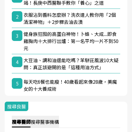
竭！長庚中西醫聯手教你「養心」之道
衣服沾到醬料怎麼辦？洗衣達人教你用「2個
2
清潔神物」＋2步驟去油去漬
健身族狂囤的高蛋白神物！卜蜂、大成...即食
3
雞胸肉十大排行出爐：第一名平均一片不到50
元
大豆油、調和油還能吃嗎？苯駢芘風波10大疑
4
問：真正該避開的是「這種用油方式」
每天吃6餐也能瘦！40歲看起來像28歲，美魔
5
女的十大養成術
搜尋良醫
搜尋
醫師
搜尋
醫事機構