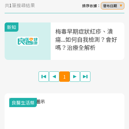
共
1
筆搜尋結果
排序依據：
發布日期
新知
梅毒早期症狀紅疹、潰
瘍...如何自我檢測？會好
嗎？治療全解析
1
良醫生活祭