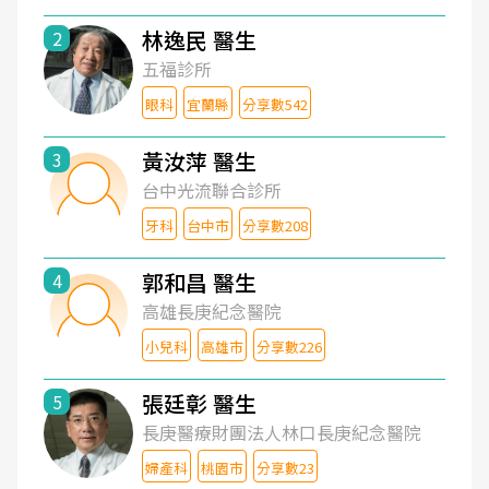
林逸民 醫生
2
五福診所
眼科
宜蘭縣
分享數542
黃汝萍 醫生
3
台中光流聯合診所
牙科
台中市
分享數208
郭和昌 醫生
4
高雄長庚紀念醫院
小兒科
高雄市
分享數226
張廷彰 醫生
5
長庚醫療財團法人林口長庚紀念醫院
婦產科
桃園市
分享數23