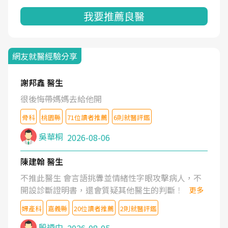
我要推薦良醫
網友就醫經驗分享
謝邦鑫 醫生
很後悔帶媽媽去給他開
骨科
桃園縣
71位讀者推薦
6則就醫評鑑
吳華桐
2026-08-06
陳建翰 醫生
不推此醫生 會言語挑釁並情緒性字眼攻擊病人，不
開設診斷證明書，還會質疑其他醫生的判斷！
更多
婦產科
嘉義縣
20位讀者推薦
2則就醫評鑑
殷迺中