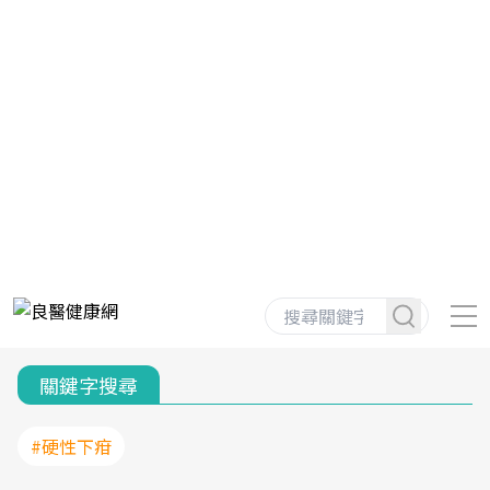
關鍵字搜尋
#硬性下疳