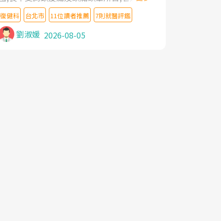
教授,做了各種檢查,也嘗試過西醫打針,中醫
復健科
台北市
11位讀者推薦
7則就醫評鑑
針灸及物理徒手治療都沒有用,後來連吃到嗎
啡類止痛藥都效果有限,只是壓症狀,沒多久就
劉淑媛
2026-08-05
痛起來,多年失眠嚴重影響生活品質. 台灣親
友介紹忠孝醫院杜育才主任是頸頭症候群專
家,上網搜尋杜主任相關文章新聞跟網路評價
之後,下定決心飛回台北找杜醫師診治. 杜主
任的乾針跟增生治療真的很厲害,第一次乾針
就覺得整個肩頸鬆開,回家特別好睡,經過幾次
治療,長年頑疾已經好了大半,杜主任除了打針
超厲害,還會一直交代要改善姿勢跟好好做運
動,看診態度親切溫暖,真的是不可多得的良
醫,大力推荐!