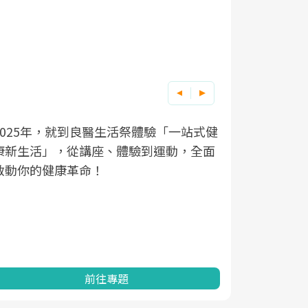
良醫健康網從「
根據不同性
因應超高齡
5年，就到良醫生活祭體驗「一站式健
生活」，從講座、體驗到運動，全面
透過醫學觀點與
在、未來的
「2025
你的健康革命！
亞健康的認知，
知道該如何
促進為目的
動。
健康的關鍵
分析進行全
灣健康促進
前往專題