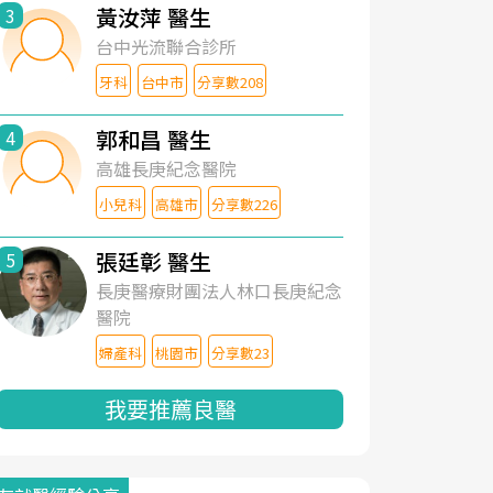
黃汝萍 醫生
3
台中光流聯合診所
牙科
台中市
分享數208
郭和昌 醫生
4
高雄長庚紀念醫院
小兒科
高雄市
分享數226
張廷彰 醫生
5
長庚醫療財團法人林口長庚紀念
醫院
婦產科
桃園市
分享數23
我要推薦良醫