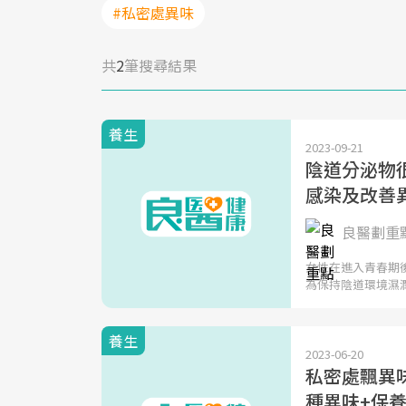
#私密處異味
共
2
筆搜尋結果
養生
2023-09-21
陰道分泌物
感染及改善
良醫劃重
女性在進入青春期
為保持陰道環境濕
養生
2023-06-20
私密處飄異味
種異味+保