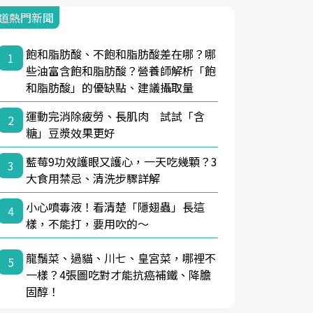
道熱門新聞
飽和脂肪酸、不飽和脂肪酸差在哪？哪
1
些油富含飽和脂肪酸？營養師解析「飽
和脂肪酸」的優缺點、建議攝取量
運動完消除疲勞、長肌肉 試試「含
2
糖」豆漿效果更好
藍莓9功效護眼又護心，一天吃幾顆？3
3
大食用禁忌、清洗步驟詳解
小心噴毒液！看清楚「隱翅蟲」長這
4
樣，不能打，要用吹的～
龍鬚菜、過貓、川七、皇宮菜，哪裡不
5
一樣？4張圖吃對才能抗癌補鐵、降膽
固醇！