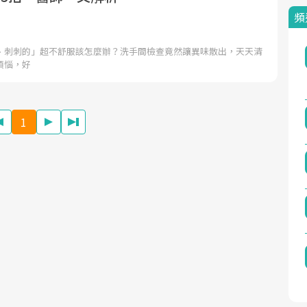
頻
、刺刺的」超不舒服該怎麼辦？洗手間檢查竟然讓異味散出，天天清
煩惱，好
1