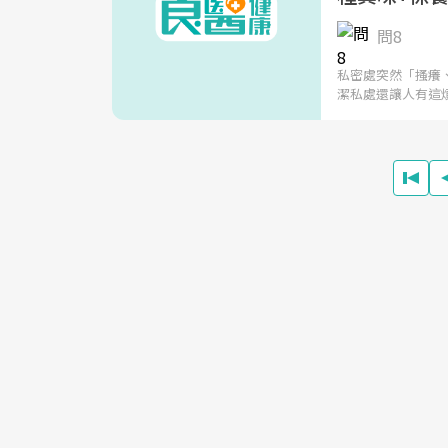
問8
私密處突然「搔癢
潔私處還讓人有這