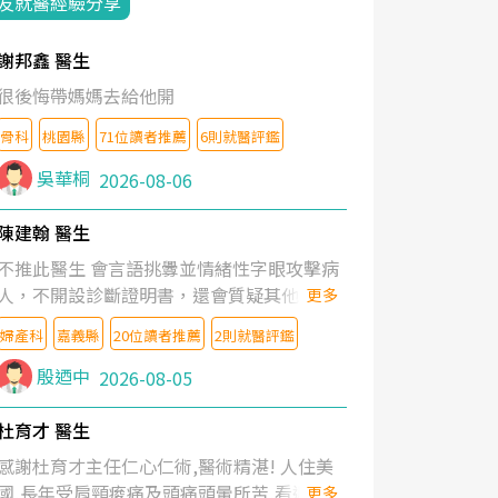
友就醫經驗分享
謝邦鑫 醫生
很後悔帶媽媽去給他開
骨科
桃園縣
71位讀者推薦
6則就醫評鑑
吳華桐
2026-08-06
陳建翰 醫生
不推此醫生 會言語挑釁並情緒性字眼攻擊病
人，不開設診斷證明書，還會質疑其他醫生
更多
的判斷！
婦產科
嘉義縣
20位讀者推薦
2則就醫評鑑
殷迺中
2026-08-05
杜育才 醫生
感謝杜育才主任仁心仁術,醫術精湛! 人住美
國,長年受肩頸痠痛及頭痛頭暈所苦,看遍名醫
更多