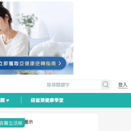
登入
專題
紐崔萊健康學堂
我與健康韌性的距
荷爾蒙時光
2025健檢
生活祭