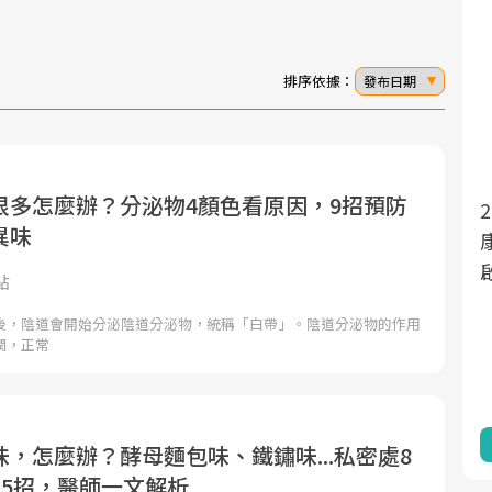
排序依據：
發布日期
很多怎麼辦？分泌物4顏色看原因，9招預防
202
面對超高齡社會的浪潮，台灣正在快速邁
異味
向「健康照護」的新時代。隨著國家政策
康新
如「健康台灣推動委員會」與「長照3.0」
啟動
點
的推進，「預防醫學」已成全民關注的核
後，陰道會開始分泌陰道分泌物，統稱「白帶」。陰道分泌物的作用
心議題。然而，健檢不只是醫療院所的服
潤，正常
務，更是民眾了解自身健康狀況、啟動健
康管理的重要起點。
前往專題
，怎麼辦？酵母麵包味、鐵鏽味...私密處8
養5招，醫師一文解析