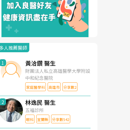
多人推薦醫師
黃洽鑽 醫生
1
財團法人私立高雄醫學大學附設
中和紀念醫院
家庭醫學科
高雄市
分享數2
林逸民 醫生
2
五福診所
眼科
宜蘭縣
分享數542