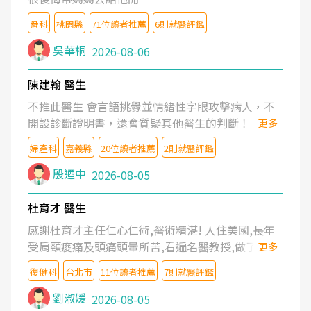
骨科
桃園縣
71位讀者推薦
6則就醫評鑑
吳華桐
2026-08-06
陳建翰 醫生
不推此醫生 會言語挑釁並情緒性字眼攻擊病人，不
開設診斷證明書，還會質疑其他醫生的判斷！
更多
婦產科
嘉義縣
20位讀者推薦
2則就醫評鑑
殷迺中
2026-08-05
杜育才 醫生
感謝杜育才主任仁心仁術,醫術精湛! 人住美國,長年
受肩頸痠痛及頭痛頭暈所苦,看遍名醫教授,做了各種
更多
檢查,也嘗試過西醫打針,中醫針灸及物理徒手治療都
復健科
台北市
11位讀者推薦
7則就醫評鑑
沒有用,後來連吃到嗎啡類止痛藥都效果有限,只是壓
症狀,沒多久就痛起來,多年失眠嚴重影響生活品質.
劉淑媛
2026-08-05