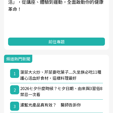
活」，從講座、體驗到運動，全面啟動你的健康
革命！
前往專題
頻道熱門新聞
菠菜大火炒、芹菜要吃葉子....久坐族必吃11種
1
護心活血好食材，這樣料理最好
2026七夕什麼時候？七夕日期、由來與3習俗8
2
禁忌一次看
濾藍光產品真有效？ 醫師告訴你
3