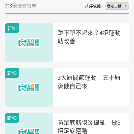
共
3
筆搜尋結果
排序依據：
發布日期
新知
蹲下爬不起來？4招運動
助改善
新知
3大肩關節運動 五十肩
復健自己來
新知
防足底筋膜炎搗亂 做3
招足底運動