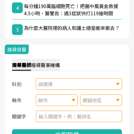
每分鐘190萬腦細胞死亡！把握中風黃金救援
4
4.5小時，醫警告：遇3症狀快打119搶時間
為什麼大醫院裡的病人和護士總是衝來衝去？
5
搜尋良醫
搜尋
醫師
搜尋
醫事機構
科別
請選擇
縣市
縣市
鄉鎮地區
關鍵字