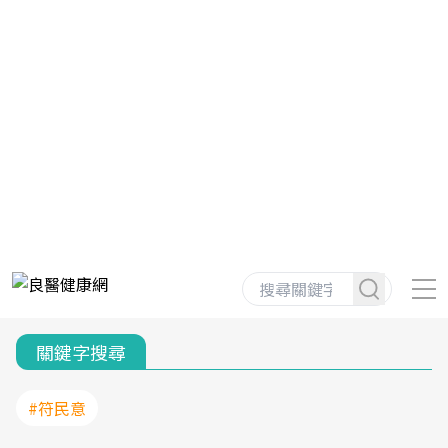
關鍵字搜尋
#符民意