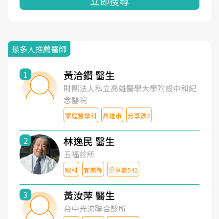
立即搜尋
最多人推薦醫師
黃洽鑽 醫生
1
財團法人私立高雄醫學大學附設中和紀
念醫院
家庭醫學科
高雄市
分享數2
林逸民 醫生
2
五福診所
眼科
宜蘭縣
分享數542
黃汝萍 醫生
3
台中光流聯合診所