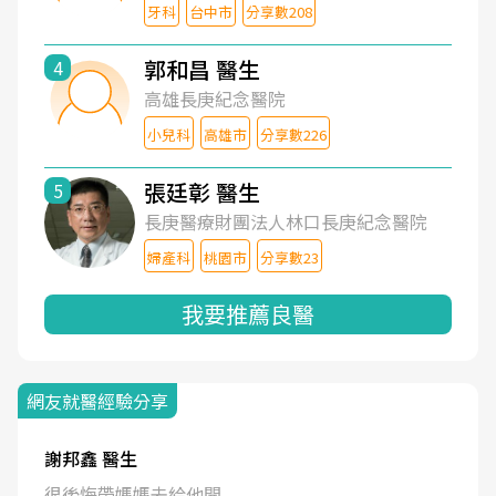
牙科
台中市
分享數208
郭和昌 醫生
4
高雄長庚紀念醫院
小兒科
高雄市
分享數226
張廷彰 醫生
5
長庚醫療財團法人林口長庚紀念醫院
婦產科
桃園市
分享數23
我要推薦良醫
網友就醫經驗分享
謝邦鑫 醫生
很後悔帶媽媽去給他開