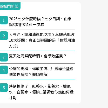
道熱門新聞
2026七夕什麼時候？七夕日期、由來
1
與3習俗8禁忌一次看
大豆油、調和油還能吃嗎？苯駢芘風波
2
10大疑問：真正該避開的是「這種用油
方式」
夏天吃海鮮配啤酒，會導致痛風？
3
公廁的馬桶，你敢坐嗎...》馬桶坐墊會
4
傳染性病嗎？醫師有解
跌倒擦傷了！紅藥水、紫藥水、雙氧
5
水、白藥水、優碘...藥師教你該如何選
才對