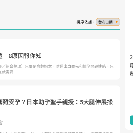
排序依據：
發布日期
這 8原因報你知
面對超高齡社會的浪潮，台灣正在快速邁
2025年，就到良醫生活祭體驗「一站式健
向「健康照護」的新時代。隨著國家政策
康新生活」，從講座、體驗到運動，全面
部／綜合整理）只要是育齡婦女，陰道出血要先和懷孕問題連結，只
血就需要
如「健康台灣推動委員會」與「長照3.0」
啟動你的健康革命！
的推進，「預防醫學」已成全民關注的核
心議題。然而，健檢不只是醫療院所的服
務，更是民眾了解自身健康狀況、啟動健
薄難受孕？日本助孕聖手親授：5大腿伸展操
康管理的重要起點。
前往專題
前往專題
會