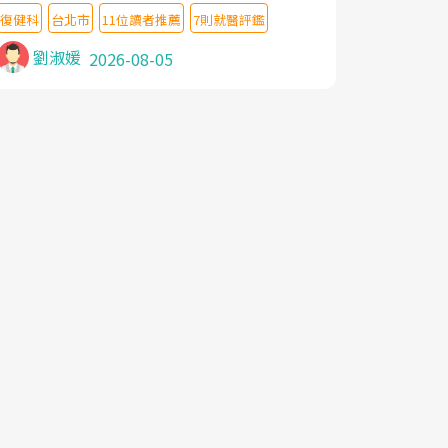
教授,做了各種檢查,也嘗試過西醫打針,中醫
復健科
台北市
11位讀者推薦
7則就醫評鑑
針灸及物理徒手治療都沒有用,後來連吃到嗎
啡類止痛藥都效果有限,只是壓症狀,沒多久就
劉淑媛
2026-08-05
痛起來,多年失眠嚴重影響生活品質. 台灣親
友介紹忠孝醫院杜育才主任是頸頭症候群專
家,上網搜尋杜主任相關文章新聞跟網路評價
之後,下定決心飛回台北找杜醫師診治. 杜主
任的乾針跟增生治療真的很厲害,第一次乾針
就覺得整個肩頸鬆開,回家特別好睡,經過幾次
治療,長年頑疾已經好了大半,杜主任除了打針
超厲害,還會一直交代要改善姿勢跟好好做運
動,看診態度親切溫暖,真的是不可多得的良
醫,大力推荐!