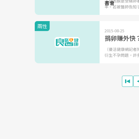
子宮內膜是受精卵
率。若被醫師告知
兩性
2015-08-25
捐卵賺外快
（優活健康網記者
衍生不孕問題，許