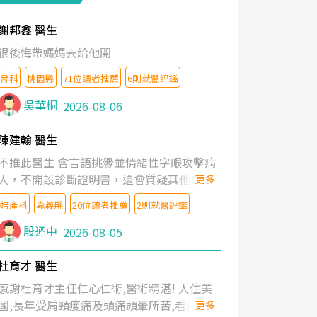
謝邦鑫 醫生
很後悔帶媽媽去給他開
骨科
桃園縣
71位讀者推薦
6則就醫評鑑
吳華桐
2026-08-06
陳建翰 醫生
不推此醫生 會言語挑釁並情緒性字眼攻擊病
人，不開設診斷證明書，還會質疑其他醫生
更多
的判斷！
婦產科
嘉義縣
20位讀者推薦
2則就醫評鑑
殷迺中
2026-08-05
杜育才 醫生
感謝杜育才主任仁心仁術,醫術精湛! 人住美
國,長年受肩頸痠痛及頭痛頭暈所苦,看遍名醫
更多