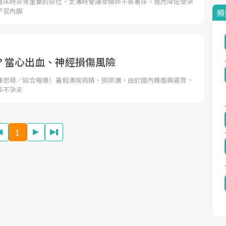
著床時非常重要的部位，太薄時會讓受精卵不易著床，進而降低受孕
子宮內膜
頻
？當心出血、神經損傷風險
陳思綺／綜合報導）暑假湧現捐精、捐卵潮，由於國內晚婚與遲育，
多不孕夫
1