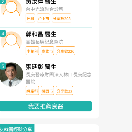
黃汝萍 醫生
3
台中光流聯合診所
牙科
台中市
分享數208
郭和昌 醫生
4
高雄長庚紀念醫院
小兒科
高雄市
分享數226
張廷彰 醫生
5
長庚醫療財團法人林口長庚紀念
醫院
婦產科
桃園市
分享數23
我要推薦良醫
友就醫經驗分享