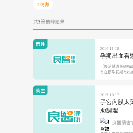
#精卵
共
3
筆搜尋結果
兩性
2016-11-18
孕期出血看
（優活健康網編輯
有在懷孕初期有出
養生
2015-10-17
子宮內膜太
助調理
良醫讀書