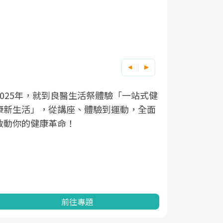
良醫健康網從「換季的身體變化」出發，
根據不同性
因應超高齡
透過醫學觀點與日常感受的對話，建立對
在、未來的
「2025
亞健康的認知，進而引導實際的改善行
知道該如何
促進為目的
動。
健康的關鍵
分析進行全
灣健康促進
前往專題