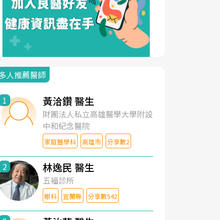
多人推薦醫師
黃洽鑽 醫生
1
財團法人私立高雄醫學大學附設
中和紀念醫院
家庭醫學科
高雄市
分享數2
林逸民 醫生
2
五福診所
眼科
宜蘭縣
分享數542