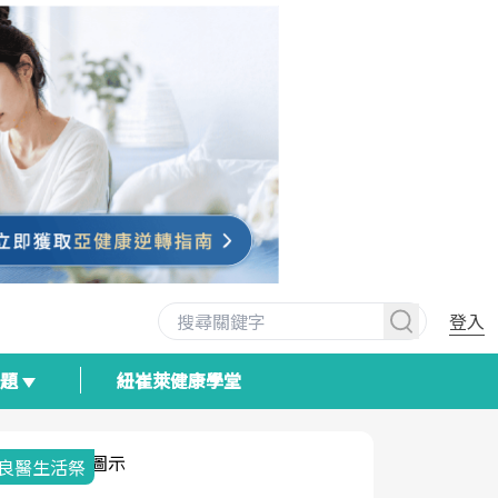
登入
專題
紐崔萊健康學堂
我與健康韌性的距離
荷爾蒙時光
2025健檢