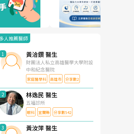
多人推薦醫師
黃洽鑽 醫生
1
財團法人私立高雄醫學大學附設
中和紀念醫院
家庭醫學科
高雄市
分享數2
林逸民 醫生
2
五福診所
眼科
宜蘭縣
分享數542
黃汝萍 醫生
3