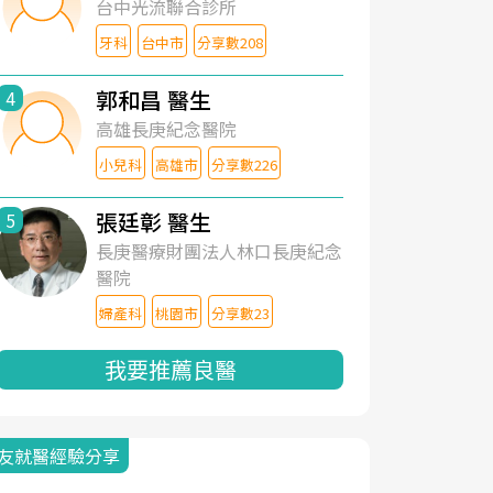
台中光流聯合診所
牙科
台中市
分享數208
郭和昌 醫生
4
高雄長庚紀念醫院
小兒科
高雄市
分享數226
張廷彰 醫生
5
長庚醫療財團法人林口長庚紀念
醫院
婦產科
桃園市
分享數23
我要推薦良醫
友就醫經驗分享