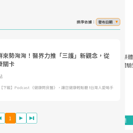
排序依據：
發布日期
群來勢洶洶！醫界力推「三護」新觀念，從
面對超高齡社會的浪潮，台灣正在快速邁
2025年，就到良醫生活祭體驗「一站式健
康關卡
向「健康照護」的新時代。隨著國家政策
康新生活」，從講座、體驗到運動，全面
如「健康台灣推動委員會」與「長照3.0」
啟動你的健康革命！
點
的推進，「預防醫學」已成全民關注的核
【下載】Podcast 《健康問良醫》，讓您健康輕鬆聽 ❗台灣人愛喝手
心議題。然而，健檢不只是醫療院所的服
務，更是民眾了解自身健康狀況、啟動健
康管理的重要起點。
1
前往專題
前往專題