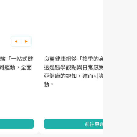
良醫健康網從「換季的身體變化」出發，
根據不同性
因應超高齡
透過醫學觀點與日常感受的對話，建立對
在、未來的
「2025
亞健康的認知，進而引導實際的改善行
知道該如何
促進為目的
動。
健康的關鍵
分析進行全
灣健康促進
前往專題