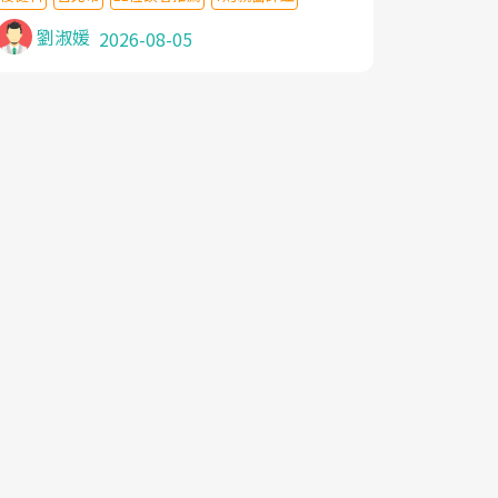
針灸及物理徒手治療都沒有用,後來連吃到嗎
啡類止痛藥都效果有限,只是壓症狀,沒多久就
劉淑媛
2026-08-05
痛起來,多年失眠嚴重影響生活品質. 台灣親
友介紹忠孝醫院杜育才主任是頸頭症候群專
家,上網搜尋杜主任相關文章新聞跟網路評價
之後,下定決心飛回台北找杜醫師診治. 杜主
任的乾針跟增生治療真的很厲害,第一次乾針
就覺得整個肩頸鬆開,回家特別好睡,經過幾次
治療,長年頑疾已經好了大半,杜主任除了打針
超厲害,還會一直交代要改善姿勢跟好好做運
動,看診態度親切溫暖,真的是不可多得的良
醫,大力推荐!