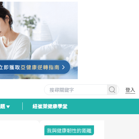
登入
專題
紐崔萊健康學堂
我與健康韌性的距離
荷爾蒙時光
2025健檢