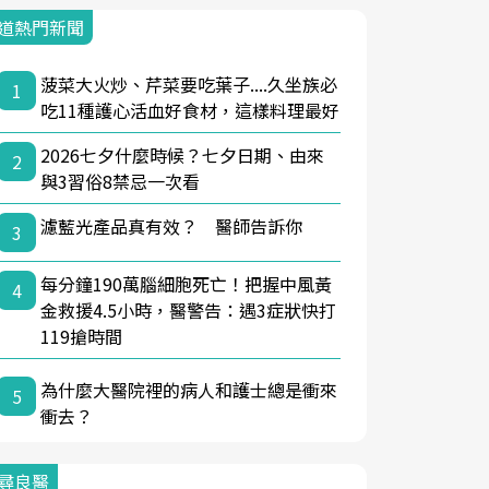
道熱門新聞
菠菜大火炒、芹菜要吃葉子....久坐族必
1
吃11種護心活血好食材，這樣料理最好
2026七夕什麼時候？七夕日期、由來
2
與3習俗8禁忌一次看
濾藍光產品真有效？ 醫師告訴你
3
每分鐘190萬腦細胞死亡！把握中風黃
4
金救援4.5小時，醫警告：遇3症狀快打
119搶時間
為什麼大醫院裡的病人和護士總是衝來
5
衝去？
尋良醫