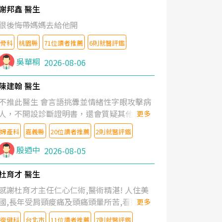
謝邦鑫 醫生
很後悔帶媽媽去給他開
骨科
桃園縣
71位讀者推薦
6則就醫評鑑
吳華桐
2026-08-06
陳建翰 醫生
不推此醫生 會言語挑釁並情緒性字眼攻擊病
人，不開設診斷證明書，還會質疑其他醫生
更多
的判斷！
婦產科
嘉義縣
20位讀者推薦
2則就醫評鑑
殷迺中
2026-08-05
杜育才 醫生
感謝杜育才主任仁心仁術,醫術精湛! 人住美
國,長年受肩頸痠痛及頭痛頭暈所苦,看遍名醫
更多
教授,做了各種檢查,也嘗試過西醫打針,中醫
復健科
台北市
11位讀者推薦
7則就醫評鑑