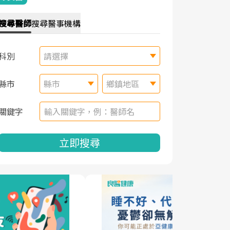
搜尋
醫師
搜尋
醫事機構
科別
請選擇
縣市
縣市
鄉鎮地區
關鍵字
立即搜尋