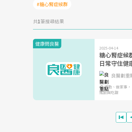
#糖心腎症候群
共
1
筆搜尋結果
健康問良醫
2025-04-14
糖心腎症候
日常守住健
良醫劃重
🎧 通勤、做家事，
搖飲與吃甜