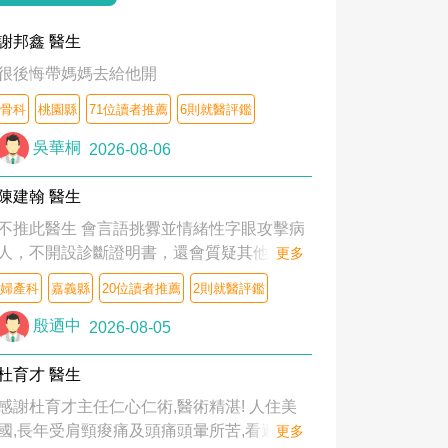
謝邦鑫 醫生
很後悔帶媽媽去給他開
骨科
桃園縣
71位讀者推薦
6則就醫評鑑
吳華桐
2026-08-06
陳建翰 醫生
不推此醫生 會言語挑釁並情緒性字眼攻擊病
人，不開設診斷證明書，還會質疑其他醫生
更多
的判斷！
婦產科
嘉義縣
20位讀者推薦
2則就醫評鑑
殷迺中
2026-08-05
杜育才 醫生
感謝杜育才主任仁心仁術,醫術精湛! 人住美
國,長年受肩頸痠痛及頭痛頭暈所苦,看遍名醫
更多