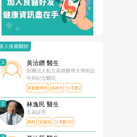
多人推薦醫師
1
黃洽鑽 醫生
財團法人私立高雄醫學大學附設
中和紀念醫院
家庭醫學科
高雄市
分享數2
2
林逸民 醫生
五福診所
眼科
宜蘭縣
分享數542