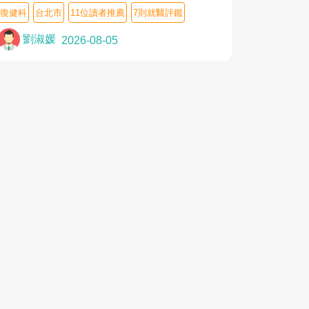
教授,做了各種檢查,也嘗試過西醫打針,中醫
復健科
台北市
11位讀者推薦
7則就醫評鑑
針灸及物理徒手治療都沒有用,後來連吃到嗎
啡類止痛藥都效果有限,只是壓症狀,沒多久就
劉淑媛
2026-08-05
痛起來,多年失眠嚴重影響生活品質. 台灣親
友介紹忠孝醫院杜育才主任是頸頭症候群專
家,上網搜尋杜主任相關文章新聞跟網路評價
之後,下定決心飛回台北找杜醫師診治. 杜主
任的乾針跟增生治療真的很厲害,第一次乾針
就覺得整個肩頸鬆開,回家特別好睡,經過幾次
治療,長年頑疾已經好了大半,杜主任除了打針
超厲害,還會一直交代要改善姿勢跟好好做運
動,看診態度親切溫暖,真的是不可多得的良
醫,大力推荐!