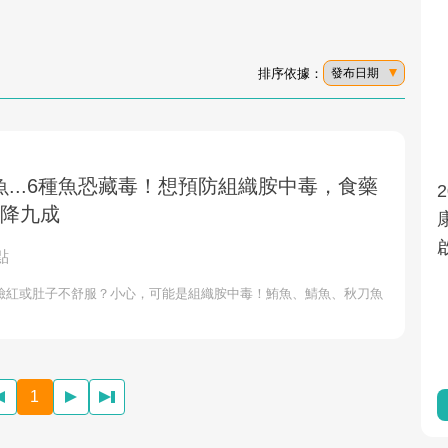
排序依據：
發布日期
...6種魚恐藏毒！想預防組織胺中毒，食藥
面對超高齡社會的浪潮，台灣正在快速邁
性降九成
向「健康照護」的新時代。隨著國家政策
如「健康台灣推動委員會」與「長照3.0」
點
的推進，「預防醫學」已成全民關注的核
臉紅或肚子不舒服？小心，可能是組織胺中毒！鮪魚、鯖魚、秋刀魚
心議題。然而，健檢不只是醫療院所的服
務，更是民眾了解自身健康狀況、啟動健
康管理的重要起點。
1
前往專題