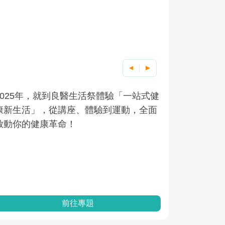
2025年，就到良醫生活祭體驗「一站式健
良醫健康網
根據不同性
因應超高齡
康新生活」，從講座、體驗到運動，全面
透過醫學觀
在、未來的
「2025
啟動你的健康革命！
亞健康的認
知道該如何
促進為目的
動。
健康的關鍵
分析進行全
灣健康促進
前往專題