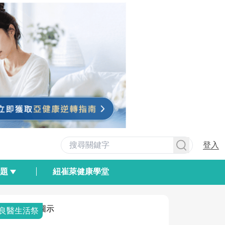
登入
專題
紐崔萊健康學堂
良醫生活祭
我與健康韌
荷爾蒙時光
2025健檢