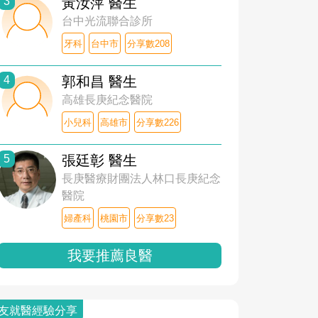
3
黃汝萍 醫生
台中光流聯合診所
牙科
台中市
分享數208
4
郭和昌 醫生
高雄長庚紀念醫院
小兒科
高雄市
分享數226
5
張廷彰 醫生
長庚醫療財團法人林口長庚紀念
醫院
婦產科
桃園市
分享數23
我要推薦良醫
友就醫經驗分享