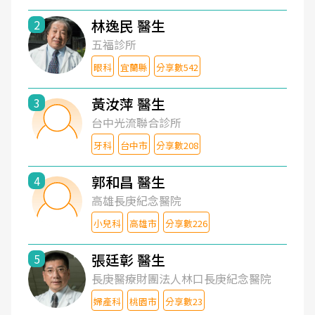
林逸民 醫生
2
五福診所
眼科
宜蘭縣
分享數542
黃汝萍 醫生
3
台中光流聯合診所
牙科
台中市
分享數208
郭和昌 醫生
4
高雄長庚紀念醫院
小兒科
高雄市
分享數226
張廷彰 醫生
5
長庚醫療財團法人林口長庚紀念醫院
婦產科
桃園市
分享數23