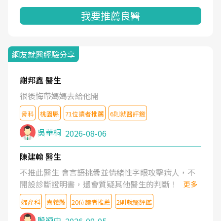
我要推薦良醫
網友就醫經驗分享
謝邦鑫 醫生
很後悔帶媽媽去給他開
骨科
桃園縣
71位讀者推薦
6則就醫評鑑
吳華桐
2026-08-06
陳建翰 醫生
不推此醫生 會言語挑釁並情緒性字眼攻擊病人，不
開設診斷證明書，還會質疑其他醫生的判斷！
更多
婦產科
嘉義縣
20位讀者推薦
2則就醫評鑑
殷迺中