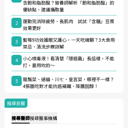
含飽和脂肪酸？營養師解析「飽和脂肪酸」的
優缺點、建議攝取量
運動完消除疲勞、長肌肉 試試「含糖」豆漿
2
效果更好
藍莓9功效護眼又護心，一天吃幾顆？3大食用
3
禁忌、清洗步驟詳解
小心噴毒液！看清楚「隱翅蟲」長這樣，不能
4
打，要用吹的～
龍鬚菜、過貓、川七、皇宮菜，哪裡不一樣？
5
4張圖吃對才能抗癌補鐵、降膽固醇！
搜尋良醫
搜尋
醫師
搜尋
醫事機構