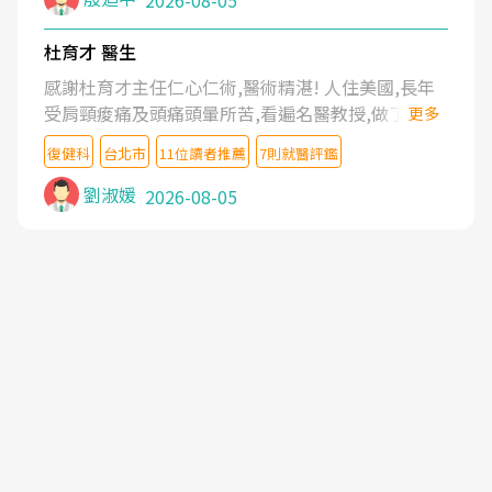
2026-08-05
杜育才 醫生
感謝杜育才主任仁心仁術,醫術精湛! 人住美國,長年
受肩頸痠痛及頭痛頭暈所苦,看遍名醫教授,做了各種
更多
檢查,也嘗試過西醫打針,中醫針灸及物理徒手治療都
復健科
台北市
11位讀者推薦
7則就醫評鑑
沒有用,後來連吃到嗎啡類止痛藥都效果有限,只是壓
症狀,沒多久就痛起來,多年失眠嚴重影響生活品質.
劉淑媛
2026-08-05
台灣親友介紹忠孝醫院杜育才主任是頸頭症候群專
家,上網搜尋杜主任相關文章新聞跟網路評價之後,下
定決心飛回台北找杜醫師診治. 杜主任的乾針跟增生
治療真的很厲害,第一次乾針就覺得整個肩頸鬆開,回
家特別好睡,經過幾次治療,長年頑疾已經好了大半,杜
主任除了打針超厲害,還會一直交代要改善姿勢跟好
好做運動,看診態度親切溫暖,真的是不可多得的良醫,
大力推荐!