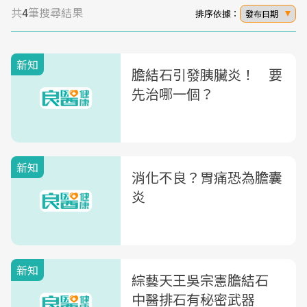
共
4
筆搜尋結果
排序依據：
發布日期
新知
膽結石引發胰臟炎！ 要
先治哪一個？
新知
消化不良？胃痛恐為膽囊
炎
新知
綜藝天王吳宗憲膽結石
中醫排石有秘密武器