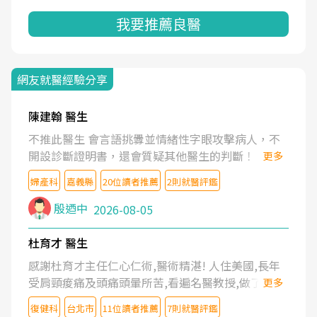
我要推薦良醫
網友就醫經驗分享
陳建翰 醫生
不推此醫生 會言語挑釁並情緒性字眼攻擊病人，不
開設診斷證明書，還會質疑其他醫生的判斷！
更多
婦產科
嘉義縣
20位讀者推薦
2則就醫評鑑
殷迺中
2026-08-05
杜育才 醫生
感謝杜育才主任仁心仁術,醫術精湛! 人住美國,長年
受肩頸痠痛及頭痛頭暈所苦,看遍名醫教授,做了各種
更多
檢查,也嘗試過西醫打針,中醫針灸及物理徒手治療都
復健科
台北市
11位讀者推薦
7則就醫評鑑
沒有用,後來連吃到嗎啡類止痛藥都效果有限,只是壓