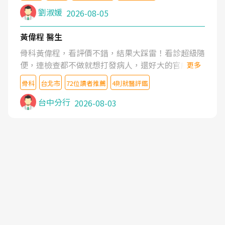
症狀,沒多久就痛起來,多年失眠嚴重影響生活品質.
劉淑媛
2026-08-05
台灣親友介紹忠孝醫院杜育才主任是頸頭症候群專
家,上網搜尋杜主任相關文章新聞跟網路評價之後,下
黃偉程 醫生
定決心飛回台北找杜醫師診治. 杜主任的乾針跟增生
骨科黃偉程，看評價不錯，結果大踩雷！看診超級隨
治療真的很厲害,第一次乾針就覺得整個肩頸鬆開,回
便，連檢查都不做就想打發病人，還好大的官威 ...
更多
家特別好睡,經過幾次治療,長年頑疾已經好了大半,杜
想詢問病情還被陰陽怪氣嘲諷一番。可能好評帶來的
主任除了打針超厲害,還會一直交代要改善姿勢跟好
骨科
台北市
72位讀者推薦
4則就醫評鑑
大頭症，變得自負不尊重病人。醫術也不行，畢竟連
好做運動,看診態度親切溫暖,真的是不可多得的良醫,
檢查都懶得做，治療會有用才怪。大家避雷吧！
台中分行
2026-08-03
大力推荐!