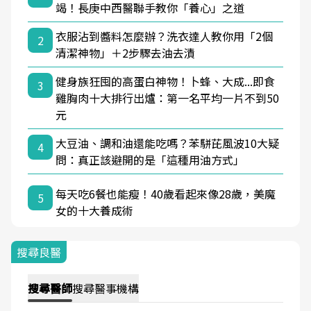
竭！長庚中西醫聯手教你「養心」之道
衣服沾到醬料怎麼辦？洗衣達人教你用「2個
2
清潔神物」＋2步驟去油去漬
健身族狂囤的高蛋白神物！卜蜂、大成...即食
3
雞胸肉十大排行出爐：第一名平均一片不到50
元
大豆油、調和油還能吃嗎？苯駢芘風波10大疑
4
問：真正該避開的是「這種用油方式」
每天吃6餐也能瘦！40歲看起來像28歲，美魔
5
女的十大養成術
搜尋良醫
搜尋
醫師
搜尋
醫事機構