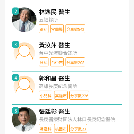
林逸民 醫生
2
五福診所
眼科
宜蘭縣
分享數542
黃汝萍 醫生
3
台中光流聯合診所
牙科
台中市
分享數208
郭和昌 醫生
4
高雄長庚紀念醫院
小兒科
高雄市
分享數226
張廷彰 醫生
5
長庚醫療財團法人林口長庚紀念醫院
婦產科
桃園市
分享數23