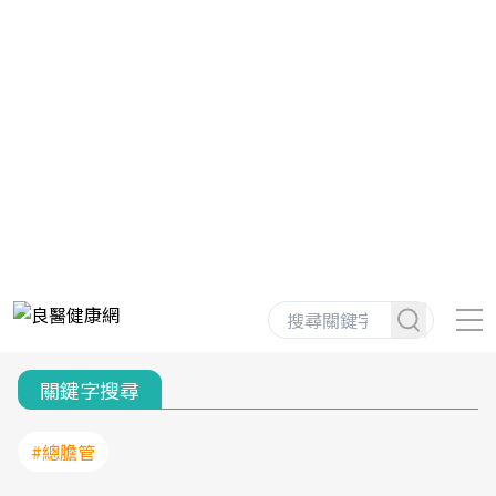
關鍵字搜尋
#總膽管