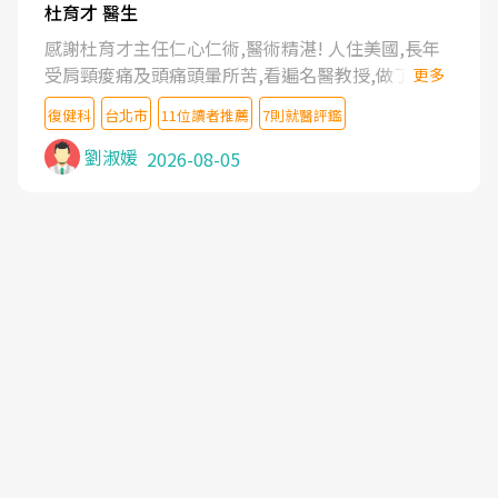
杜育才 醫生
感謝杜育才主任仁心仁術,醫術精湛! 人住美國,長年
受肩頸痠痛及頭痛頭暈所苦,看遍名醫教授,做了各種
更多
檢查,也嘗試過西醫打針,中醫針灸及物理徒手治療都
復健科
台北市
11位讀者推薦
7則就醫評鑑
沒有用,後來連吃到嗎啡類止痛藥都效果有限,只是壓
症狀,沒多久就痛起來,多年失眠嚴重影響生活品質.
劉淑媛
2026-08-05
台灣親友介紹忠孝醫院杜育才主任是頸頭症候群專
家,上網搜尋杜主任相關文章新聞跟網路評價之後,下
定決心飛回台北找杜醫師診治. 杜主任的乾針跟增生
治療真的很厲害,第一次乾針就覺得整個肩頸鬆開,回
家特別好睡,經過幾次治療,長年頑疾已經好了大半,杜
主任除了打針超厲害,還會一直交代要改善姿勢跟好
好做運動,看診態度親切溫暖,真的是不可多得的良醫,
大力推荐!