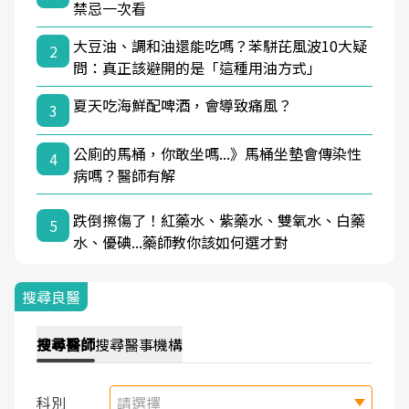
禁忌一次看
大豆油、調和油還能吃嗎？苯駢芘風波10大疑
2
問：真正該避開的是「這種用油方式」
夏天吃海鮮配啤酒，會導致痛風？
3
公廁的馬桶，你敢坐嗎...》馬桶坐墊會傳染性
4
病嗎？醫師有解
跌倒擦傷了！紅藥水、紫藥水、雙氧水、白藥
5
水、優碘...藥師教你該如何選才對
搜尋良醫
搜尋
醫師
搜尋
醫事機構
科別
請選擇