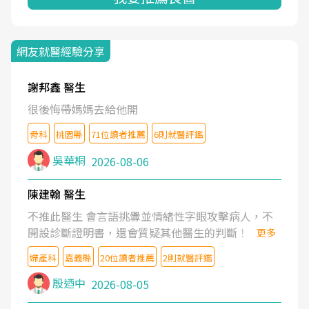
網友就醫經驗分享
謝邦鑫 醫生
很後悔帶媽媽去給他開
骨科
桃園縣
71位讀者推薦
6則就醫評鑑
吳華桐
2026-08-06
陳建翰 醫生
不推此醫生 會言語挑釁並情緒性字眼攻擊病人，不
開設診斷證明書，還會質疑其他醫生的判斷！
更多
婦產科
嘉義縣
20位讀者推薦
2則就醫評鑑
殷迺中
2026-08-05