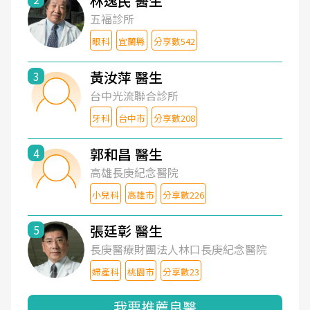
林逸民 醫生
五福診所
眼科
宜蘭縣
分享數542
黃汝萍 醫生
3
台中光流聯合診所
牙科
台中市
分享數208
郭和昌 醫生
4
高雄長庚紀念醫院
小兒科
高雄市
分享數226
張廷彰 醫生
5
長庚醫療財團法人林口長庚紀念醫院
婦產科
桃園市
分享數23
我要推薦良醫