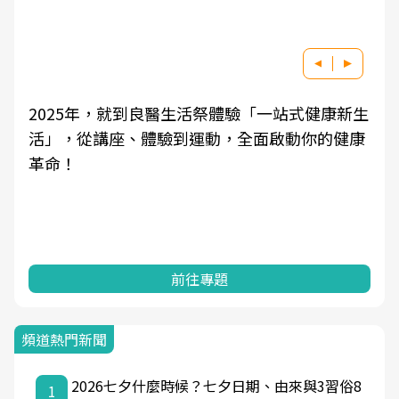
生
良醫健康網從「換季的身體變化」出發，透過醫
康
學觀點與日常感受的對話，建立對亞健康的認
知，進而引導實際的改善行動。
前往專題
頻道熱門新聞
2026七夕什麼時候？七夕日期、由來與3習俗8
1