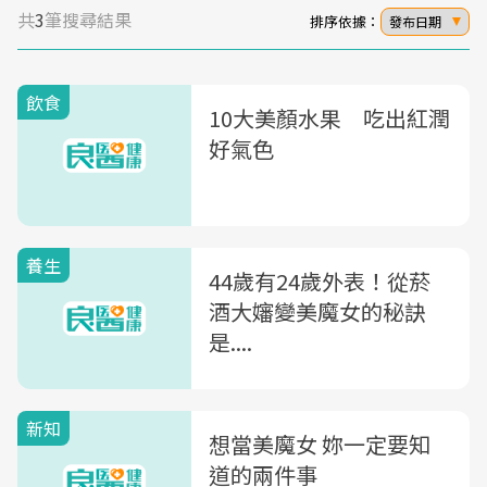
共
3
筆搜尋結果
排序依據：
發布日期
飲食
10大美顏水果 吃出紅潤
好氣色
養生
44歲有24歲外表！從菸
酒大嬸變美魔女的秘訣
是....
新知
想當美魔女 妳一定要知
道的兩件事