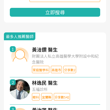
立即搜尋
最多人推薦醫師
黃洽鑽 醫生
1
財團法人私立高雄醫學大學附設中和紀
念醫院
家庭醫學科
高雄市
分享數2
林逸民 醫生
2
五福診所
眼科
宜蘭縣
分享數542
黃汝萍 醫生
3