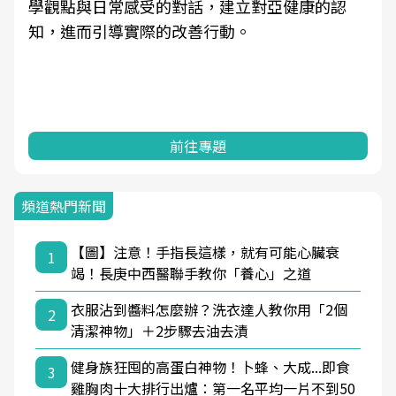
學觀點與日常感受的對話，建立對亞健康的認
知，進而引導實際的改善行動。
前往專題
頻道熱門新聞
【圖】注意！手指長這樣，就有可能心臟衰
1
竭！長庚中西醫聯手教你「養心」之道
衣服沾到醬料怎麼辦？洗衣達人教你用「2個
2
清潔神物」＋2步驟去油去漬
健身族狂囤的高蛋白神物！卜蜂、大成...即食
3
雞胸肉十大排行出爐：第一名平均一片不到50