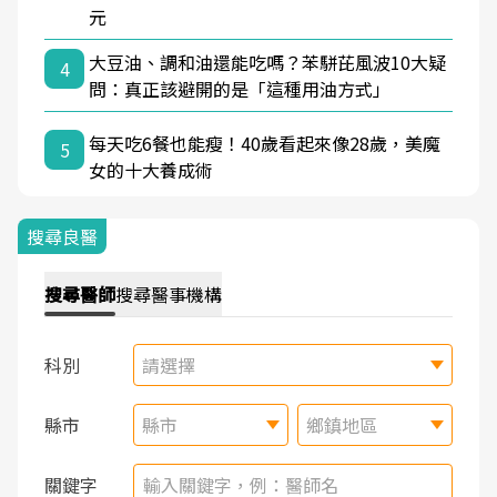
元
大豆油、調和油還能吃嗎？苯駢芘風波10大疑
4
問：真正該避開的是「這種用油方式」
每天吃6餐也能瘦！40歲看起來像28歲，美魔
5
女的十大養成術
搜尋良醫
搜尋
醫師
搜尋
醫事機構
科別
請選擇
縣市
縣市
鄉鎮地區
關鍵字