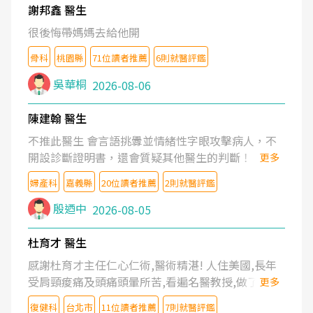
謝邦鑫 醫生
很後悔帶媽媽去給他開
骨科
桃園縣
71位讀者推薦
6則就醫評鑑
吳華桐
2026-08-06
陳建翰 醫生
不推此醫生 會言語挑釁並情緒性字眼攻擊病人，不
開設診斷證明書，還會質疑其他醫生的判斷！
更多
婦產科
嘉義縣
20位讀者推薦
2則就醫評鑑
殷迺中
2026-08-05
杜育才 醫生
感謝杜育才主任仁心仁術,醫術精湛! 人住美國,長年
受肩頸痠痛及頭痛頭暈所苦,看遍名醫教授,做了各種
更多
檢查,也嘗試過西醫打針,中醫針灸及物理徒手治療都
復健科
台北市
11位讀者推薦
7則就醫評鑑