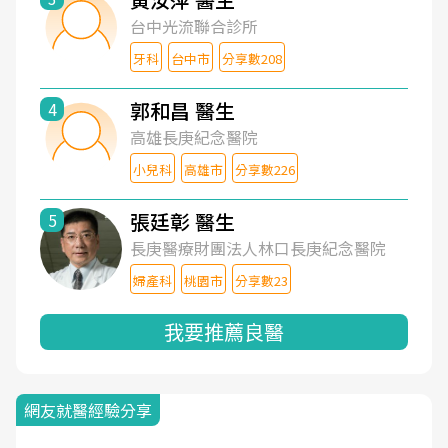
台中光流聯合診所
牙科
台中市
分享數208
郭和昌 醫生
4
高雄長庚紀念醫院
小兒科
高雄市
分享數226
張廷彰 醫生
5
長庚醫療財團法人林口長庚紀念醫院
婦產科
桃園市
分享數23
我要推薦良醫
網友就醫經驗分享