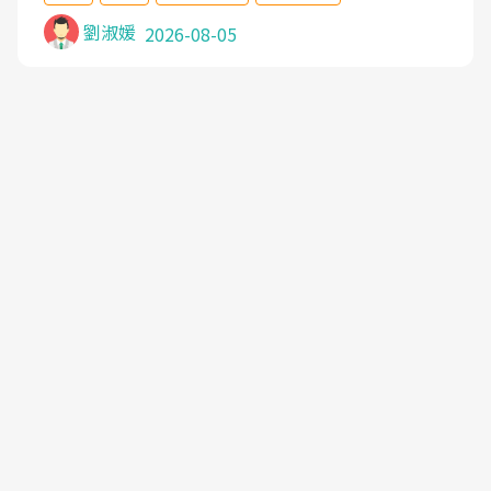
沒有用,後來連吃到嗎啡類止痛藥都效果有限,只是壓
症狀,沒多久就痛起來,多年失眠嚴重影響生活品質.
劉淑媛
2026-08-05
台灣親友介紹忠孝醫院杜育才主任是頸頭症候群專
家,上網搜尋杜主任相關文章新聞跟網路評價之後,下
定決心飛回台北找杜醫師診治. 杜主任的乾針跟增生
治療真的很厲害,第一次乾針就覺得整個肩頸鬆開,回
家特別好睡,經過幾次治療,長年頑疾已經好了大半,杜
主任除了打針超厲害,還會一直交代要改善姿勢跟好
好做運動,看診態度親切溫暖,真的是不可多得的良醫,
大力推荐!