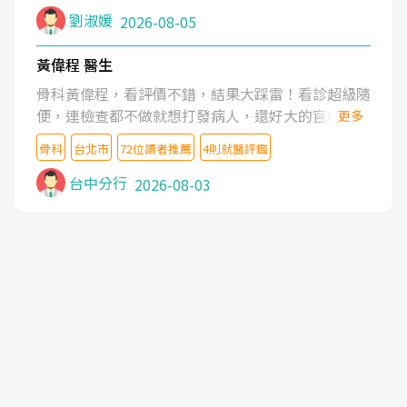
症狀,沒多久就痛起來,多年失眠嚴重影響生活品質.
劉淑媛
2026-08-05
台灣親友介紹忠孝醫院杜育才主任是頸頭症候群專
家,上網搜尋杜主任相關文章新聞跟網路評價之後,下
黃偉程 醫生
定決心飛回台北找杜醫師診治. 杜主任的乾針跟增生
骨科黃偉程，看評價不錯，結果大踩雷！看診超級隨
治療真的很厲害,第一次乾針就覺得整個肩頸鬆開,回
便，連檢查都不做就想打發病人，還好大的官威 ...
更多
家特別好睡,經過幾次治療,長年頑疾已經好了大半,杜
想詢問病情還被陰陽怪氣嘲諷一番。可能好評帶來的
主任除了打針超厲害,還會一直交代要改善姿勢跟好
骨科
台北市
72位讀者推薦
4則就醫評鑑
大頭症，變得自負不尊重病人。醫術也不行，畢竟連
好做運動,看診態度親切溫暖,真的是不可多得的良醫,
檢查都懶得做，治療會有用才怪。大家避雷吧！
台中分行
2026-08-03
大力推荐!