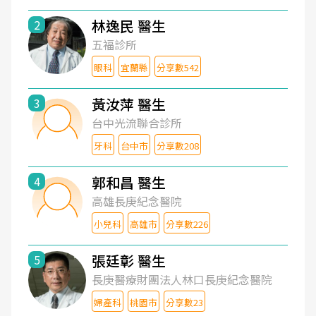
林逸民 醫生
2
五福診所
眼科
宜蘭縣
分享數542
黃汝萍 醫生
3
台中光流聯合診所
牙科
台中市
分享數208
郭和昌 醫生
4
高雄長庚紀念醫院
小兒科
高雄市
分享數226
張廷彰 醫生
5
長庚醫療財團法人林口長庚紀念醫院
婦產科
桃園市
分享數23