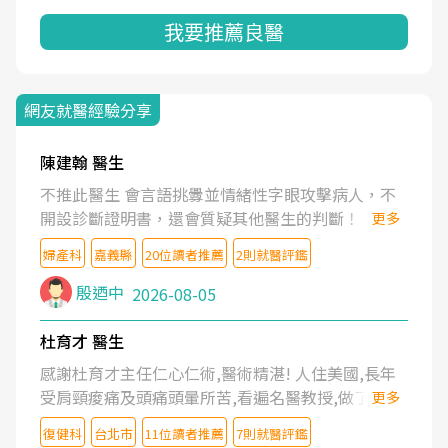
我要推薦良醫
網友就醫經驗分享
陳建翰 醫生
不推此醫生 會言語挑釁並情緒性字眼攻擊病人，不
開設診斷證明書，還會質疑其他醫生的判斷！
更多
婦產科
嘉義縣
20位讀者推薦
2則就醫評鑑
殷迺中
2026-08-05
杜育才 醫生
感謝杜育才主任仁心仁術,醫術精湛! 人住美國,長年
受肩頸痠痛及頭痛頭暈所苦,看遍名醫教授,做了各種
更多
檢查,也嘗試過西醫打針,中醫針灸及物理徒手治療都
復健科
台北市
11位讀者推薦
7則就醫評鑑
沒有用,後來連吃到嗎啡類止痛藥都效果有限,只是壓