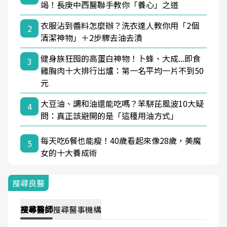
竭！長庚中西醫聯手教你「養心」之道
衣服沾到醬料怎麼辦？洗衣達人教你用「2個
2
清潔神物」＋2步驟去油去漬
健身族狂囤的高蛋白神物！卜蜂、大成...即食
3
雞胸肉十大排行出爐：第一名平均一片不到50
元
大豆油、調和油還能吃嗎？苯駢芘風波10大疑
4
問：真正該避開的是「這種用油方式」
每天吃6餐也能瘦！40歲看起來像28歲，美魔
5
女的十大養成術
搜尋良醫
搜尋
醫師
搜尋
醫事機構