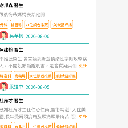
謝邦鑫 醫生
很後悔帶媽媽去給他開
骨科
桃園縣
71位讀者推薦
6則就醫評鑑
吳華桐
2026-08-06
陳建翰 醫生
不推此醫生 會言語挑釁並情緒性字眼攻擊病
人，不開設診斷證明書，還會質疑其他醫生
更多
的判斷！
婦產科
嘉義縣
20位讀者推薦
2則就醫評鑑
殷迺中
2026-08-05
杜育才 醫生
感謝杜育才主任仁心仁術,醫術精湛! 人住美
國,長年受肩頸痠痛及頭痛頭暈所苦,看遍名醫
更多
教授,做了各種檢查,也嘗試過西醫打針,中醫
復健科
台北市
11位讀者推薦
7則就醫評鑑