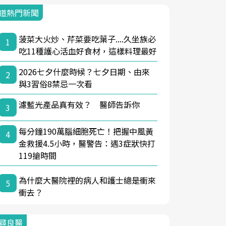
道熱門新聞
菠菜大火炒、芹菜要吃葉子....久坐族必
1
吃11種護心活血好食材，這樣料理最好
2026七夕什麼時候？七夕日期、由來
2
與3習俗8禁忌一次看
濾藍光產品真有效？ 醫師告訴你
3
每分鐘190萬腦細胞死亡！把握中風黃
4
金救援4.5小時，醫警告：遇3症狀快打
119搶時間
為什麼大醫院裡的病人和護士總是衝來
5
衝去？
尋良醫