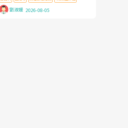
針灸及物理徒手治療都沒有用,後來連吃到嗎
啡類止痛藥都效果有限,只是壓症狀,沒多久就
劉淑媛
2026-08-05
痛起來,多年失眠嚴重影響生活品質. 台灣親
友介紹忠孝醫院杜育才主任是頸頭症候群專
家,上網搜尋杜主任相關文章新聞跟網路評價
之後,下定決心飛回台北找杜醫師診治. 杜主
任的乾針跟增生治療真的很厲害,第一次乾針
就覺得整個肩頸鬆開,回家特別好睡,經過幾次
治療,長年頑疾已經好了大半,杜主任除了打針
超厲害,還會一直交代要改善姿勢跟好好做運
動,看診態度親切溫暖,真的是不可多得的良
醫,大力推荐!