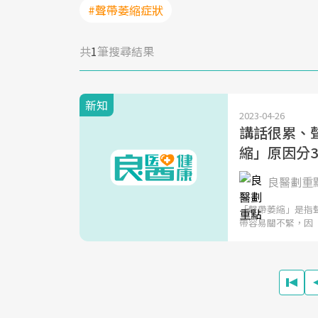
#聲帶萎縮症狀
共
1
筆搜尋結果
新知
2023-04-26
講話很累、聲
縮」原因分
良醫劃重
「聲帶萎縮」是指
帶容易關不緊，因