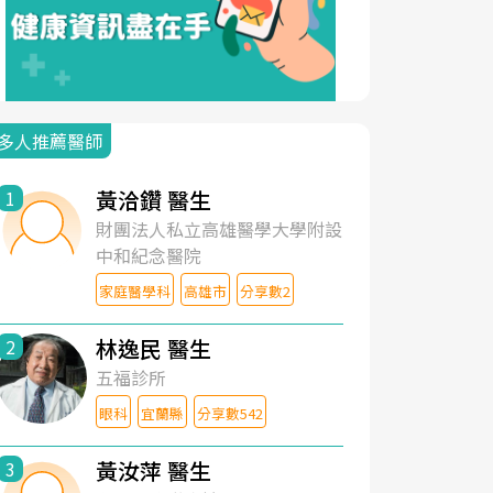
多人推薦醫師
黃洽鑽 醫生
1
財團法人私立高雄醫學大學附設
中和紀念醫院
家庭醫學科
高雄市
分享數2
林逸民 醫生
2
五福診所
眼科
宜蘭縣
分享數542
黃汝萍 醫生
3