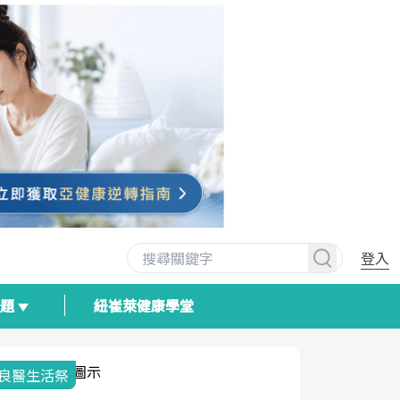
登入
專題
紐崔萊健康學堂
我與健康韌性的距離
荷爾蒙時光
2025健檢