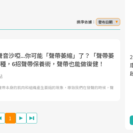
排序依據：
發布日期
音沙啞...你可能「聲帶萎縮」了？「聲帶萎
面對超高齡社會的浪潮，台灣正在快速邁
2025年，就到良醫生活祭體驗「一站式健
3種，6招聲帶保養術，聲帶也能做復健！
向「健康照護」的新時代。隨著國家政策
康新生活」，從講座、體驗到運動，全面
如「健康台灣推動委員會」與「長照3.0」
啟動你的健康革命！
點
的推進，「預防醫學」已成全民關注的核
聲帶本身的肌肉和組織產生萎縮的現象，導致我們在發聲的時候，聲
心議題。然而，健檢不只是醫療院所的服
務，更是民眾了解自身健康狀況、啟動健
康管理的重要起點。
1
前往專題
前往專題