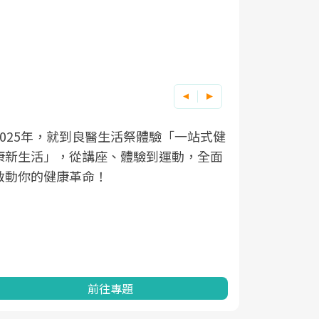
良醫健康網從「換季的身體變化」出發，
根據不同性
因應超高齡
透過醫學觀點與日常感受的對話，建立對
在、未來的
「2025
亞健康的認知，進而引導實際的改善行
知道該如何
促進為目的
動。
健康的關鍵
分析進行全
灣健康促進
前往專題