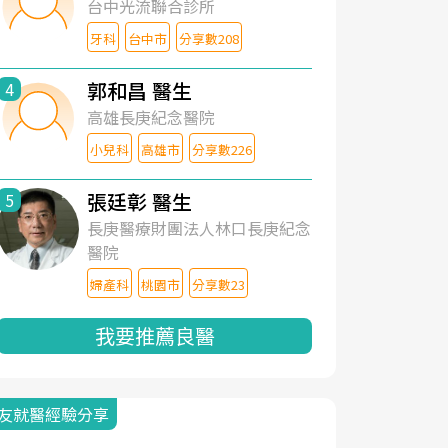
台中光流聯合診所
牙科
台中市
分享數208
郭和昌 醫生
4
高雄長庚紀念醫院
小兒科
高雄市
分享數226
張廷彰 醫生
5
長庚醫療財團法人林口長庚紀念
醫院
婦產科
桃園市
分享數23
我要推薦良醫
友就醫經驗分享