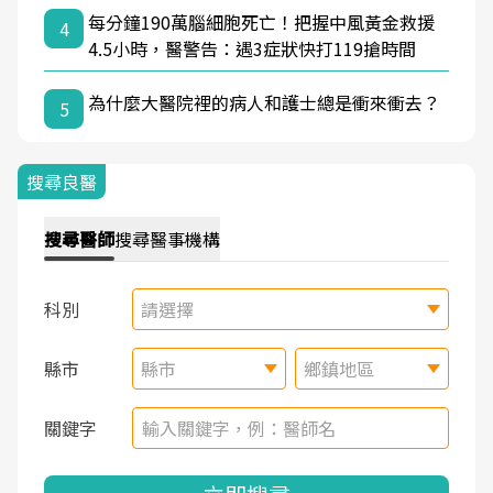
每分鐘190萬腦細胞死亡！把握中風黃金救援
4
4.5小時，醫警告：遇3症狀快打119搶時間
為什麼大醫院裡的病人和護士總是衝來衝去？
5
搜尋良醫
搜尋
醫師
搜尋
醫事機構
科別
請選擇
縣市
縣市
鄉鎮地區
關鍵字