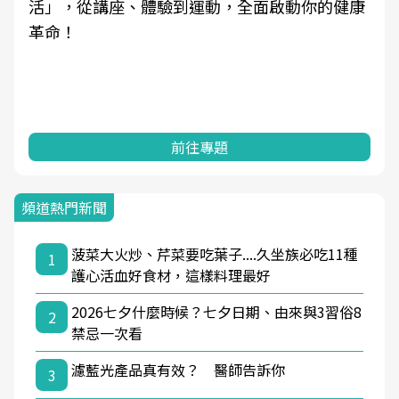
活」，從講座、體驗到運動，全面啟動你的健康
革命！
前往專題
頻道熱門新聞
菠菜大火炒、芹菜要吃葉子....久坐族必吃11種
1
護心活血好食材，這樣料理最好
2026七夕什麼時候？七夕日期、由來與3習俗8
2
禁忌一次看
濾藍光產品真有效？ 醫師告訴你
3