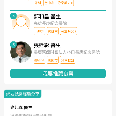
牙科
台中市
分享數208
郭和昌 醫生
4
高雄長庚紀念醫院
小兒科
高雄市
分享數226
張廷彰 醫生
5
長庚醫療財團法人林口長庚紀念醫院
婦產科
桃園市
分享數23
我要推薦良醫
網友就醫經驗分享
謝邦鑫 醫生
很後悔帶媽媽去給他開