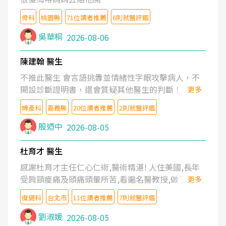
骨科
桃園縣
71位讀者推薦
6則就醫評鑑
吳華桐
2026-08-06
陳建翰 醫生
不推此醫生 會言語挑釁並情緒性字眼攻擊病人，不
開設診斷證明書，還會質疑其他醫生的判斷！
更多
婦產科
嘉義縣
20位讀者推薦
2則就醫評鑑
殷迺中
2026-08-05
杜育才 醫生
感謝杜育才主任仁心仁術,醫術精湛! 人住美國,長年
受肩頸痠痛及頭痛頭暈所苦,看遍名醫教授,做了各種
更多
檢查,也嘗試過西醫打針,中醫針灸及物理徒手治療都
復健科
台北市
11位讀者推薦
7則就醫評鑑
沒有用,後來連吃到嗎啡類止痛藥都效果有限,只是壓
症狀,沒多久就痛起來,多年失眠嚴重影響生活品質.
劉淑媛
2026-08-05