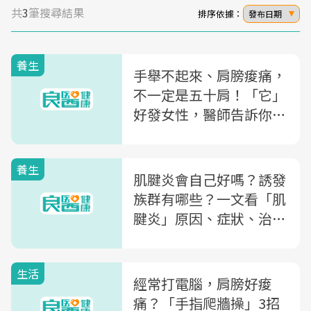
共
3
筆搜尋結果
排序依據：
發布日期
養生
手舉不起來、肩膀痠痛，
不一定是五十肩！「它」
好發女性，醫師告訴你該
如何舒緩痛感
養生
肌腱炎會自己好嗎？誘發
族群有哪些？一文看「肌
腱炎」原因、症狀、治療
及自救方法
生活
經常打電腦，肩膀好痠
痛？「手指爬牆操」3招