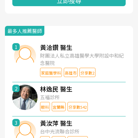
立即搜尋
最多人推薦醫師
黃洽鑽 醫生
1
財團法人私立高雄醫學大學附設中和紀
念醫院
家庭醫學科
高雄市
分享數2
林逸民 醫生
2
五福診所
眼科
宜蘭縣
分享數542
黃汝萍 醫生
3
台中光流聯合診所