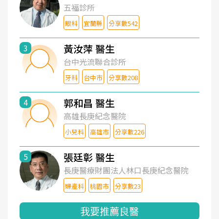
五福診所
眼科
宜蘭縣
分享數542
黃汝萍 醫生
3
台中光流聯合診所
牙科
台中市
分享數208
郭和昌 醫生
4
高雄長庚紀念醫院
小兒科
高雄市
分享數226
張廷彰 醫生
5
長庚醫療財團法人林口長庚紀念醫院
婦產科
桃園市
分享數23
我要推薦良醫