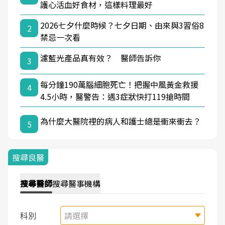
護心活血好食材，這樣料理最好
2026七夕什麼時候？七夕日期、由來與3習俗8
2
禁忌一次看
濾藍光產品真有效？ 醫師告訴你
3
每分鐘190萬腦細胞死亡！把握中風黃金救援
4
4.5小時，醫警告：遇3症狀快打119搶時間
為什麼大醫院裡的病人和護士總是衝來衝去？
5
搜尋良醫
搜尋
醫師
搜尋
醫事機構
科別
請選擇