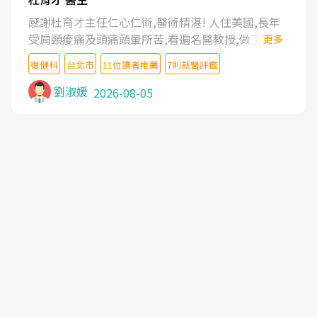
感謝杜育才主任仁心仁術,醫術精湛! 人住美國,長年
受肩頸痠痛及頭痛頭暈所苦,看遍名醫教授,做了各種
更多
檢查,也嘗試過西醫打針,中醫針灸及物理徒手治療都
復健科
台北市
11位讀者推薦
7則就醫評鑑
沒有用,後來連吃到嗎啡類止痛藥都效果有限,只是壓
症狀,沒多久就痛起來,多年失眠嚴重影響生活品質.
劉淑媛
2026-08-05
台灣親友介紹忠孝醫院杜育才主任是頸頭症候群專
家,上網搜尋杜主任相關文章新聞跟網路評價之後,下
定決心飛回台北找杜醫師診治. 杜主任的乾針跟增生
治療真的很厲害,第一次乾針就覺得整個肩頸鬆開,回
家特別好睡,經過幾次治療,長年頑疾已經好了大半,杜
主任除了打針超厲害,還會一直交代要改善姿勢跟好
好做運動,看診態度親切溫暖,真的是不可多得的良醫,
大力推荐!